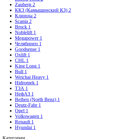
Zauberg
2
ККЗ (Камышинский КЗ)
2
Клинцы
2
Scania
2
Brock
1
Noblelift
1
Megapower
1
Челябинец
1
Goodsense
1
Oxlift
1
CHL
1
King Long
1
Bull
1
Weichai Heavy
1
Hidromek
1
ТЗА
1
НефАЗ
1
Beiben (North Benz)
1
Deutz-Fahr
1
Opel
1
Volkswagen
1
Renault
1
Hyundai
1
Категории