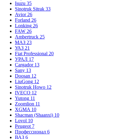
Isuzu
35
Sinotruk Sitrak
33
Avior
26
Forland
26
Lonking
26
FAW
26
Ambertruck
25
МАЗ
23
УАЗ
21
Fiat Professional
20
УРАЛ
17
Cargador
13
Sany
13
Doosan
12
LiuGong
12
Sinotruk Howo
12
IVECO
12
Yutong
11
Zoomlion
11
XGMA
10
Shacman (Shaanxi)
10
Lovol
10
Peugeot
7
Профессионал
6
ВАЗ
6