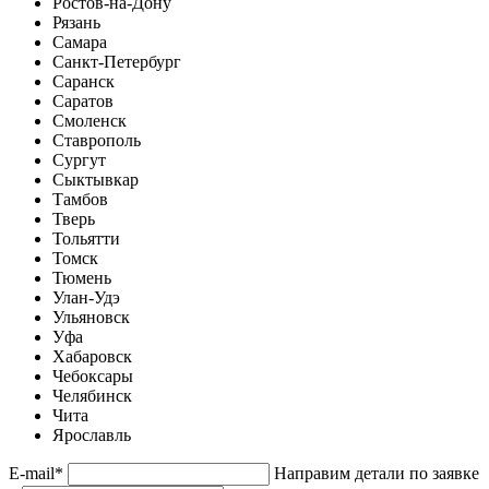
Ростов-на-Дону
Рязань
Самара
Санкт-Петербург
Саранск
Саратов
Смоленск
Ставрополь
Сургут
Сыктывкар
Тамбов
Тверь
Тольятти
Томск
Тюмень
Улан-Удэ
Ульяновск
Уфа
Хабаровск
Чебоксары
Челябинск
Чита
Ярославль
E-mail
*
Направим детали по заявке