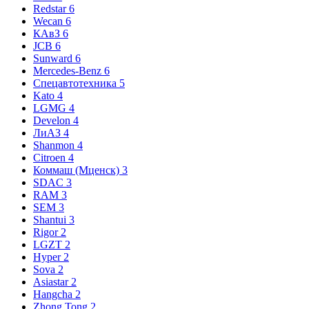
Redstar
6
Wecan
6
КАвЗ
6
JCB
6
Sunward
6
Mercedes-Benz
6
Спецавтотехника
5
Kato
4
LGMG
4
Develon
4
ЛиАЗ
4
Shanmon
4
Citroen
4
Коммаш (Мценск)
3
SDAC
3
RAM
3
SEM
3
Shantui
3
Rigor
2
LGZT
2
Hyper
2
Sova
2
Asiastar
2
Hangcha
2
Zhong Tong
2