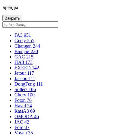
Бренды
Закрыть
ГАЗ
951
Geely
255
Changan
244
Валдай
220
GAC
215
ПАЗ
173
EXEED
142
Jetour
117
Jaecoo
111
DongFeng
111
Sollers
106
Chery
100
Foton
76
Haval
74
КамАЗ
69
OMODA
46
JAC
42
Ford
37
Voyah
35