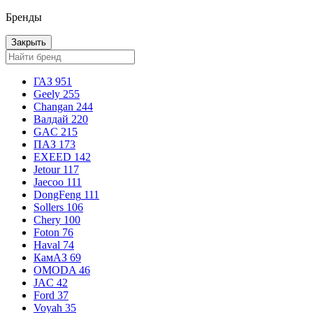
Бренды
Закрыть
ГАЗ
951
Geely
255
Changan
244
Валдай
220
GAC
215
ПАЗ
173
EXEED
142
Jetour
117
Jaecoo
111
DongFeng
111
Sollers
106
Chery
100
Foton
76
Haval
74
КамАЗ
69
OMODA
46
JAC
42
Ford
37
Voyah
35