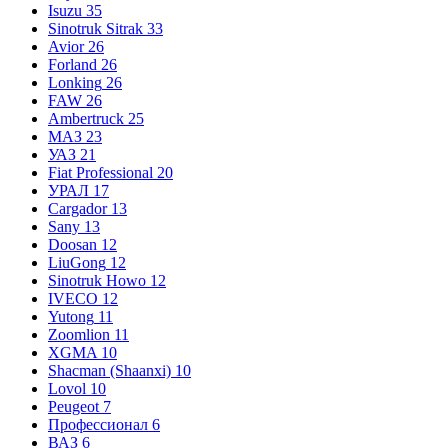
Isuzu
35
Sinotruk Sitrak
33
Avior
26
Forland
26
Lonking
26
FAW
26
Ambertruck
25
МАЗ
23
УАЗ
21
Fiat Professional
20
УРАЛ
17
Cargador
13
Sany
13
Doosan
12
LiuGong
12
Sinotruk Howo
12
IVECO
12
Yutong
11
Zoomlion
11
XGMA
10
Shacman (Shaanxi)
10
Lovol
10
Peugeot
7
Профессионал
6
ВАЗ
6