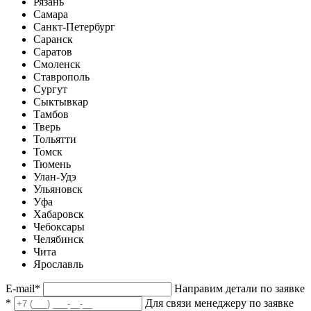
Рязань
Самара
Санкт-Петербург
Саранск
Саратов
Смоленск
Ставрополь
Сургут
Сыктывкар
Тамбов
Тверь
Тольятти
Томск
Тюмень
Улан-Удэ
Ульяновск
Уфа
Хабаровск
Чебоксары
Челябинск
Чита
Ярославль
E-mail
*
Направим детали по заявке
*
Для связи менеджеру по заявке