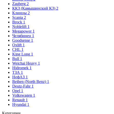
Zauberg
2
ККЗ (Камышинский КЗ)
2
Клинцы
2
Scania
2
Brock
1
Noblelift
1
Megapower
1
Челябинец
1
Goodsense
1
Oxlift
1
CHL
1
King Long
1
Bull
1
Weichai Heavy
1
Hidromek
1
ТЗА
1
НефАЗ
1
Beiben (North Benz)
1
Deutz-Fahr
1
Opel
1
Volkswagen
1
Renault
1
Hyundai
1
Категории