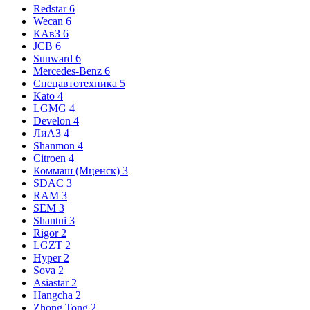
Redstar
6
Wecan
6
КАвЗ
6
JCB
6
Sunward
6
Mercedes-Benz
6
Спецавтотехника
5
Kato
4
LGMG
4
Develon
4
ЛиАЗ
4
Shanmon
4
Citroen
4
Коммаш (Мценск)
3
SDAC
3
RAM
3
SEM
3
Shantui
3
Rigor
2
LGZT
2
Hyper
2
Sova
2
Asiastar
2
Hangcha
2
Zhong Tong
2