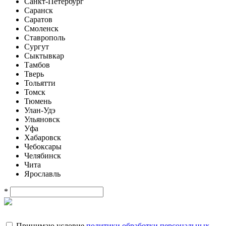
Санкт-Петербург
Саранск
Саратов
Смоленск
Ставрополь
Сургут
Сыктывкар
Тамбов
Тверь
Тольятти
Томск
Тюмень
Улан-Удэ
Ульяновск
Уфа
Хабаровск
Чебоксары
Челябинск
Чита
Ярославль
*
Принимаю условие
политики обработки персональных