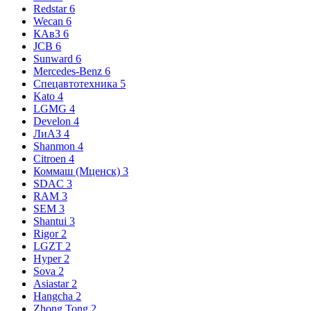
Redstar
6
Wecan
6
КАвЗ
6
JCB
6
Sunward
6
Mercedes-Benz
6
Спецавтотехника
5
Kato
4
LGMG
4
Develon
4
ЛиАЗ
4
Shanmon
4
Citroen
4
Коммаш (Мценск)
3
SDAC
3
RAM
3
SEM
3
Shantui
3
Rigor
2
LGZT
2
Hyper
2
Sova
2
Asiastar
2
Hangcha
2
Zhong Tong
2