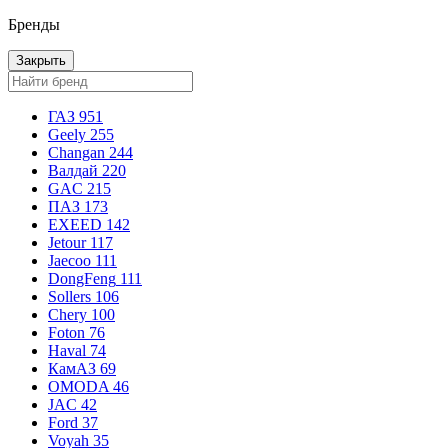
Бренды
Закрыть
ГАЗ
951
Geely
255
Changan
244
Валдай
220
GAC
215
ПАЗ
173
EXEED
142
Jetour
117
Jaecoo
111
DongFeng
111
Sollers
106
Chery
100
Foton
76
Haval
74
КамАЗ
69
OMODA
46
JAC
42
Ford
37
Voyah
35