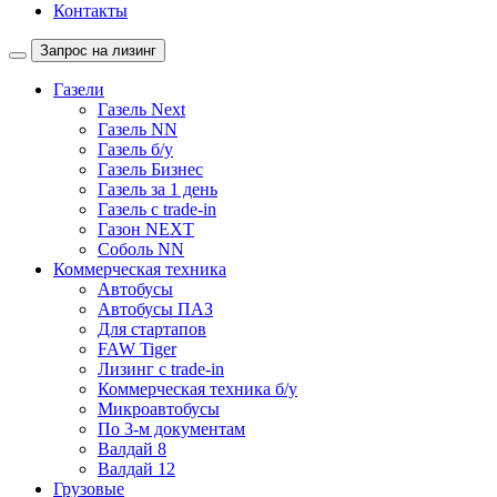
Контакты
Запрос на лизинг
Газели
Газель Next
Газель NN
Газель б/у
Газель Бизнес
Газель за 1 день
Газель с trade-in
Газон NEXT
Соболь NN
Коммерческая техника
Автобусы
Автобусы ПАЗ
Для стартапов
FAW Tiger
Лизинг с trade-in
Коммерческая техника б/у
Микроавтобусы
По 3-м документам
Валдай 8
Валдай 12
Грузовые