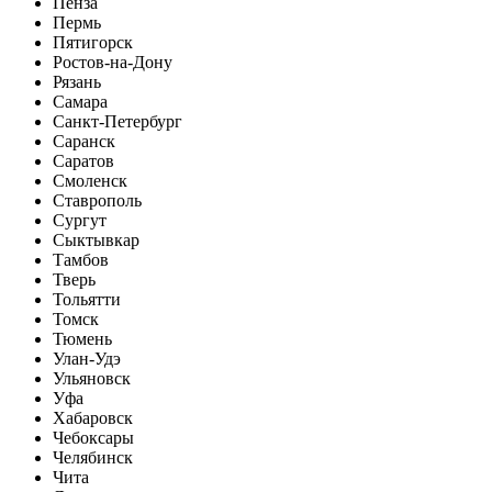
Пенза
Пермь
Пятигорск
Ростов-на-Дону
Рязань
Самара
Санкт-Петербург
Саранск
Саратов
Смоленск
Ставрополь
Сургут
Сыктывкар
Тамбов
Тверь
Тольятти
Томск
Тюмень
Улан-Удэ
Ульяновск
Уфа
Хабаровск
Чебоксары
Челябинск
Чита