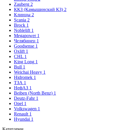
Zauberg
2
ККЗ (Камышинский КЗ)
2
Клинцы
2
Scania
2
Brock
1
Noblelift
1
Megapower
1
Челябинец
1
Goodsense
1
Oxlift
1
CHL
1
King Long
1
Bull
1
Weichai Heavy
1
Hidromek
1
ТЗА
1
НефАЗ
1
Beiben (North Benz)
1
Deutz-Fahr
1
Opel
1
Volkswagen
1
Renault
1
Hyundai
1
Категории