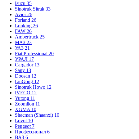
Isuzu
35
Sinotruk Sitrak
33
Avior
26
Forland
26
Lonking
26
FAW
26
Ambertruck
25
МАЗ
23
УАЗ
21
Fiat Professional
20
УРАЛ
17
Cargador
13
Sany
13
Doosan
12
LiuGong
12
Sinotruk Howo
12
IVECO
12
Yutong
11
Zoomlion
11
XGMA
10
Shacman (Shaanxi)
10
Lovol
10
Peugeot
7
Профессионал
6
ВАЗ
6