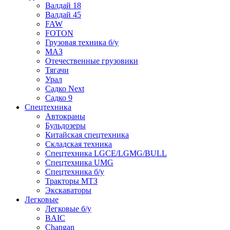
Валдай 18
Валдай 45
FAW
FOTON
Грузовая техника б/у
МАЗ
Отечественные грузовики
Тягачи
Урал
Садко Next
Садко 9
Спецтехника
Автокраны
Бульдозеры
Китайская спецтехника
Складская техника
Спецтехника LGCE/LGMG/BULL
Спецтехника UMG
Спецтехника б/у
Тракторы МТЗ
Экскаваторы
Легковые
Легковые б/у
BAIC
Changan