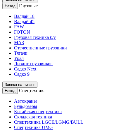
Грузовые
Назад
Валдай 18
Валдай 45
FAW
FOTON
Грузовая техника б/у
МАЗ
Отечественные грузовики
Тягачи
Урал
Лизинг грузовиков
Садко Next
Садко 9
Заявка на лизинг
Спецтехника
Назад
Автокраны
Бульдозеры
Китайская спецтехника
Складская техника
Спецтехника LGCE/LGMG/BULL
Спецтехника UMG