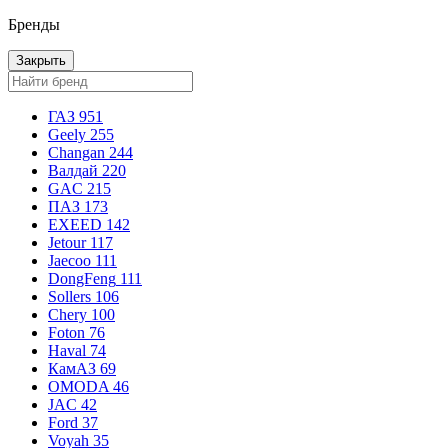
Бренды
Закрыть
ГАЗ
951
Geely
255
Changan
244
Валдай
220
GAC
215
ПАЗ
173
EXEED
142
Jetour
117
Jaecoo
111
DongFeng
111
Sollers
106
Chery
100
Foton
76
Haval
74
КамАЗ
69
OMODA
46
JAC
42
Ford
37
Voyah
35