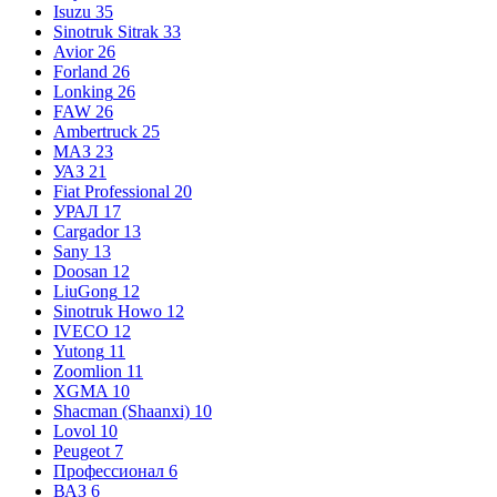
Isuzu
35
Sinotruk Sitrak
33
Avior
26
Forland
26
Lonking
26
FAW
26
Ambertruck
25
МАЗ
23
УАЗ
21
Fiat Professional
20
УРАЛ
17
Cargador
13
Sany
13
Doosan
12
LiuGong
12
Sinotruk Howo
12
IVECO
12
Yutong
11
Zoomlion
11
XGMA
10
Shacman (Shaanxi)
10
Lovol
10
Peugeot
7
Профессионал
6
ВАЗ
6