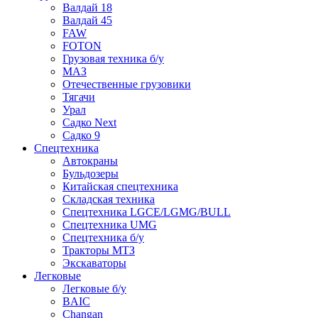
Валдай 18
Валдай 45
FAW
FOTON
Грузовая техника б/у
МАЗ
Отечественные грузовики
Тягачи
Урал
Садко Next
Садко 9
Спецтехника
Автокраны
Бульдозеры
Китайская спецтехника
Складская техника
Спецтехника LGCE/LGMG/BULL
Спецтехника UMG
Спецтехника б/у
Тракторы МТЗ
Экскаваторы
Легковые
Легковые б/у
BAIC
Changan