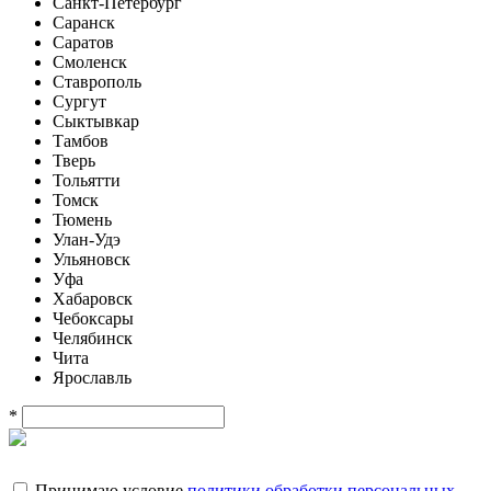
Санкт-Петербург
Саранск
Саратов
Смоленск
Ставрополь
Сургут
Сыктывкар
Тамбов
Тверь
Тольятти
Томск
Тюмень
Улан-Удэ
Ульяновск
Уфа
Хабаровск
Чебоксары
Челябинск
Чита
Ярославль
*
Принимаю условие
политики обработки персональных