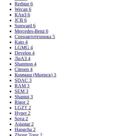
Redstar
6
Wecan
6
КАвЗ
6
JCB
6
Sunward
6
Mercedes-Benz
6
Спецавтотехника
5
Kato
4
LGMG
4
Develon
4
ЛиАЗ
4
Shanmon
4
Citroen
4
Коммаш (Мценск)
3
SDAC
3
RAM
3
SEM
3
Shantui
3
Rigor
2
LGZT
2
Hyper
2
Sova
2
Asiastar
2
Hangcha
2
Zhong Tong
2