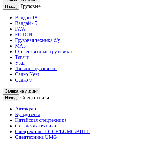
Грузовые
Назад
Валдай 18
Валдай 45
FAW
FOTON
Грузовая техника б/у
МАЗ
Отечественные грузовики
Тягачи
Урал
Лизинг грузовиков
Садко Next
Садко 9
Заявка на лизинг
Спецтехника
Назад
Автокраны
Бульдозеры
Китайская спецтехника
Складская техника
Спецтехника LGCE/LGMG/BULL
Спецтехника UMG