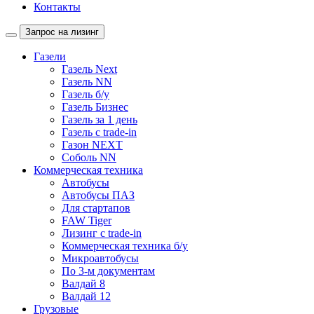
Контакты
Запрос на лизинг
Газели
Газель Next
Газель NN
Газель б/у
Газель Бизнес
Газель за 1 день
Газель с trade-in
Газон NEXT
Соболь NN
Коммерческая техника
Автобусы
Автобусы ПАЗ
Для стартапов
FAW Tiger
Лизинг с trade-in
Коммерческая техника б/у
Микроавтобусы
По 3-м документам
Валдай 8
Валдай 12
Грузовые