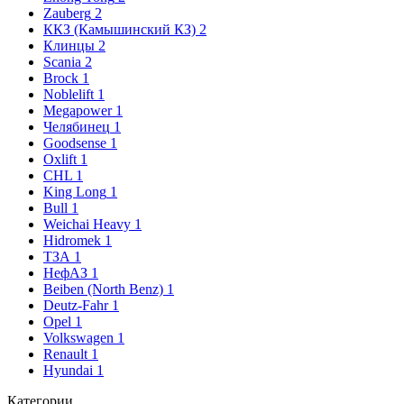
Zauberg
2
ККЗ (Камышинский КЗ)
2
Клинцы
2
Scania
2
Brock
1
Noblelift
1
Megapower
1
Челябинец
1
Goodsense
1
Oxlift
1
CHL
1
King Long
1
Bull
1
Weichai Heavy
1
Hidromek
1
ТЗА
1
НефАЗ
1
Beiben (North Benz)
1
Deutz-Fahr
1
Opel
1
Volkswagen
1
Renault
1
Hyundai
1
Категории