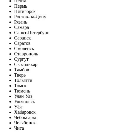
Пенза
Пермь
Пятигорск
Ростов-на-Дону
Рязань
Самара
Санкт-Петербург
Саранск
Саратов
Смоленск
Ставрополь
Сургут
Сыктывкар
Тамбов
Тверь
Тольятти
Томск
Тюмень
Улан-Удэ
Ульяновск
Уфа
Хабаровск
Чебоксары
Челябинск
Чита