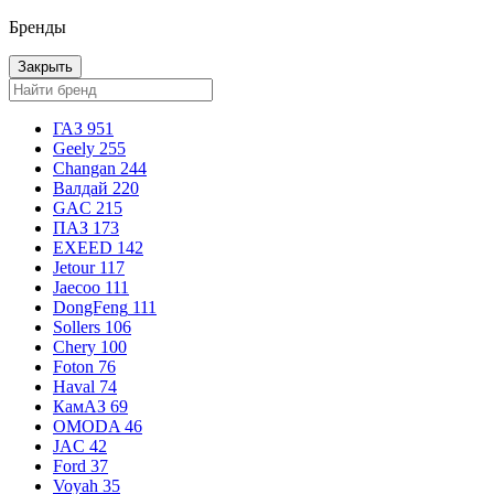
Бренды
Закрыть
ГАЗ
951
Geely
255
Changan
244
Валдай
220
GAC
215
ПАЗ
173
EXEED
142
Jetour
117
Jaecoo
111
DongFeng
111
Sollers
106
Chery
100
Foton
76
Haval
74
КамАЗ
69
OMODA
46
JAC
42
Ford
37
Voyah
35