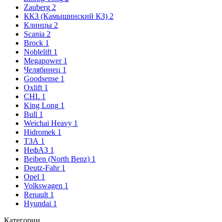
Zauberg
2
ККЗ (Камышинский КЗ)
2
Клинцы
2
Scania
2
Brock
1
Noblelift
1
Megapower
1
Челябинец
1
Goodsense
1
Oxlift
1
CHL
1
King Long
1
Bull
1
Weichai Heavy
1
Hidromek
1
ТЗА
1
НефАЗ
1
Beiben (North Benz)
1
Deutz-Fahr
1
Opel
1
Volkswagen
1
Renault
1
Hyundai
1
Категории