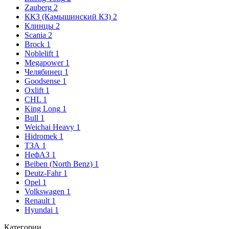
Zauberg
2
ККЗ (Камышинский КЗ)
2
Клинцы
2
Scania
2
Brock
1
Noblelift
1
Megapower
1
Челябинец
1
Goodsense
1
Oxlift
1
CHL
1
King Long
1
Bull
1
Weichai Heavy
1
Hidromek
1
ТЗА
1
НефАЗ
1
Beiben (North Benz)
1
Deutz-Fahr
1
Opel
1
Volkswagen
1
Renault
1
Hyundai
1
Категории