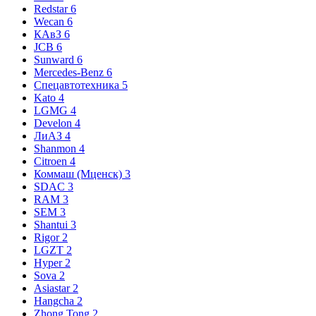
Redstar
6
Wecan
6
КАвЗ
6
JCB
6
Sunward
6
Mercedes-Benz
6
Спецавтотехника
5
Kato
4
LGMG
4
Develon
4
ЛиАЗ
4
Shanmon
4
Citroen
4
Коммаш (Мценск)
3
SDAC
3
RAM
3
SEM
3
Shantui
3
Rigor
2
LGZT
2
Hyper
2
Sova
2
Asiastar
2
Hangcha
2
Zhong Tong
2