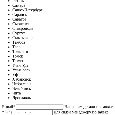
Рязань
Самара
Санкт-Петербург
Саранск
Саратов
Смоленск
Ставрополь
Сургут
Сыктывкар
Тамбов
Тверь
Тольятти
Томск
Тюмень
Улан-Удэ
Ульяновск
Уфа
Хабаровск
Чебоксары
Челябинск
Чита
Ярославль
E-mail
*
Направим детали по заявке
*
Для связи менеджеру по заявке