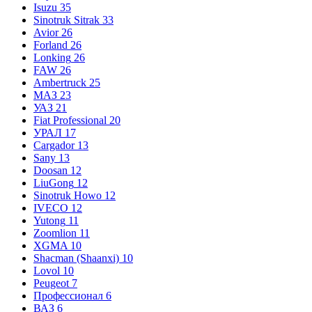
Isuzu
35
Sinotruk Sitrak
33
Avior
26
Forland
26
Lonking
26
FAW
26
Ambertruck
25
МАЗ
23
УАЗ
21
Fiat Professional
20
УРАЛ
17
Cargador
13
Sany
13
Doosan
12
LiuGong
12
Sinotruk Howo
12
IVECO
12
Yutong
11
Zoomlion
11
XGMA
10
Shacman (Shaanxi)
10
Lovol
10
Peugeot
7
Профессионал
6
ВАЗ
6