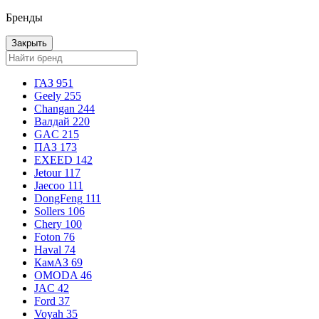
Бренды
Закрыть
ГАЗ
951
Geely
255
Changan
244
Валдай
220
GAC
215
ПАЗ
173
EXEED
142
Jetour
117
Jaecoo
111
DongFeng
111
Sollers
106
Chery
100
Foton
76
Haval
74
КамАЗ
69
OMODA
46
JAC
42
Ford
37
Voyah
35