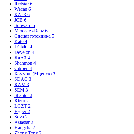
Redstar
6
Wecan
6
КАвЗ
6
JCB
6
Sunward
6
Mercedes-Benz
6
Спецавтотехника
5
Kato
4
LGMG
4
Develon
4
ЛиАЗ
4
Shanmon
4
Citroen
4
Коммаш (Мценск)
3
SDAC
3
RAM
3
SEM
3
Shantui
3
Rigor
2
LGZT
2
Hyper
2
Sova
2
Asiastar
2
Hangcha
2
Zhong Tong
2