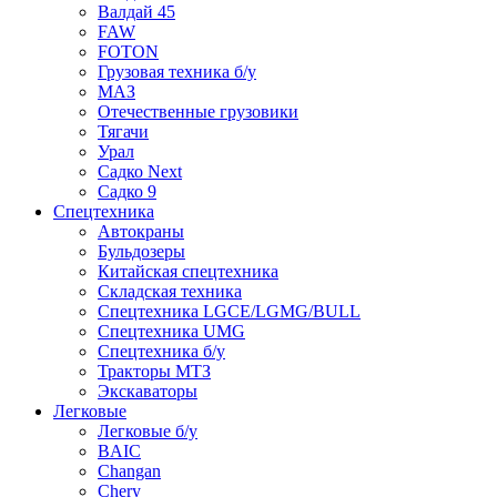
Валдай 45
FAW
FOTON
Грузовая техника б/у
МАЗ
Отечественные грузовики
Тягачи
Урал
Садко Next
Садко 9
Спецтехника
Автокраны
Бульдозеры
Китайская спецтехника
Складская техника
Спецтехника LGCE/LGMG/BULL
Спецтехника UMG
Спецтехника б/у
Тракторы МТЗ
Экскаваторы
Легковые
Легковые б/у
BAIC
Changan
Chery