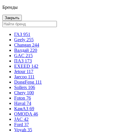
Бренды
Закрыть
ГАЗ
951
Geely
255
Changan
244
Валдай
220
GAC
215
ПАЗ
173
EXEED
142
Jetour
117
Jaecoo
111
DongFeng
111
Sollers
106
Chery
100
Foton
76
Haval
74
КамАЗ
69
OMODA
46
JAC
42
Ford
37
Voyah
35