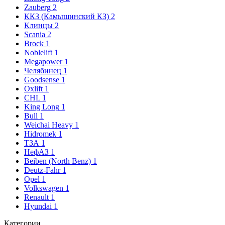
Zauberg
2
ККЗ (Камышинский КЗ)
2
Клинцы
2
Scania
2
Brock
1
Noblelift
1
Megapower
1
Челябинец
1
Goodsense
1
Oxlift
1
CHL
1
King Long
1
Bull
1
Weichai Heavy
1
Hidromek
1
ТЗА
1
НефАЗ
1
Beiben (North Benz)
1
Deutz-Fahr
1
Opel
1
Volkswagen
1
Renault
1
Hyundai
1
Категории