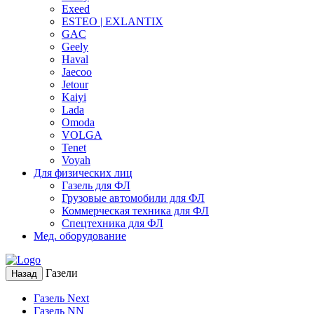
Exeed
ESTEO | EXLANTIX
GAC
Geely
Haval
Jaecoo
Jetour
Kaiyi
Lada
Omoda
VOLGA
Tenet
Voyah
Для физических лиц
Газель для ФЛ
Грузовые автомобили для ФЛ
Коммерческая техника для ФЛ
Спецтехника для ФЛ
Мед. оборудование
Газели
Назад
Газель Next
Газель NN