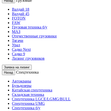
Грузовые
Назад
Валдай 18
Валдай 45
FOTON
FAW
Грузовая техника б/у
МАЗ
Отечественные грузовики
Тягачи
Урал
Садко Next
Садко 9
Лизинг грузовиков
Заявка на лизинг
Спецтехника
Назад
Автокраны
Бульдозеры
Китайская спецтехника
Складская техника
Спецтехника LGCE/LGMG/BULL
Спецтехника UMG
Спецтехника б/у