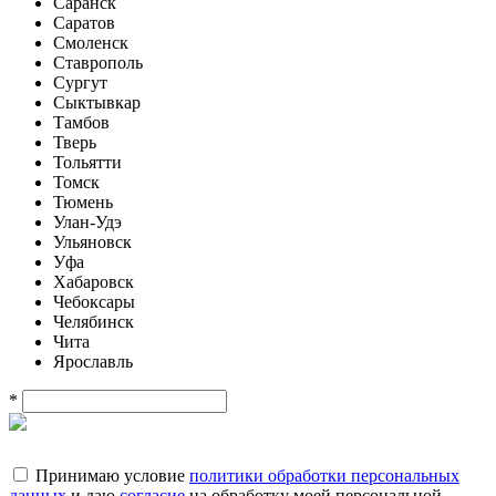
Саранск
Саратов
Смоленск
Ставрополь
Сургут
Сыктывкар
Тамбов
Тверь
Тольятти
Томск
Тюмень
Улан-Удэ
Ульяновск
Уфа
Хабаровск
Чебоксары
Челябинск
Чита
Ярославль
*
Принимаю условие
политики обработки персональных
данных
и даю
согласие
на обработку моей персональной