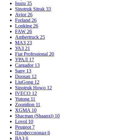
Isuzu
35
Sinotruk Sitrak
33
Avior
26
Forland
26
Lonking
26
FAW
26
Ambertruck
25
МАЗ
23
УАЗ
21
Fiat Professional
20
УРАЛ
17
Cargador
13
Sany
13
Doosan
12
LiuGong
12
Sinotruk Howo
12
IVECO
12
Yutong
11
Zoomlion
11
XGMA
10
Shacman (Shaanxi)
10
Lovol
10
Peugeot
7
Профессионал
6
ВАЗ
6