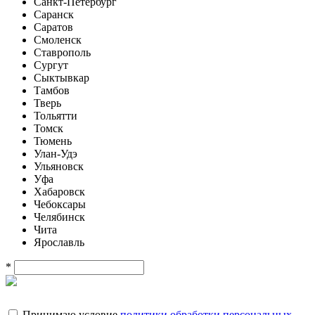
Санкт-Петербург
Саранск
Саратов
Смоленск
Ставрополь
Сургут
Сыктывкар
Тамбов
Тверь
Тольятти
Томск
Тюмень
Улан-Удэ
Ульяновск
Уфа
Хабаровск
Чебоксары
Челябинск
Чита
Ярославль
*
Принимаю условие
политики обработки персональных