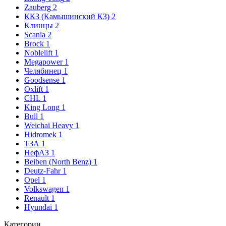
Zauberg
2
ККЗ (Камышинский КЗ)
2
Клинцы
2
Scania
2
Brock
1
Noblelift
1
Megapower
1
Челябинец
1
Goodsense
1
Oxlift
1
CHL
1
King Long
1
Bull
1
Weichai Heavy
1
Hidromek
1
ТЗА
1
НефАЗ
1
Beiben (North Benz)
1
Deutz-Fahr
1
Opel
1
Volkswagen
1
Renault
1
Hyundai
1
Категории