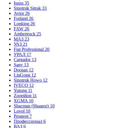
Isuzu
35
Sinotruk Sitrak
33
Avior
26
Forland
26
Lonking
26
FAW
26
Ambertruck
25
МАЗ
23
УАЗ
21
Fiat Professional
20
УРАЛ
17
Cargador
13
Sany
13
Doosan
12
LiuGong
12
Sinotruk Howo
12
IVECO
12
Yutong
11
Zoomlion
11
XGMA
10
Shacman (Shaanxi)
10
Lovol
10
Peugeot
7
Профессионал
6
ВАЗ
6