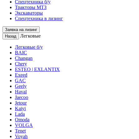
Спецтехника б/у
Тракторы МТЗ
Экскаваторы
Спецтехника в лизинг
Заявка на лизинг
Легковые
Назад
Легковые б/у
BAIC
Changan
Chery
ESTEO | EXLANTIX
Exeed
GAC
Geely
Haval
Jaecoo
Jetour
Kaiyi
Lada
Omoda
VOLGA
Tenet
Voyah