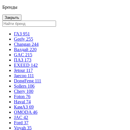
Бренды
Закрыть
ГАЗ
951
Geely
255
Changan
244
Валдай
220
GAC
215
ПАЗ
173
EXEED
142
Jetour
117
Jaecoo
111
DongFeng
111
Sollers
106
Chery
100
Foton
76
Haval
74
КамАЗ
69
OMODA
46
JAC
42
Ford
37
Voyah
35