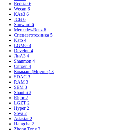
Redstar
6
Wecan
6
КАвЗ
6
JCB
6
Sunward
6
Mercedes-Benz
6
Спецавтотехника
5
Kato
4
LGMG
4
Develon
4
ЛиАЗ
4
Shanmon
4
Citroen
4
Коммаш (Мценск)
3
SDAC
3
RAM
3
SEM
3
Shantui
3
Rigor
2
LGZT
2
Hyper
2
Sova
2
Asiastar
2
Hangcha
2
Zhong Tong
2