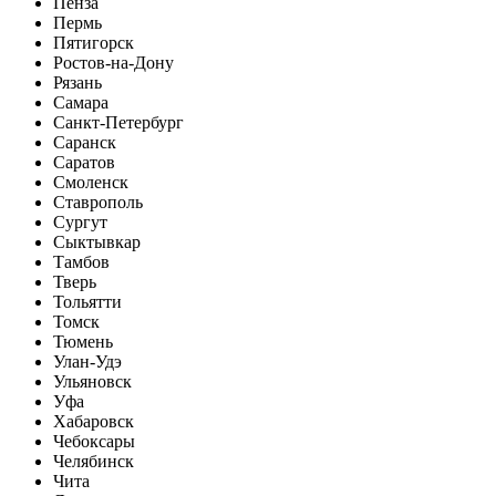
Пенза
Пермь
Пятигорск
Ростов-на-Дону
Рязань
Самара
Санкт-Петербург
Саранск
Саратов
Смоленск
Ставрополь
Сургут
Сыктывкар
Тамбов
Тверь
Тольятти
Томск
Тюмень
Улан-Удэ
Ульяновск
Уфа
Хабаровск
Чебоксары
Челябинск
Чита