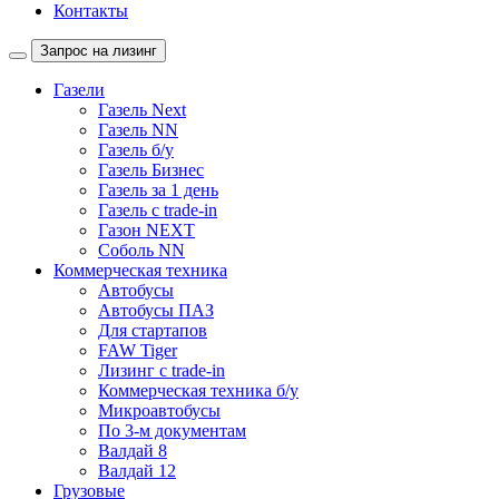
Контакты
Запрос на лизинг
Газели
Газель Next
Газель NN
Газель б/у
Газель Бизнес
Газель за 1 день
Газель с trade-in
Газон NEXT
Соболь NN
Коммерческая техника
Автобусы
Автобусы ПАЗ
Для стартапов
FAW Tiger
Лизинг с trade-in
Коммерческая техника б/у
Микроавтобусы
По 3-м документам
Валдай 8
Валдай 12
Грузовые