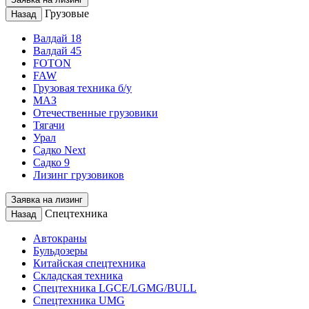
Грузовые
Назад
Валдай 18
Валдай 45
FOTON
FAW
Грузовая техника б/у
МАЗ
Отечественные грузовики
Тягачи
Урал
Садко Next
Садко 9
Лизинг грузовиков
Заявка на лизинг
Спецтехника
Назад
Автокраны
Бульдозеры
Китайская спецтехника
Складская техника
Спецтехника LGCE/LGMG/BULL
Спецтехника UMG