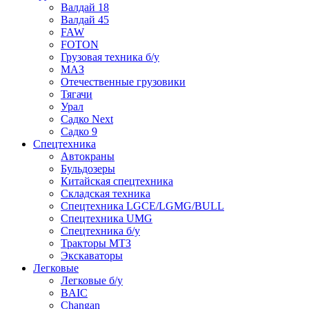
Валдай 18
Валдай 45
FAW
FOTON
Грузовая техника б/у
МАЗ
Отечественные грузовики
Тягачи
Урал
Садко Next
Садко 9
Спецтехника
Автокраны
Бульдозеры
Китайская спецтехника
Складская техника
Спецтехника LGCE/LGMG/BULL
Спецтехника UMG
Спецтехника б/у
Тракторы МТЗ
Экскаваторы
Легковые
Легковые б/у
BAIC
Changan