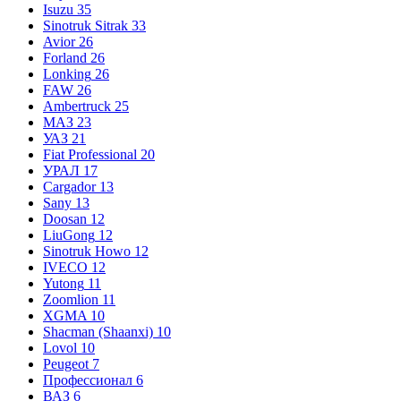
Isuzu
35
Sinotruk Sitrak
33
Avior
26
Forland
26
Lonking
26
FAW
26
Ambertruck
25
МАЗ
23
УАЗ
21
Fiat Professional
20
УРАЛ
17
Cargador
13
Sany
13
Doosan
12
LiuGong
12
Sinotruk Howo
12
IVECO
12
Yutong
11
Zoomlion
11
XGMA
10
Shacman (Shaanxi)
10
Lovol
10
Peugeot
7
Профессионал
6
ВАЗ
6