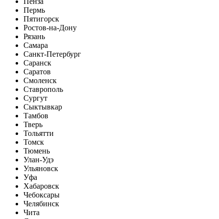
Пенза
Пермь
Пятигорск
Ростов-на-Дону
Рязань
Самара
Санкт-Петербург
Саранск
Саратов
Смоленск
Ставрополь
Сургут
Сыктывкар
Тамбов
Тверь
Тольятти
Томск
Тюмень
Улан-Удэ
Ульяновск
Уфа
Хабаровск
Чебоксары
Челябинск
Чита