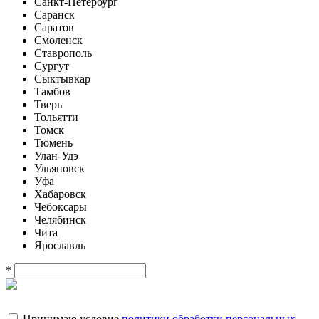
Санкт-Петербург
Саранск
Саратов
Смоленск
Ставрополь
Сургут
Сыктывкар
Тамбов
Тверь
Тольятти
Томск
Тюмень
Улан-Удэ
Ульяновск
Уфа
Хабаровск
Чебоксары
Челябинск
Чита
Ярославль
*
Принимаю условие
политики обработки персональных