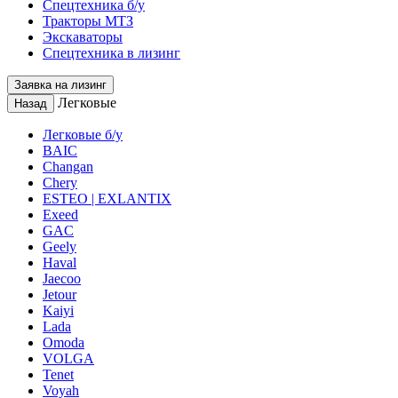
Спецтехника б/у
Тракторы МТЗ
Экскаваторы
Спецтехника в лизинг
Заявка на лизинг
Легковые
Назад
Легковые б/у
BAIC
Changan
Chery
ESTEO | EXLANTIX
Exeed
GAC
Geely
Haval
Jaecoo
Jetour
Kaiyi
Lada
Omoda
VOLGA
Tenet
Voyah