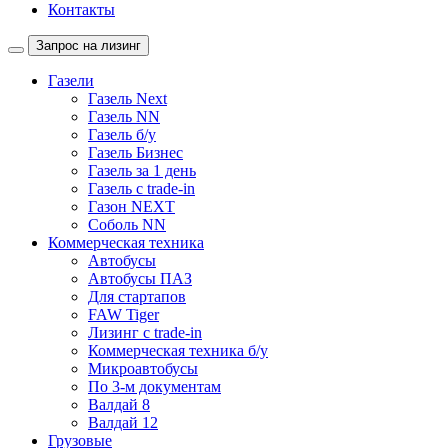
Контакты
Запрос на лизинг
Газели
Газель Next
Газель NN
Газель б/у
Газель Бизнес
Газель за 1 день
Газель с trade-in
Газон NEXT
Соболь NN
Коммерческая техника
Автобусы
Автобусы ПАЗ
Для стартапов
FAW Tiger
Лизинг с trade-in
Коммерческая техника б/у
Микроавтобусы
По 3-м документам
Валдай 8
Валдай 12
Грузовые