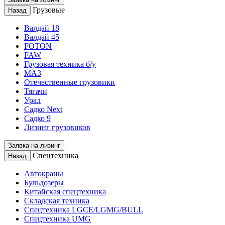
Грузовые
Назад
Валдай 18
Валдай 45
FOTON
FAW
Грузовая техника б/у
МАЗ
Отечественные грузовики
Тягачи
Урал
Садко Next
Садко 9
Лизинг грузовиков
Заявка на лизинг
Спецтехника
Назад
Автокраны
Бульдозеры
Китайская спецтехника
Складская техника
Спецтехника LGCE/LGMG/BULL
Спецтехника UMG