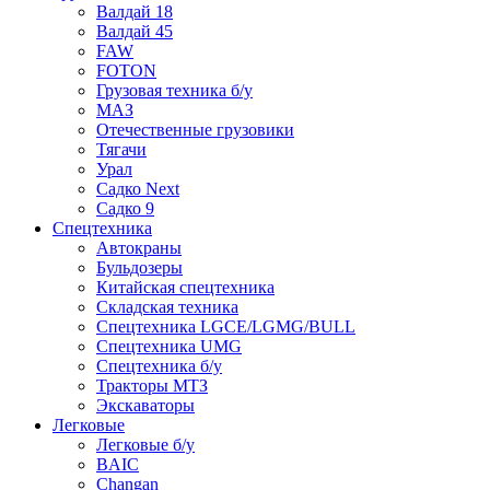
Валдай 18
Валдай 45
FAW
FOTON
Грузовая техника б/у
МАЗ
Отечественные грузовики
Тягачи
Урал
Садко Next
Садко 9
Спецтехника
Автокраны
Бульдозеры
Китайская спецтехника
Складская техника
Спецтехника LGCE/LGMG/BULL
Спецтехника UMG
Спецтехника б/у
Тракторы МТЗ
Экскаваторы
Легковые
Легковые б/у
BAIC
Changan