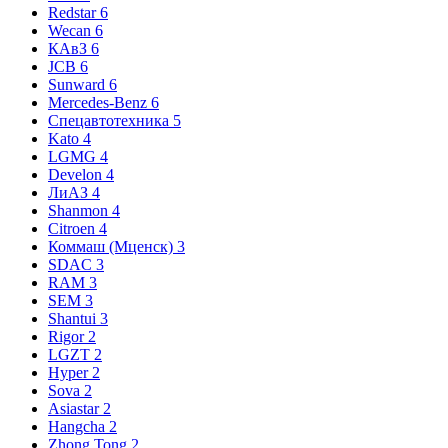
Redstar
6
Wecan
6
КАвЗ
6
JCB
6
Sunward
6
Mercedes-Benz
6
Спецавтотехника
5
Kato
4
LGMG
4
Develon
4
ЛиАЗ
4
Shanmon
4
Citroen
4
Коммаш (Мценск)
3
SDAC
3
RAM
3
SEM
3
Shantui
3
Rigor
2
LGZT
2
Hyper
2
Sova
2
Asiastar
2
Hangcha
2
Zhong Tong
2