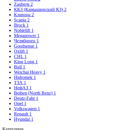
Zauberg
2
ККЗ (Камышинский КЗ)
2
Клинцы
2
Scania
2
Brock
1
Noblelift
1
Megapower
1
Челябинец
1
Goodsense
1
Oxlift
1
CHL
1
King Long
1
Bull
1
Weichai Heavy
1
Hidromek
1
ТЗА
1
НефАЗ
1
Beiben (North Benz)
1
Deutz-Fahr
1
Opel
1
Volkswagen
1
Renault
1
Hyundai
1
Категории