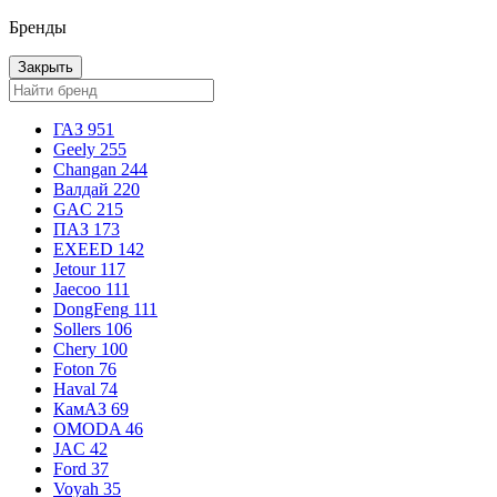
Бренды
Закрыть
ГАЗ
951
Geely
255
Changan
244
Валдай
220
GAC
215
ПАЗ
173
EXEED
142
Jetour
117
Jaecoo
111
DongFeng
111
Sollers
106
Chery
100
Foton
76
Haval
74
КамАЗ
69
OMODA
46
JAC
42
Ford
37
Voyah
35