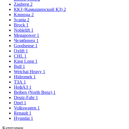
Zauberg
2
ККЗ (Камышинский КЗ)
2
Клинцы
2
Scania
2
Brock
1
Noblelift
1
Megapower
1
Челябинец
1
Goodsense
1
Oxlift
1
CHL
1
King Long
1
Bull
1
Weichai Heavy
1
Hidromek
1
ТЗА
1
НефАЗ
1
Beiben (North Benz)
1
Deutz-Fahr
1
Opel
1
Volkswagen
1
Renault
1
Hyundai
1
Категории