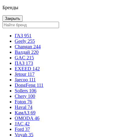
Бренды
Закрыть
ГАЗ
951
Geely
255
Changan
244
Валдай
220
GAC
215
ПАЗ
173
EXEED
142
Jetour
117
Jaecoo
111
DongFeng
111
Sollers
106
Chery
100
Foton
76
Haval
74
КамАЗ
69
OMODA
46
JAC
42
Ford
37
Voyah
35