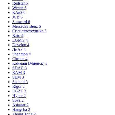
Redstar
6
Wecan
6
КАвЗ
6
JCB
6
Sunward
6
Mercedes-Benz
6
Спецавтотехника
5
Kato
4
LGMG
4
Develon
4
ЛиАЗ
4
Shanmon
4
Citroen
4
Коммаш (Мценск)
3
SDAC
3
RAM
3
SEM
3
Shantui
3
Rigor
2
LGZT
2
Hyper
2
Sova
2
Asiastar
2
Hangcha
2
Zhong Tong
2