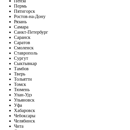
Пенза
Пермь
Пятигорск
Ростов-на-Дону
Рязань
Самара
Санкт-Петербург
Саранск
Саратов
Смоленск
Ставрополь
Сургут
Сыктывкар
Тамбов
Тверь
Тольятти
Томск
Тюмень
Улан-Удэ
Ульяновск
Уфа
Хабаровск
Чебоксары
Челябинск
Чита