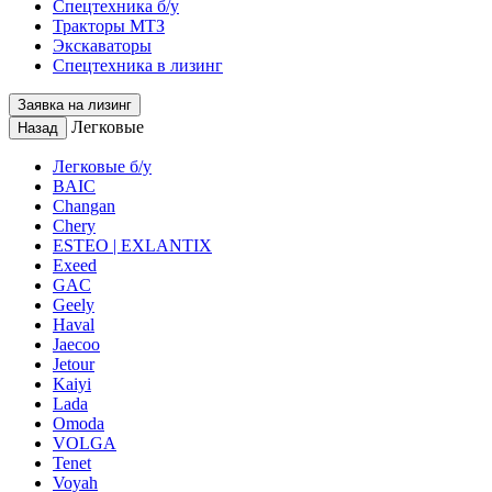
Спецтехника б/у
Тракторы МТЗ
Экскаваторы
Спецтехника в лизинг
Заявка на лизинг
Легковые
Назад
Легковые б/у
BAIC
Changan
Chery
ESTEO | EXLANTIX
Exeed
GAC
Geely
Haval
Jaecoo
Jetour
Kaiyi
Lada
Omoda
VOLGA
Tenet
Voyah