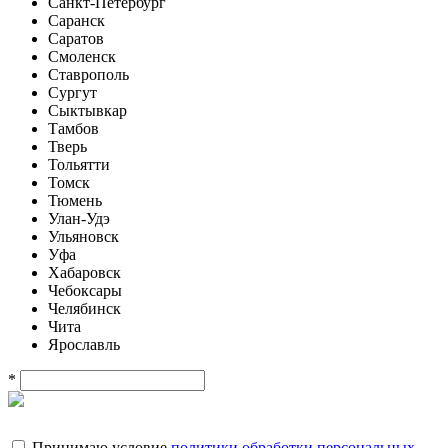
Санкт-Петербург
Саранск
Саратов
Смоленск
Ставрополь
Сургут
Сыктывкар
Тамбов
Тверь
Тольятти
Томск
Тюмень
Улан-Удэ
Ульяновск
Уфа
Хабаровск
Чебоксары
Челябинск
Чита
Ярославль
*
Принимаю условие
политики обработки персональных