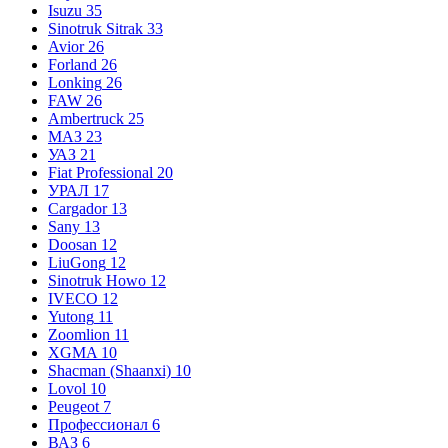
Isuzu
35
Sinotruk Sitrak
33
Avior
26
Forland
26
Lonking
26
FAW
26
Ambertruck
25
МАЗ
23
УАЗ
21
Fiat Professional
20
УРАЛ
17
Cargador
13
Sany
13
Doosan
12
LiuGong
12
Sinotruk Howo
12
IVECO
12
Yutong
11
Zoomlion
11
XGMA
10
Shacman (Shaanxi)
10
Lovol
10
Peugeot
7
Профессионал
6
ВАЗ
6