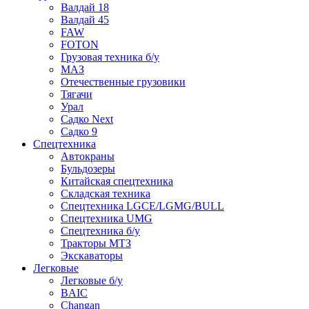
Валдай 18
Валдай 45
FAW
FOTON
Грузовая техника б/у
МАЗ
Отечественные грузовики
Тягачи
Урал
Садко Next
Садко 9
Спецтехника
Автокраны
Бульдозеры
Китайская спецтехника
Складская техника
Спецтехника LGCE/LGMG/BULL
Спецтехника UMG
Спецтехника б/у
Тракторы МТЗ
Экскаваторы
Легковые
Легковые б/у
BAIC
Changan