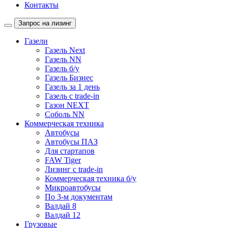
Контакты
Запрос на лизинг
Газели
Газель Next
Газель NN
Газель б/у
Газель Бизнес
Газель за 1 день
Газель с trade-in
Газон NEXT
Соболь NN
Коммерческая техника
Автобусы
Автобусы ПАЗ
Для стартапов
FAW Tiger
Лизинг с trade-in
Коммерческая техника б/у
Микроавтобусы
По 3-м документам
Валдай 8
Валдай 12
Грузовые