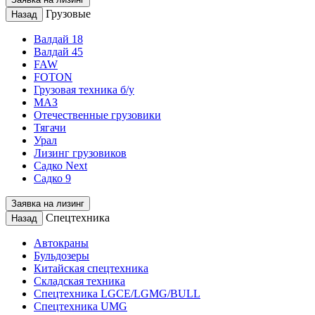
Грузовые
Назад
Валдай 18
Валдай 45
FAW
FOTON
Грузовая техника б/у
МАЗ
Отечественные грузовики
Тягачи
Урал
Лизинг грузовиков
Садко Next
Садко 9
Заявка на лизинг
Спецтехника
Назад
Автокраны
Бульдозеры
Китайская спецтехника
Складская техника
Спецтехника LGCE/LGMG/BULL
Спецтехника UMG