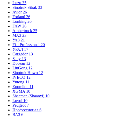
Isuzu
35
Sinotruk Sitrak
33
Avior
26
Forland
26
Lonking
26
FAW
26
Ambertruck
25
МАЗ
23
УАЗ
21
Fiat Professional
20
УРАЛ
17
Cargador
13
Sany
13
Doosan
12
LiuGong
12
Sinotruk Howo
12
IVECO
12
Yutong
11
Zoomlion
11
XGMA
10
Shacman (Shaanxi)
10
Lovol
10
Peugeot
7
Профессионал
6
ВАЗ
6