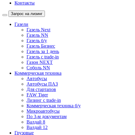
Контакты
Запрос на лизинг
Газели
Газель Next
Газель NN
Газель б/у
Газель Бизнес
Газель за 1 день
Газель с trade-in
Газон NEXT
Соболь NN
Коммерческая техника
Автобусы
Автобусы ПАЗ
Для стартапов
FAW Tiger
Лизинг с trade-in
Коммерческая техника б/у
Микроавтобусы
По 3-м документам
Валдай 8
Валдай 12
Грузовые