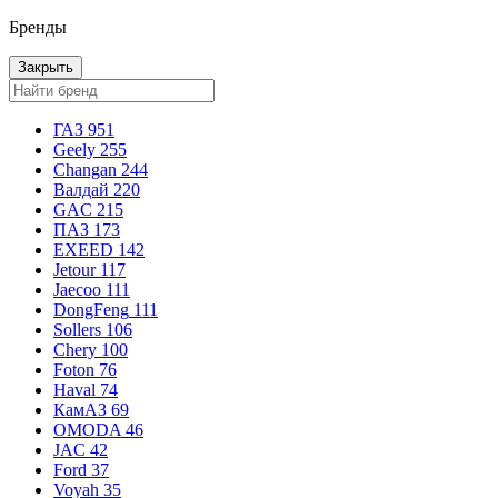
Бренды
Закрыть
ГАЗ
951
Geely
255
Changan
244
Валдай
220
GAC
215
ПАЗ
173
EXEED
142
Jetour
117
Jaecoo
111
DongFeng
111
Sollers
106
Chery
100
Foton
76
Haval
74
КамАЗ
69
OMODA
46
JAC
42
Ford
37
Voyah
35