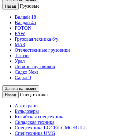
Грузовые
Назад
Валдай 18
Валдай 45
FOTON
FAW
Грузовая техника б/у
МАЗ
Отечественные грузовики
Тягачи
Урал
Лизинг грузовиков
Садко Next
Садко 9
Заявка на лизинг
Спецтехника
Назад
Автокраны
Бульдозеры
Китайская спецтехника
Складская техника
Спецтехника LGCE/LGMG/BULL
Спецтехника UMG