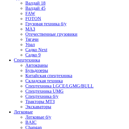
Валдай 18
Валдай 45
FAW
FOTON
Грузовая техника б/у
МАЗ
Отечественные грузовики
Тягачи
Урал
Садко Next
Садко 9
Спецтехника
Автокраны
Бульдозеры
Китайская спецтехника
Складская техника
Спецтехника LGCE/LGMG/BULL
Спецтехника UMG
Спецтехника б/у
Тракторы МТЗ
Экскаваторы
Легковые
Легковые б/у
BAIC
Changan