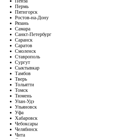
Пенза
Пермь
Пятигорск
Ростов-на-Дону
Рязань
Самара
Санкт-Петербург
Саранск
Саратов
Смоленск
Ставрополь
Сургут
Сыктывкар
Тамбов
Тверь
Тольятти
Томск
Тюмень
Улан-Удэ
Ульяновск
Уфа
Хабаровск
Чебоксары
Челябинск
Чита