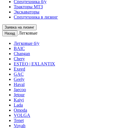
Спецтехника б/у
Тракторы МТЗ
Экскаваторы
Спецтехника в лизинг
Заявка на лизинг
Легковые
Назад
Легковые б/у
BAIC
Changan
Chery
ESTEO | EXLANTIX
Exeed
GAC
Geely
Haval
Jaecoo
Jetour
Kaiyi
Lada
Omoda
VOLGA
Tenet
Voyah