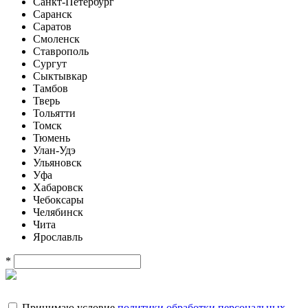
Санкт-Петербург
Саранск
Саратов
Смоленск
Ставрополь
Сургут
Сыктывкар
Тамбов
Тверь
Тольятти
Томск
Тюмень
Улан-Удэ
Ульяновск
Уфа
Хабаровск
Чебоксары
Челябинск
Чита
Ярославль
*
Принимаю условие
политики обработки персональных