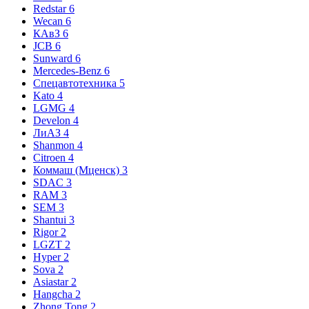
Redstar
6
Wecan
6
КАвЗ
6
JCB
6
Sunward
6
Mercedes-Benz
6
Спецавтотехника
5
Kato
4
LGMG
4
Develon
4
ЛиАЗ
4
Shanmon
4
Citroen
4
Коммаш (Мценск)
3
SDAC
3
RAM
3
SEM
3
Shantui
3
Rigor
2
LGZT
2
Hyper
2
Sova
2
Asiastar
2
Hangcha
2
Zhong Tong
2