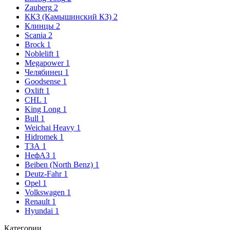
Zauberg
2
ККЗ (Камышинский КЗ)
2
Клинцы
2
Scania
2
Brock
1
Noblelift
1
Megapower
1
Челябинец
1
Goodsense
1
Oxlift
1
CHL
1
King Long
1
Bull
1
Weichai Heavy
1
Hidromek
1
ТЗА
1
НефАЗ
1
Beiben (North Benz)
1
Deutz-Fahr
1
Opel
1
Volkswagen
1
Renault
1
Hyundai
1
Категории