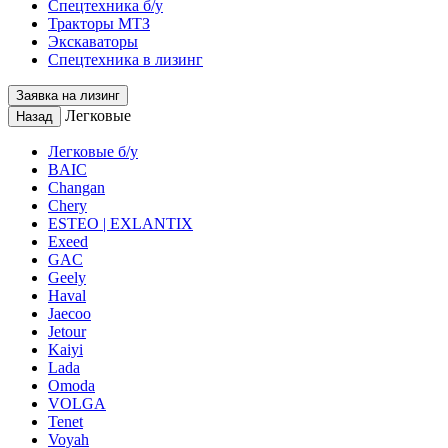
Спецтехника б/у
Тракторы МТЗ
Экскаваторы
Спецтехника в лизинг
Заявка на лизинг
Легковые
Назад
Легковые б/у
BAIC
Changan
Chery
ESTEO | EXLANTIX
Exeed
GAC
Geely
Haval
Jaecoo
Jetour
Kaiyi
Lada
Omoda
VOLGA
Tenet
Voyah