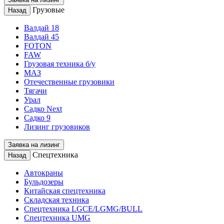
Грузовые
Назад
Валдай 18
Валдай 45
FOTON
FAW
Грузовая техника б/у
МАЗ
Отечественные грузовики
Тягачи
Урал
Садко Next
Садко 9
Лизинг грузовиков
Заявка на лизинг
Спецтехника
Назад
Автокраны
Бульдозеры
Китайская спецтехника
Складская техника
Спецтехника LGCE/LGMG/BULL
Спецтехника UMG