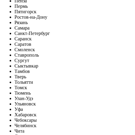
Пенза
Пермь
Пятигорск
Ростов-на-Дону
Рязань
Самара
Санкт-Петербург
Саранск
Саратов
Смоленск
Ставрополь
Сургут
Сыктывкар
Тамбов
Тверь
Тольятти
Томск
Тюмень
Улан-Удэ
Ульяновск
Уфа
Хабаровск
Чебоксары
Челябинск
Чита