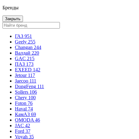
Бренды
Закрыть
ГАЗ
951
Geely
255
Changan
244
Валдай
220
GAC
215
ПАЗ
173
EXEED
142
Jetour
117
Jaecoo
111
DongFeng
111
Sollers
106
Chery
100
Foton
76
Haval
74
КамАЗ
69
OMODA
46
JAC
42
Ford
37
Voyah
35