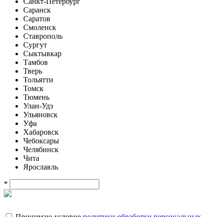
Санкт-Петербург
Саранск
Саратов
Смоленск
Ставрополь
Сургут
Сыктывкар
Тамбов
Тверь
Тольятти
Томск
Тюмень
Улан-Удэ
Ульяновск
Уфа
Хабаровск
Чебоксары
Челябинск
Чита
Ярославль
*
Принимаю условие
политики обработки персональных