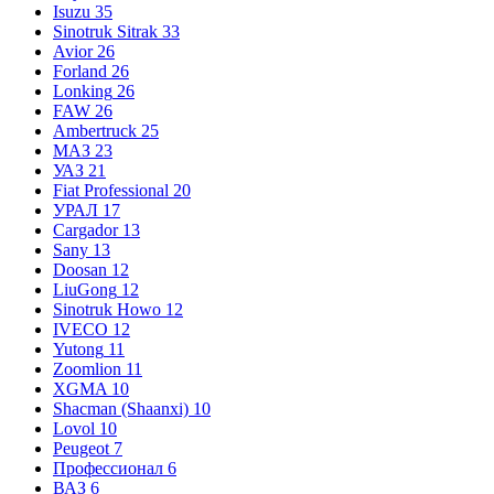
Isuzu
35
Sinotruk Sitrak
33
Avior
26
Forland
26
Lonking
26
FAW
26
Ambertruck
25
МАЗ
23
УАЗ
21
Fiat Professional
20
УРАЛ
17
Cargador
13
Sany
13
Doosan
12
LiuGong
12
Sinotruk Howo
12
IVECO
12
Yutong
11
Zoomlion
11
XGMA
10
Shacman (Shaanxi)
10
Lovol
10
Peugeot
7
Профессионал
6
ВАЗ
6