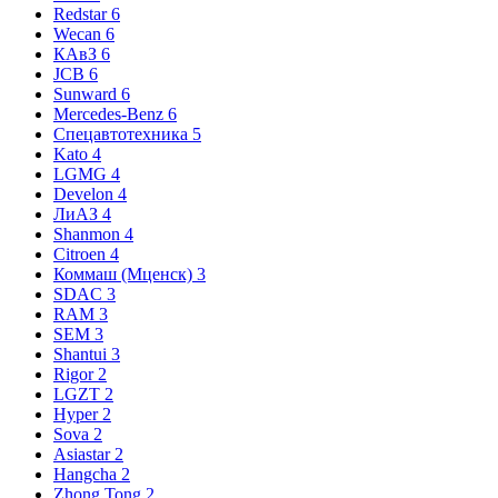
Redstar
6
Wecan
6
КАвЗ
6
JCB
6
Sunward
6
Mercedes-Benz
6
Спецавтотехника
5
Kato
4
LGMG
4
Develon
4
ЛиАЗ
4
Shanmon
4
Citroen
4
Коммаш (Мценск)
3
SDAC
3
RAM
3
SEM
3
Shantui
3
Rigor
2
LGZT
2
Hyper
2
Sova
2
Asiastar
2
Hangcha
2
Zhong Tong
2