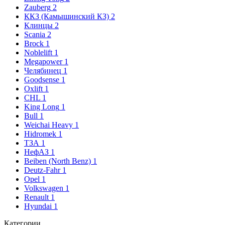
Zauberg
2
ККЗ (Камышинский КЗ)
2
Клинцы
2
Scania
2
Brock
1
Noblelift
1
Megapower
1
Челябинец
1
Goodsense
1
Oxlift
1
CHL
1
King Long
1
Bull
1
Weichai Heavy
1
Hidromek
1
ТЗА
1
НефАЗ
1
Beiben (North Benz)
1
Deutz-Fahr
1
Opel
1
Volkswagen
1
Renault
1
Hyundai
1
Категории