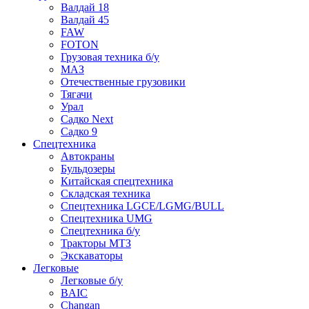
Валдай 18
Валдай 45
FAW
FOTON
Грузовая техника б/у
МАЗ
Отечественные грузовики
Тягачи
Урал
Садко Next
Садко 9
Спецтехника
Автокраны
Бульдозеры
Китайская спецтехника
Складская техника
Спецтехника LGCE/LGMG/BULL
Спецтехника UMG
Спецтехника б/у
Тракторы МТЗ
Экскаваторы
Легковые
Легковые б/у
BAIC
Changan