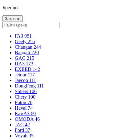
Бренды
Закрыть
ГАЗ
951
Geely
255
Changan
244
Валдай
220
GAC
215
ПАЗ
173
EXEED
142
Jetour
117
Jaecoo
111
DongFeng
111
Sollers
106
Chery
100
Foton
76
Haval
74
КамАЗ
69
OMODA
46
JAC
42
Ford
37
Voyah
35