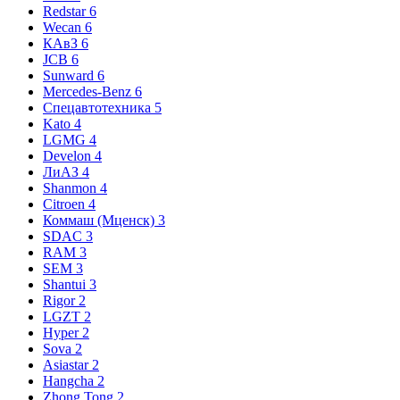
Redstar
6
Wecan
6
КАвЗ
6
JCB
6
Sunward
6
Mercedes-Benz
6
Спецавтотехника
5
Kato
4
LGMG
4
Develon
4
ЛиАЗ
4
Shanmon
4
Citroen
4
Коммаш (Мценск)
3
SDAC
3
RAM
3
SEM
3
Shantui
3
Rigor
2
LGZT
2
Hyper
2
Sova
2
Asiastar
2
Hangcha
2
Zhong Tong
2