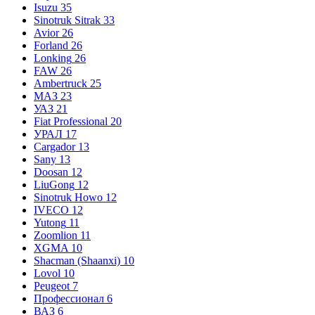
Isuzu
35
Sinotruk Sitrak
33
Avior
26
Forland
26
Lonking
26
FAW
26
Ambertruck
25
МАЗ
23
УАЗ
21
Fiat Professional
20
УРАЛ
17
Cargador
13
Sany
13
Doosan
12
LiuGong
12
Sinotruk Howo
12
IVECO
12
Yutong
11
Zoomlion
11
XGMA
10
Shacman (Shaanxi)
10
Lovol
10
Peugeot
7
Профессионал
6
ВАЗ
6