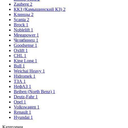
Zauberg
2
ККЗ (Камышинский КЗ)
2
Клинцы
2
Scania
2
Brock
1
Noblelift
1
Megapower
1
Челябинец
1
Goodsense
1
Oxlift
1
CHL
1
King Long
1
Bull
1
Weichai Heavy
1
Hidromek
1
ТЗА
1
НефАЗ
1
Beiben (North Benz)
1
Deutz-Fahr
1
Opel
1
Volkswagen
1
Renault
1
Hyundai
1
Категории