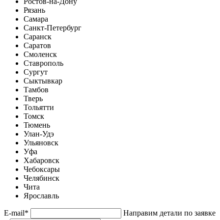
Ростов-на-Дону
Рязань
Самара
Санкт-Петербург
Саранск
Саратов
Смоленск
Ставрополь
Сургут
Сыктывкар
Тамбов
Тверь
Тольятти
Томск
Тюмень
Улан-Удэ
Ульяновск
Уфа
Хабаровск
Чебоксары
Челябинск
Чита
Ярославль
E-mail
*
Направим детали по заявке