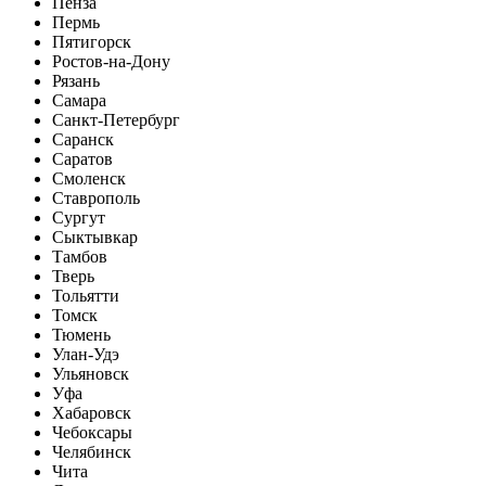
Пенза
Пермь
Пятигорск
Ростов-на-Дону
Рязань
Самара
Санкт-Петербург
Саранск
Саратов
Смоленск
Ставрополь
Сургут
Сыктывкар
Тамбов
Тверь
Тольятти
Томск
Тюмень
Улан-Удэ
Ульяновск
Уфа
Хабаровск
Чебоксары
Челябинск
Чита