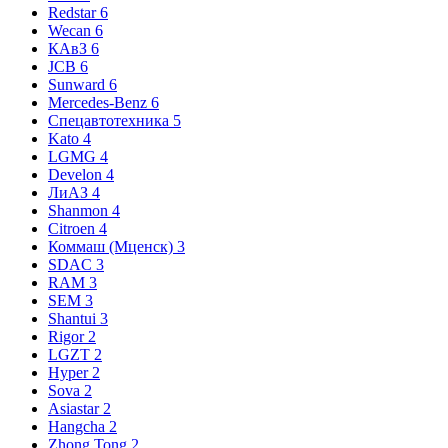
Redstar
6
Wecan
6
КАвЗ
6
JCB
6
Sunward
6
Mercedes-Benz
6
Спецавтотехника
5
Kato
4
LGMG
4
Develon
4
ЛиАЗ
4
Shanmon
4
Citroen
4
Коммаш (Мценск)
3
SDAC
3
RAM
3
SEM
3
Shantui
3
Rigor
2
LGZT
2
Hyper
2
Sova
2
Asiastar
2
Hangcha
2
Zhong Tong
2