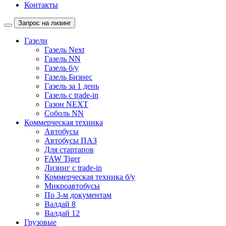
Контакты
Запрос на лизинг
Газели
Газель Next
Газель NN
Газель б/у
Газель Бизнес
Газель за 1 день
Газель с trade-in
Газон NEXT
Соболь NN
Коммерческая техника
Автобусы
Автобусы ПАЗ
Для стартапов
FAW Tiger
Лизинг с trade-in
Коммерческая техника б/у
Микроавтобусы
По 3-м документам
Валдай 8
Валдай 12
Грузовые