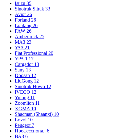
Isuzu
35
Sinotruk Sitrak
33
Avior
26
Forland
26
Lonking
26
FAW
26
Ambertruck
25
МАЗ
23
УАЗ
21
Fiat Professional
20
УРАЛ
17
Cargador
13
Sany
13
Doosan
12
LiuGong
12
Sinotruk Howo
12
IVECO
12
Yutong
11
Zoomlion
11
XGMA
10
Shacman (Shaanxi)
10
Lovol
10
Peugeot
7
Профессионал
6
ВАЗ
6