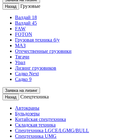
Грузовые
Назад
Валдай 18
Валдай 45
FAW
FOTON
Грузовая техника б/у
МАЗ
Отечественные грузовики
Тягачи
Урал
Лизинг грузовиков
Садко Next
Садко 9
Заявка на лизинг
Спецтехника
Назад
Автокраны
Бульдозеры
Китайская спецтехника
Складская техника
Спецтехника LGCE/LGMG/BULL
Спецтехника UMG