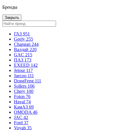
Бренды
Закрыть
ГАЗ
951
Geely
255
Changan
244
Валдай
220
GAC
215
ПАЗ
173
EXEED
142
Jetour
117
Jaecoo
111
DongFeng
111
Sollers
106
Chery
100
Foton
76
Haval
74
КамАЗ
69
OMODA
46
JAC
42
Ford
37
Voyah
35