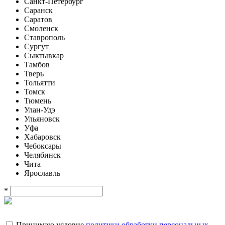
Санкт-Петербург
Саранск
Саратов
Смоленск
Ставрополь
Сургут
Сыктывкар
Тамбов
Тверь
Тольятти
Томск
Тюмень
Улан-Удэ
Ульяновск
Уфа
Хабаровск
Чебоксары
Челябинск
Чита
Ярославль
*
Принимаю условие
политики обработки персональных