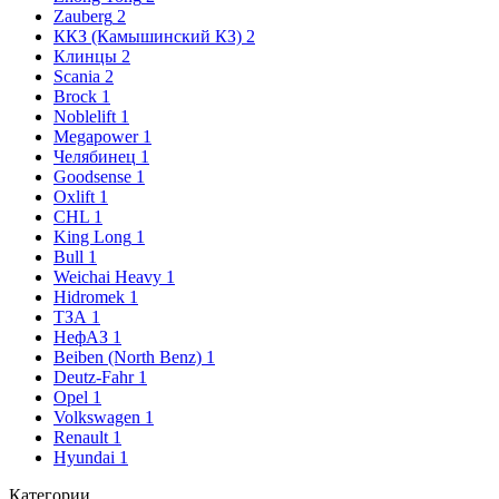
Zauberg
2
ККЗ (Камышинский КЗ)
2
Клинцы
2
Scania
2
Brock
1
Noblelift
1
Megapower
1
Челябинец
1
Goodsense
1
Oxlift
1
CHL
1
King Long
1
Bull
1
Weichai Heavy
1
Hidromek
1
ТЗА
1
НефАЗ
1
Beiben (North Benz)
1
Deutz-Fahr
1
Opel
1
Volkswagen
1
Renault
1
Hyundai
1
Категории