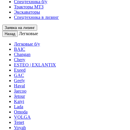
Спецтехника б/у
Тракторы МТЗ
Экскаваторы
Спецтехника в лизинг
Заявка на лизинг
Легковые
Назад
Легковые б/у
BAIC
Changan
Chery
ESTEO | EXLANTIX
Exeed
GAC
Geely
Haval
Jaecoo
Jetour
Kaiyi
Lada
Omoda
VOLGA
Tenet
Voyah