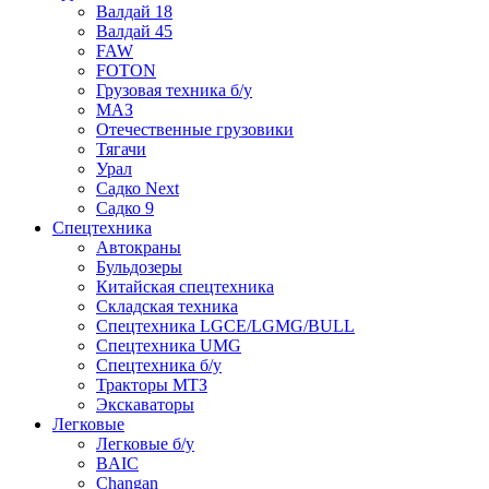
Валдай 18
Валдай 45
FAW
FOTON
Грузовая техника б/у
МАЗ
Отечественные грузовики
Тягачи
Урал
Садко Next
Садко 9
Спецтехника
Автокраны
Бульдозеры
Китайская спецтехника
Складская техника
Спецтехника LGCE/LGMG/BULL
Спецтехника UMG
Спецтехника б/у
Тракторы МТЗ
Экскаваторы
Легковые
Легковые б/у
BAIC
Changan