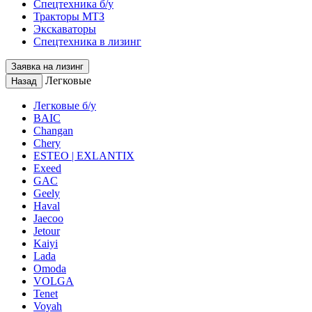
Спецтехника б/у
Тракторы МТЗ
Экскаваторы
Спецтехника в лизинг
Заявка на лизинг
Легковые
Назад
Легковые б/у
BAIC
Changan
Chery
ESTEO | EXLANTIX
Exeed
GAC
Geely
Haval
Jaecoo
Jetour
Kaiyi
Lada
Omoda
VOLGA
Tenet
Voyah