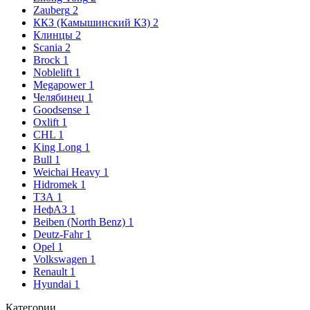
Zauberg
2
ККЗ (Камышинский КЗ)
2
Клинцы
2
Scania
2
Brock
1
Noblelift
1
Megapower
1
Челябинец
1
Goodsense
1
Oxlift
1
CHL
1
King Long
1
Bull
1
Weichai Heavy
1
Hidromek
1
ТЗА
1
НефАЗ
1
Beiben (North Benz)
1
Deutz-Fahr
1
Opel
1
Volkswagen
1
Renault
1
Hyundai
1
Категории