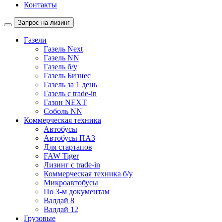
Контакты
Запрос на лизинг
Газели
Газель Next
Газель NN
Газель б/у
Газель Бизнес
Газель за 1 день
Газель с trade-in
Газон NEXT
Соболь NN
Коммерческая техника
Автобусы
Автобусы ПАЗ
Для стартапов
FAW Tiger
Лизинг с trade-in
Коммерческая техника б/у
Микроавтобусы
По 3-м документам
Валдай 8
Валдай 12
Грузовые