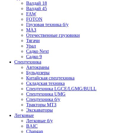
Валдай 18
Валдай 45
FAW
FOTON
Грузовая техника б/у
МАЗ
Отечественные грузовики
Тягачи
Урал
Садко Next
Садко 9
Спецтехника
Автокраны
Бульдозеры
Китайская спецтехника
Складская техника
Спецтехника LGCE/LGMG/BULL
Спецтехника UMG
Спецтехника б/у
Тракторы МТЗ
Экскаваторы
Легковые
Легковые б/у
BAIC
Changan