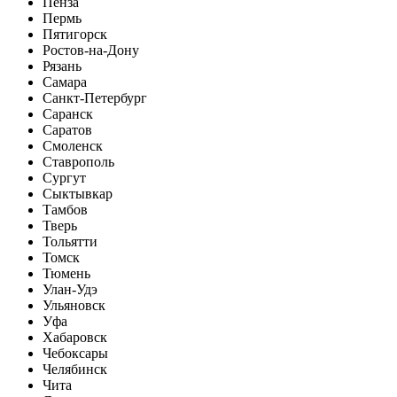
Пенза
Пермь
Пятигорск
Ростов-на-Дону
Рязань
Самара
Санкт-Петербург
Саранск
Саратов
Смоленск
Ставрополь
Сургут
Сыктывкар
Тамбов
Тверь
Тольятти
Томск
Тюмень
Улан-Удэ
Ульяновск
Уфа
Хабаровск
Чебоксары
Челябинск
Чита