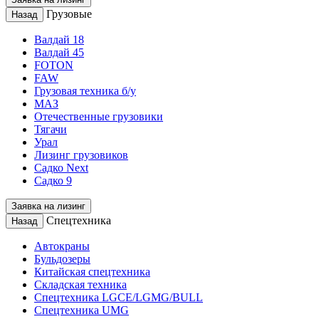
Грузовые
Назад
Валдай 18
Валдай 45
FOTON
FAW
Грузовая техника б/у
МАЗ
Отечественные грузовики
Тягачи
Урал
Лизинг грузовиков
Садко Next
Садко 9
Заявка на лизинг
Спецтехника
Назад
Автокраны
Бульдозеры
Китайская спецтехника
Складская техника
Спецтехника LGCE/LGMG/BULL
Спецтехника UMG