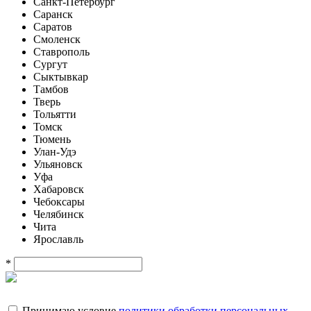
Санкт-Петербург
Саранск
Саратов
Смоленск
Ставрополь
Сургут
Сыктывкар
Тамбов
Тверь
Тольятти
Томск
Тюмень
Улан-Удэ
Ульяновск
Уфа
Хабаровск
Чебоксары
Челябинск
Чита
Ярославль
*
Принимаю условие
политики обработки персональных