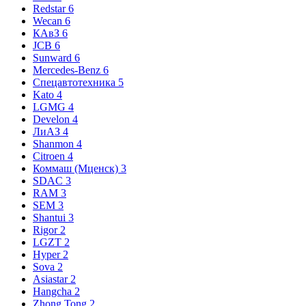
Redstar
6
Wecan
6
КАвЗ
6
JCB
6
Sunward
6
Mercedes-Benz
6
Спецавтотехника
5
Kato
4
LGMG
4
Develon
4
ЛиАЗ
4
Shanmon
4
Citroen
4
Коммаш (Мценск)
3
SDAC
3
RAM
3
SEM
3
Shantui
3
Rigor
2
LGZT
2
Hyper
2
Sova
2
Asiastar
2
Hangcha
2
Zhong Tong
2