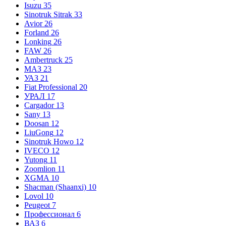
Isuzu
35
Sinotruk Sitrak
33
Avior
26
Forland
26
Lonking
26
FAW
26
Ambertruck
25
МАЗ
23
УАЗ
21
Fiat Professional
20
УРАЛ
17
Cargador
13
Sany
13
Doosan
12
LiuGong
12
Sinotruk Howo
12
IVECO
12
Yutong
11
Zoomlion
11
XGMA
10
Shacman (Shaanxi)
10
Lovol
10
Peugeot
7
Профессионал
6
ВАЗ
6