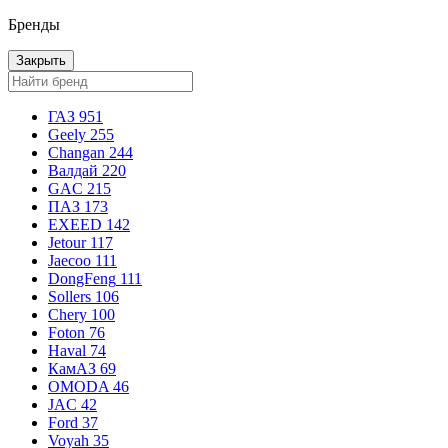
Бренды
Закрыть
ГАЗ
951
Geely
255
Changan
244
Валдай
220
GAC
215
ПАЗ
173
EXEED
142
Jetour
117
Jaecoo
111
DongFeng
111
Sollers
106
Chery
100
Foton
76
Haval
74
КамАЗ
69
OMODA
46
JAC
42
Ford
37
Voyah
35