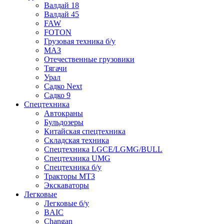
Валдай 18
Валдай 45
FAW
FOTON
Грузовая техника б/у
МАЗ
Отечественные грузовики
Тягачи
Урал
Садко Next
Садко 9
Спецтехника
Автокраны
Бульдозеры
Китайская спецтехника
Складская техника
Спецтехника LGCE/LGMG/BULL
Спецтехника UMG
Спецтехника б/у
Тракторы МТЗ
Экскаваторы
Легковые
Легковые б/у
BAIC
Changan