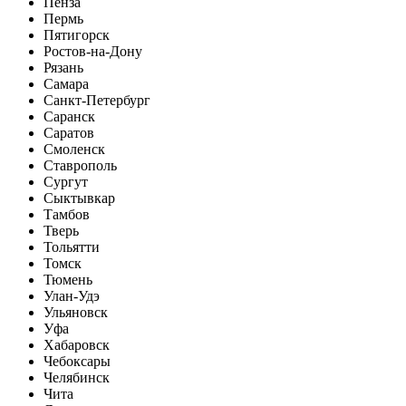
Пенза
Пермь
Пятигорск
Ростов-на-Дону
Рязань
Самара
Санкт-Петербург
Саранск
Саратов
Смоленск
Ставрополь
Сургут
Сыктывкар
Тамбов
Тверь
Тольятти
Томск
Тюмень
Улан-Удэ
Ульяновск
Уфа
Хабаровск
Чебоксары
Челябинск
Чита