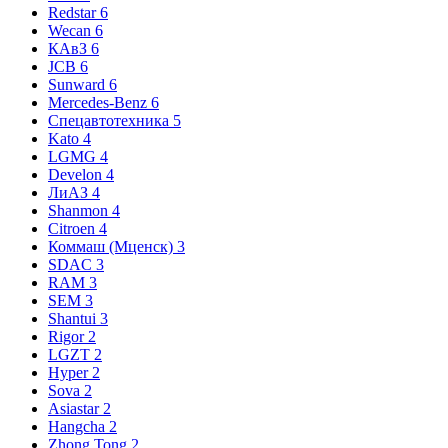
Redstar
6
Wecan
6
КАвЗ
6
JCB
6
Sunward
6
Mercedes-Benz
6
Спецавтотехника
5
Kato
4
LGMG
4
Develon
4
ЛиАЗ
4
Shanmon
4
Citroen
4
Коммаш (Мценск)
3
SDAC
3
RAM
3
SEM
3
Shantui
3
Rigor
2
LGZT
2
Hyper
2
Sova
2
Asiastar
2
Hangcha
2
Zhong Tong
2