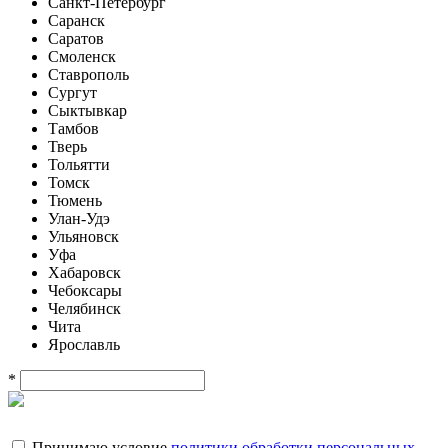
Санкт-Петербург
Саранск
Саратов
Смоленск
Ставрополь
Сургут
Сыктывкар
Тамбов
Тверь
Тольятти
Томск
Тюмень
Улан-Удэ
Ульяновск
Уфа
Хабаровск
Чебоксары
Челябинск
Чита
Ярославль
*
Принимаю условие
политики обработки персональных