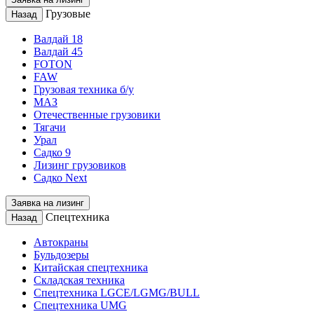
Грузовые
Назад
Валдай 18
Валдай 45
FOTON
FAW
Грузовая техника б/у
МАЗ
Отечественные грузовики
Тягачи
Урал
Садко 9
Лизинг грузовиков
Садко Next
Заявка на лизинг
Спецтехника
Назад
Автокраны
Бульдозеры
Китайская спецтехника
Складская техника
Спецтехника LGCE/LGMG/BULL
Спецтехника UMG