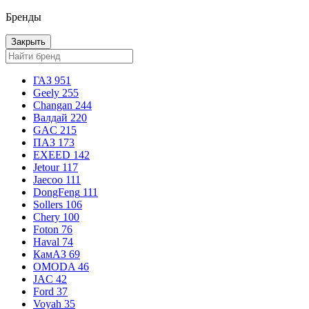
Бренды
Закрыть
ГАЗ
951
Geely
255
Changan
244
Валдай
220
GAC
215
ПАЗ
173
EXEED
142
Jetour
117
Jaecoo
111
DongFeng
111
Sollers
106
Chery
100
Foton
76
Haval
74
КамАЗ
69
OMODA
46
JAC
42
Ford
37
Voyah
35