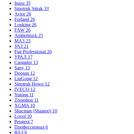
Isuzu
35
Sinotruk Sitrak
33
Avior
26
Forland
26
Lonking
26
FAW
26
Ambertruck
25
МАЗ
23
УАЗ
21
Fiat Professional
20
УРАЛ
17
Cargador
13
Sany
13
Doosan
12
LiuGong
12
Sinotruk Howo
12
IVECO
12
Yutong
11
Zoomlion
11
XGMA
10
Shacman (Shaanxi)
10
Lovol
10
Peugeot
7
Профессионал
6
ВАЗ
6