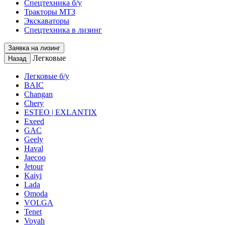
Спецтехника б/у
Тракторы МТЗ
Экскаваторы
Спецтехника в лизинг
Заявка на лизинг
Легковые
Назад
Легковые б/у
BAIC
Changan
Chery
ESTEO | EXLANTIX
Exeed
GAC
Geely
Haval
Jaecoo
Jetour
Kaiyi
Lada
Omoda
VOLGA
Tenet
Voyah