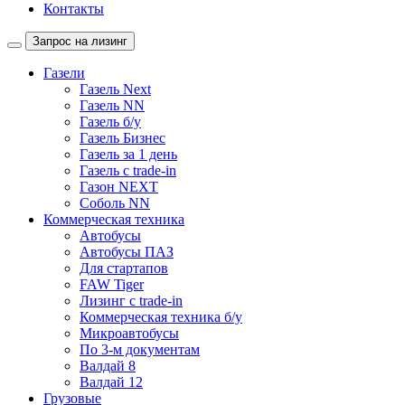
Контакты
Запрос на лизинг
Газели
Газель Next
Газель NN
Газель б/у
Газель Бизнес
Газель за 1 день
Газель с trade-in
Газон NEXT
Соболь NN
Коммерческая техника
Автобусы
Автобусы ПАЗ
Для стартапов
FAW Tiger
Лизинг с trade-in
Коммерческая техника б/у
Микроавтобусы
По 3-м документам
Валдай 8
Валдай 12
Грузовые