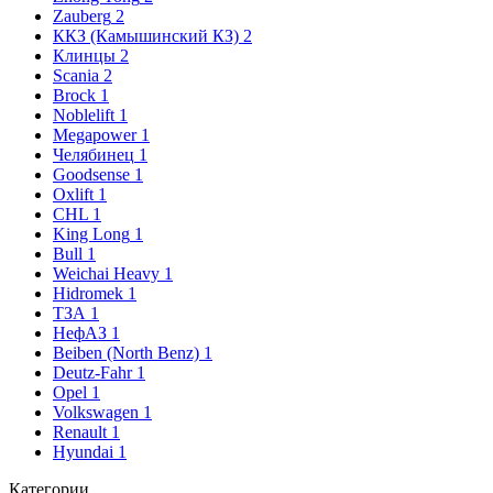
Zauberg
2
ККЗ (Камышинский КЗ)
2
Клинцы
2
Scania
2
Brock
1
Noblelift
1
Megapower
1
Челябинец
1
Goodsense
1
Oxlift
1
CHL
1
King Long
1
Bull
1
Weichai Heavy
1
Hidromek
1
ТЗА
1
НефАЗ
1
Beiben (North Benz)
1
Deutz-Fahr
1
Opel
1
Volkswagen
1
Renault
1
Hyundai
1
Категории