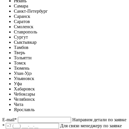
Рязань
Самара
Санкт-Петербург
Саранск
Саратов
Смоленск
Ставрополь
Сургут
Сыктывкар
Тамбов
Тверь
Тольятти
Томск
Тюмень
Улан-Удэ
Ульяновск
Уфа
Хабаровск
Чебоксары
Челябинск
Чита
Ярославль
E-mail
*
Направим детали по заявке
*
Для связи менеджеру по заявке