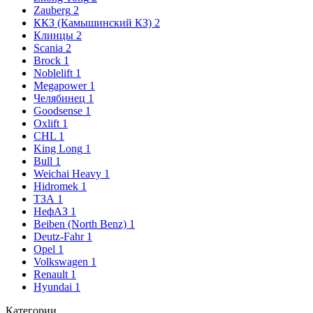
Zauberg
2
ККЗ (Камышинский КЗ)
2
Клинцы
2
Scania
2
Brock
1
Noblelift
1
Megapower
1
Челябинец
1
Goodsense
1
Oxlift
1
CHL
1
King Long
1
Bull
1
Weichai Heavy
1
Hidromek
1
ТЗА
1
НефАЗ
1
Beiben (North Benz)
1
Deutz-Fahr
1
Opel
1
Volkswagen
1
Renault
1
Hyundai
1
Категории