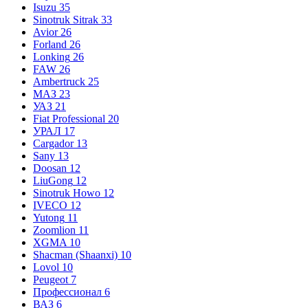
Isuzu
35
Sinotruk Sitrak
33
Avior
26
Forland
26
Lonking
26
FAW
26
Ambertruck
25
МАЗ
23
УАЗ
21
Fiat Professional
20
УРАЛ
17
Cargador
13
Sany
13
Doosan
12
LiuGong
12
Sinotruk Howo
12
IVECO
12
Yutong
11
Zoomlion
11
XGMA
10
Shacman (Shaanxi)
10
Lovol
10
Peugeot
7
Профессионал
6
ВАЗ
6