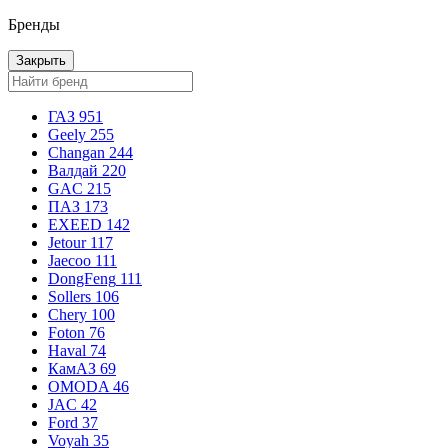
Бренды
Закрыть
ГАЗ
951
Geely
255
Changan
244
Валдай
220
GAC
215
ПАЗ
173
EXEED
142
Jetour
117
Jaecoo
111
DongFeng
111
Sollers
106
Chery
100
Foton
76
Haval
74
КамАЗ
69
OMODA
46
JAC
42
Ford
37
Voyah
35