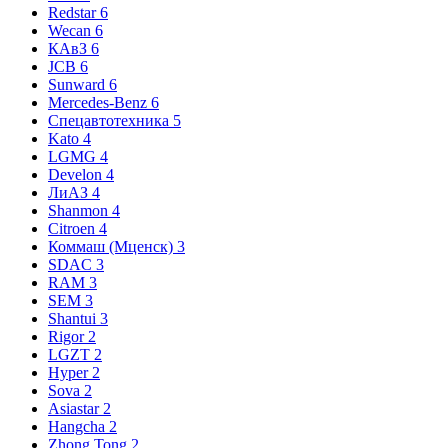
Redstar
6
Wecan
6
КАвЗ
6
JCB
6
Sunward
6
Mercedes-Benz
6
Спецавтотехника
5
Kato
4
LGMG
4
Develon
4
ЛиАЗ
4
Shanmon
4
Citroen
4
Коммаш (Мценск)
3
SDAC
3
RAM
3
SEM
3
Shantui
3
Rigor
2
LGZT
2
Hyper
2
Sova
2
Asiastar
2
Hangcha
2
Zhong Tong
2