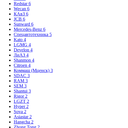
Redstar
6
Wecan
6
КАвЗ
6
JCB
6
Sunward
6
Mercedes-Benz
6
Спецавтотехника
5
Kato
4
LGMG
4
Develon
4
ЛиАЗ
4
Shanmon
4
Citroen
4
Коммаш (Мценск)
3
SDAC
3
RAM
3
SEM
3
Shantui
3
Rigor
2
LGZT
2
Hyper
2
Sova
2
Asiastar
2
Hangcha
2
Zhong Tong
2