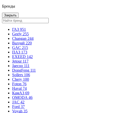
Бренды
Закрыть
ГАЗ
951
Geely
255
Changan
244
Валдай
220
GAC
215
ПАЗ
173
EXEED
142
Jetour
117
Jaecoo
111
DongFeng
111
Sollers
106
Chery
100
Foton
76
Haval
74
КамАЗ
69
OMODA
46
JAC
42
Ford
37
Voyah
35