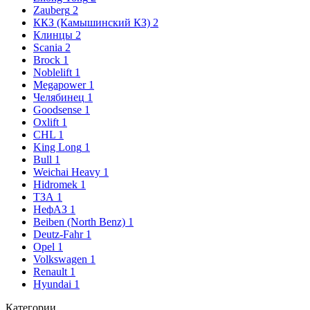
Zauberg
2
ККЗ (Камышинский КЗ)
2
Клинцы
2
Scania
2
Brock
1
Noblelift
1
Megapower
1
Челябинец
1
Goodsense
1
Oxlift
1
CHL
1
King Long
1
Bull
1
Weichai Heavy
1
Hidromek
1
ТЗА
1
НефАЗ
1
Beiben (North Benz)
1
Deutz-Fahr
1
Opel
1
Volkswagen
1
Renault
1
Hyundai
1
Категории