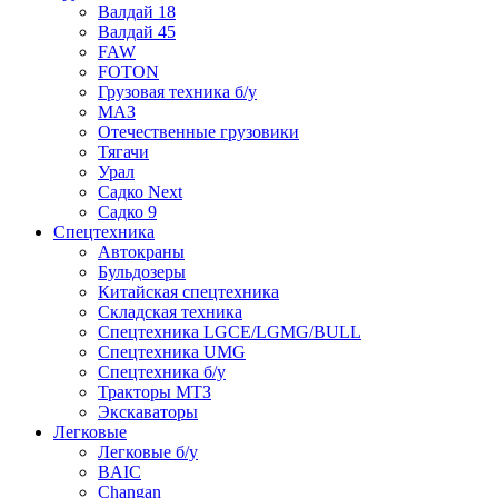
Валдай 18
Валдай 45
FAW
FOTON
Грузовая техника б/у
МАЗ
Отечественные грузовики
Тягачи
Урал
Садко Next
Садко 9
Спецтехника
Автокраны
Бульдозеры
Китайская спецтехника
Складская техника
Спецтехника LGCE/LGMG/BULL
Спецтехника UMG
Спецтехника б/у
Тракторы МТЗ
Экскаваторы
Легковые
Легковые б/у
BAIC
Changan