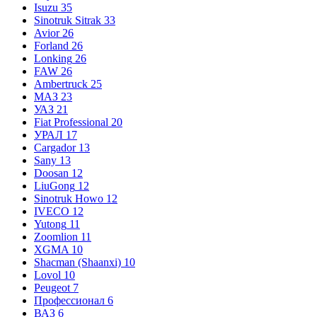
Isuzu
35
Sinotruk Sitrak
33
Avior
26
Forland
26
Lonking
26
FAW
26
Ambertruck
25
МАЗ
23
УАЗ
21
Fiat Professional
20
УРАЛ
17
Cargador
13
Sany
13
Doosan
12
LiuGong
12
Sinotruk Howo
12
IVECO
12
Yutong
11
Zoomlion
11
XGMA
10
Shacman (Shaanxi)
10
Lovol
10
Peugeot
7
Профессионал
6
ВАЗ
6