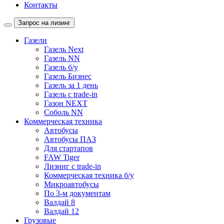
Контакты
Запрос на лизинг
Газели
Газель Next
Газель NN
Газель б/у
Газель Бизнес
Газель за 1 день
Газель с trade-in
Газон NEXT
Соболь NN
Коммерческая техника
Автобусы
Автобусы ПАЗ
Для стартапов
FAW Tiger
Лизинг с trade-in
Коммерческая техника б/у
Микроавтобусы
По 3-м документам
Валдай 8
Валдай 12
Грузовые