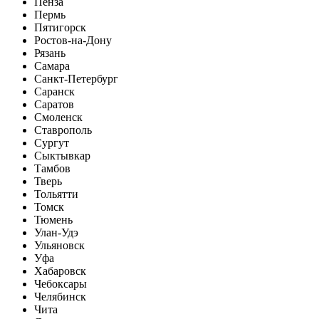
Пенза
Пермь
Пятигорск
Ростов-на-Дону
Рязань
Самара
Санкт-Петербург
Саранск
Саратов
Смоленск
Ставрополь
Сургут
Сыктывкар
Тамбов
Тверь
Тольятти
Томск
Тюмень
Улан-Удэ
Ульяновск
Уфа
Хабаровск
Чебоксары
Челябинск
Чита