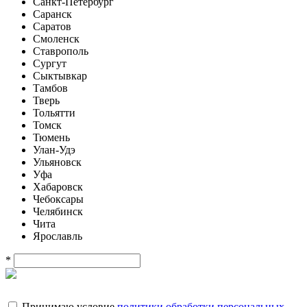
Санкт-Петербург
Саранск
Саратов
Смоленск
Ставрополь
Сургут
Сыктывкар
Тамбов
Тверь
Тольятти
Томск
Тюмень
Улан-Удэ
Ульяновск
Уфа
Хабаровск
Чебоксары
Челябинск
Чита
Ярославль
*
Принимаю условие
политики обработки персональных