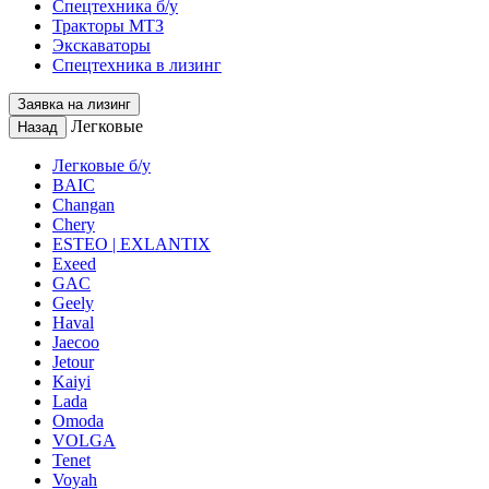
Спецтехника б/у
Тракторы МТЗ
Экскаваторы
Спецтехника в лизинг
Заявка на лизинг
Легковые
Назад
Легковые б/у
BAIC
Changan
Chery
ESTEO | EXLANTIX
Exeed
GAC
Geely
Haval
Jaecoo
Jetour
Kaiyi
Lada
Omoda
VOLGA
Tenet
Voyah