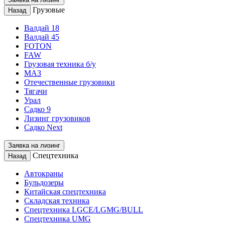
Грузовые
Назад
Валдай 18
Валдай 45
FOTON
FAW
Грузовая техника б/у
МАЗ
Отечественные грузовики
Тягачи
Урал
Садко 9
Лизинг грузовиков
Садко Next
Заявка на лизинг
Спецтехника
Назад
Автокраны
Бульдозеры
Китайская спецтехника
Складская техника
Спецтехника LGCE/LGMG/BULL
Спецтехника UMG