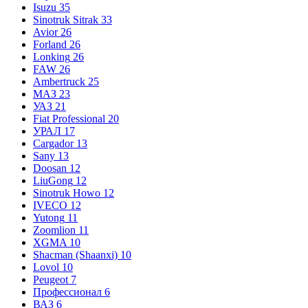
Isuzu
35
Sinotruk Sitrak
33
Avior
26
Forland
26
Lonking
26
FAW
26
Ambertruck
25
МАЗ
23
УАЗ
21
Fiat Professional
20
УРАЛ
17
Cargador
13
Sany
13
Doosan
12
LiuGong
12
Sinotruk Howo
12
IVECO
12
Yutong
11
Zoomlion
11
XGMA
10
Shacman (Shaanxi)
10
Lovol
10
Peugeot
7
Профессионал
6
ВАЗ
6