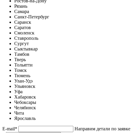
Ростов-на-Дону
Рязань
Самара
Санкт-Петербург
Саранск
Саратов
Смоленск
Ставрополь
Сургут
Сыктывкар
Тамбов
Тверь
Тольятти
Томск
Тюмень
Улан-Удэ
Ульяновск
Уфа
Хабаровск
Чебоксары
Челябинск
Чита
Ярославль
E-mail
*
Направим детали по заявке