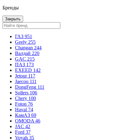
Бренды
Закрыть
ГАЗ
951
Geely
255
Changan
244
Валдай
220
GAC
215
ПАЗ
173
EXEED
142
Jetour
117
Jaecoo
111
DongFeng
111
Sollers
106
Chery
100
Foton
76
Haval
74
КамАЗ
69
OMODA
46
JAC
42
Ford
37
Voyah
35