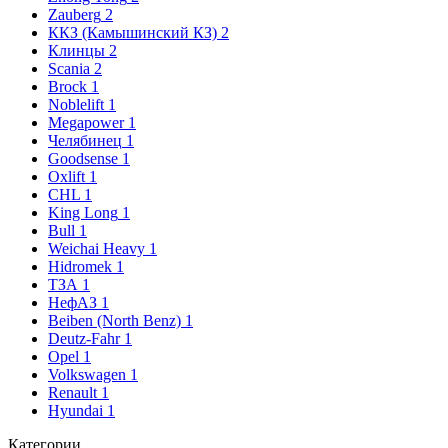
Zauberg
2
ККЗ (Камышинский КЗ)
2
Клинцы
2
Scania
2
Brock
1
Noblelift
1
Megapower
1
Челябинец
1
Goodsense
1
Oxlift
1
CHL
1
King Long
1
Bull
1
Weichai Heavy
1
Hidromek
1
ТЗА
1
НефАЗ
1
Beiben (North Benz)
1
Deutz-Fahr
1
Opel
1
Volkswagen
1
Renault
1
Hyundai
1
Категории