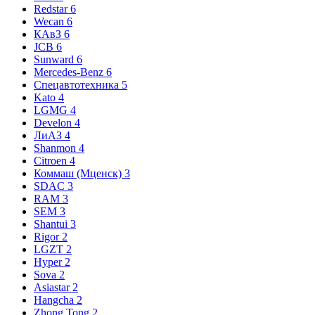
Redstar
6
Wecan
6
КАвЗ
6
JCB
6
Sunward
6
Mercedes-Benz
6
Спецавтотехника
5
Kato
4
LGMG
4
Develon
4
ЛиАЗ
4
Shanmon
4
Citroen
4
Коммаш (Мценск)
3
SDAC
3
RAM
3
SEM
3
Shantui
3
Rigor
2
LGZT
2
Hyper
2
Sova
2
Asiastar
2
Hangcha
2
Zhong Tong
2