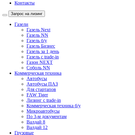
Контакты
Запрос на лизинг
Газели
Газель Next
Газель NN
Газель б/у
Газель Бизнес
Газель за 1 день
Газель с trade-in
Газон NEXT
Соболь NN
Коммерческая техника
Автобусы
Автобусы ПАЗ
Для стартапов
FAW Tiger
Лизинг с trade-in
Коммерческая техника б/у
Микроавтобусы
По 3-м документам
Валдай 8
Валдай 12
Грузовые