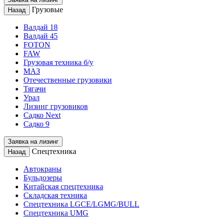
Грузовые
Назад
Валдай 18
Валдай 45
FOTON
FAW
Грузовая техника б/у
МАЗ
Отечественные грузовики
Тягачи
Урал
Лизинг грузовиков
Садко Next
Садко 9
Заявка на лизинг
Спецтехника
Назад
Автокраны
Бульдозеры
Китайская спецтехника
Складская техника
Спецтехника LGCE/LGMG/BULL
Спецтехника UMG