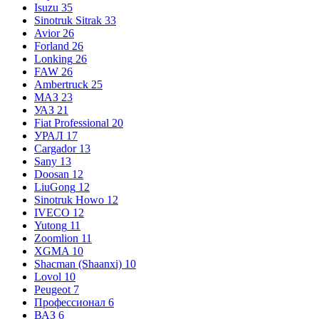
Isuzu
35
Sinotruk Sitrak
33
Avior
26
Forland
26
Lonking
26
FAW
26
Ambertruck
25
МАЗ
23
УАЗ
21
Fiat Professional
20
УРАЛ
17
Cargador
13
Sany
13
Doosan
12
LiuGong
12
Sinotruk Howo
12
IVECO
12
Yutong
11
Zoomlion
11
XGMA
10
Shacman (Shaanxi)
10
Lovol
10
Peugeot
7
Профессионал
6
ВАЗ
6