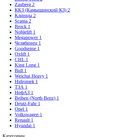
Zauberg
2
ККЗ (Камышинский КЗ)
2
Клинцы
2
Scania
2
Brock
1
Noblelift
1
Megapower
1
Челябинец
1
Goodsense
1
Oxlift
1
CHL
1
King Long
1
Bull
1
Weichai Heavy
1
Hidromek
1
ТЗА
1
НефАЗ
1
Beiben (North Benz)
1
Deutz-Fahr
1
Opel
1
Volkswagen
1
Renault
1
Hyundai
1
Категории