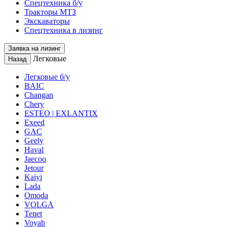
Спецтехника б/у
Тракторы МТЗ
Экскаваторы
Спецтехника в лизинг
Заявка на лизинг
Легковые
Назад
Легковые б/у
BAIC
Changan
Chery
ESTEO | EXLANTIX
Exeed
GAC
Geely
Haval
Jaecoo
Jetour
Kaiyi
Lada
Omoda
VOLGA
Tenet
Voyah