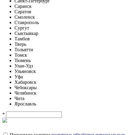
Санкт-Петербург
Саранск
Саратов
Смоленск
Ставрополь
Сургут
Сыктывкар
Тамбов
Тверь
Тольятти
Томск
Тюмень
Улан-Удэ
Ульяновск
Уфа
Хабаровск
Чебоксары
Челябинск
Чита
Ярославль
*
Принимаю условие
политики обработки персональных