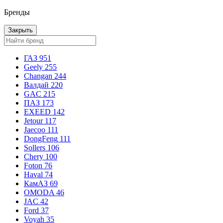
Бренды
Закрыть
ГАЗ
951
Geely
255
Changan
244
Валдай
220
GAC
215
ПАЗ
173
EXEED
142
Jetour
117
Jaecoo
111
DongFeng
111
Sollers
106
Chery
100
Foton
76
Haval
74
КамАЗ
69
OMODA
46
JAC
42
Ford
37
Voyah
35