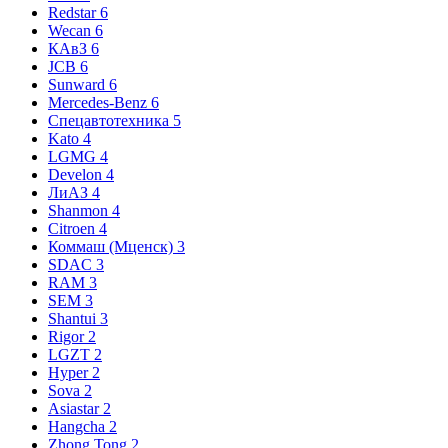
Redstar
6
Wecan
6
КАвЗ
6
JCB
6
Sunward
6
Mercedes-Benz
6
Спецавтотехника
5
Kato
4
LGMG
4
Develon
4
ЛиАЗ
4
Shanmon
4
Citroen
4
Коммаш (Мценск)
3
SDAC
3
RAM
3
SEM
3
Shantui
3
Rigor
2
LGZT
2
Hyper
2
Sova
2
Asiastar
2
Hangcha
2
Zhong Tong
2