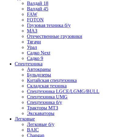
Валдай 18
Валдай 45
FAW
FOTON
Грузовая техника б/у
МАЗ
Отечественные грузовики
Тягачи
Урал
Садко Next
Садко 9
Спецтехника
Автокраны
Бульдозеры
Китайская спецтехника
Складская техника
Спецтехника LGCE/LGMG/BULL
Спецтехника UMG
Спецтехника б/у
Тракторы МТЗ
Экскаваторы
Легковые
Легковые б/у
BAIC
Changan