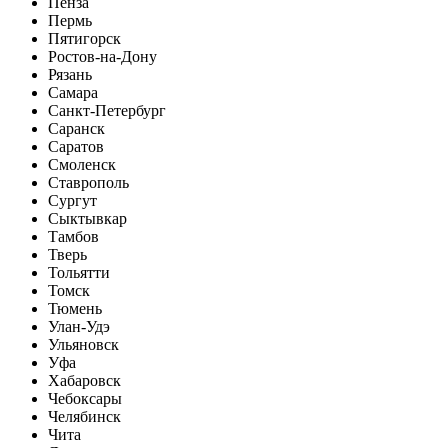
Пенза
Пермь
Пятигорск
Ростов-на-Дону
Рязань
Самара
Санкт-Петербург
Саранск
Саратов
Смоленск
Ставрополь
Сургут
Сыктывкар
Тамбов
Тверь
Тольятти
Томск
Тюмень
Улан-Удэ
Ульяновск
Уфа
Хабаровск
Чебоксары
Челябинск
Чита