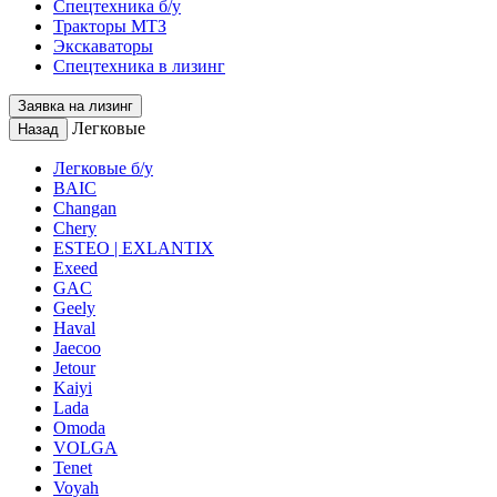
Спецтехника б/у
Тракторы МТЗ
Экскаваторы
Спецтехника в лизинг
Заявка на лизинг
Легковые
Назад
Легковые б/у
BAIC
Changan
Chery
ESTEO | EXLANTIX
Exeed
GAC
Geely
Haval
Jaecoo
Jetour
Kaiyi
Lada
Omoda
VOLGA
Tenet
Voyah