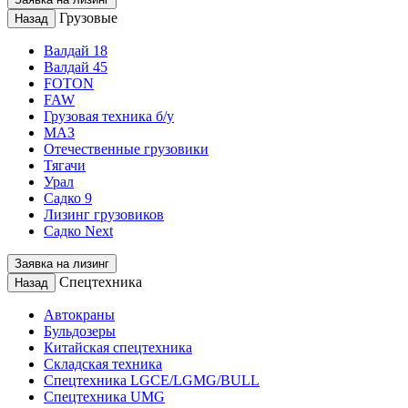
Грузовые
Назад
Валдай 18
Валдай 45
FOTON
FAW
Грузовая техника б/у
МАЗ
Отечественные грузовики
Тягачи
Урал
Садко 9
Лизинг грузовиков
Садко Next
Заявка на лизинг
Спецтехника
Назад
Автокраны
Бульдозеры
Китайская спецтехника
Складская техника
Спецтехника LGCE/LGMG/BULL
Спецтехника UMG