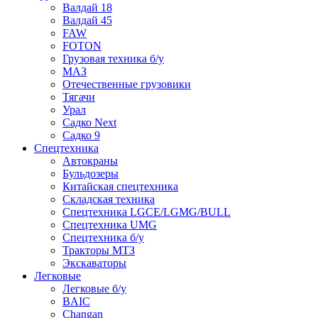
Валдай 18
Валдай 45
FAW
FOTON
Грузовая техника б/у
МАЗ
Отечественные грузовики
Тягачи
Урал
Садко Next
Садко 9
Спецтехника
Автокраны
Бульдозеры
Китайская спецтехника
Складская техника
Спецтехника LGCE/LGMG/BULL
Спецтехника UMG
Спецтехника б/у
Тракторы МТЗ
Экскаваторы
Легковые
Легковые б/у
BAIC
Changan