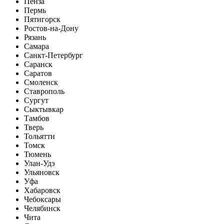
Пенза
Пермь
Пятигорск
Ростов-на-Дону
Рязань
Самара
Санкт-Петербург
Саранск
Саратов
Смоленск
Ставрополь
Сургут
Сыктывкар
Тамбов
Тверь
Тольятти
Томск
Тюмень
Улан-Удэ
Ульяновск
Уфа
Хабаровск
Чебоксары
Челябинск
Чита