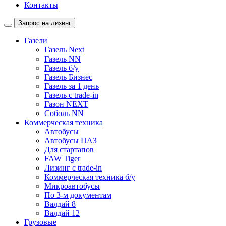
Контакты
Запрос на лизинг
Газели
Газель Next
Газель NN
Газель б/у
Газель Бизнес
Газель за 1 день
Газель с trade-in
Газон NEXT
Соболь NN
Коммерческая техника
Автобусы
Автобусы ПАЗ
Для стартапов
FAW Tiger
Лизинг с trade-in
Коммерческая техника б/у
Микроавтобусы
По 3-м документам
Валдай 8
Валдай 12
Грузовые