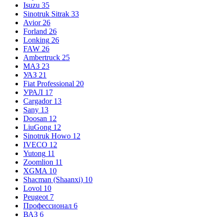
Isuzu
35
Sinotruk Sitrak
33
Avior
26
Forland
26
Lonking
26
FAW
26
Ambertruck
25
МАЗ
23
УАЗ
21
Fiat Professional
20
УРАЛ
17
Cargador
13
Sany
13
Doosan
12
LiuGong
12
Sinotruk Howo
12
IVECO
12
Yutong
11
Zoomlion
11
XGMA
10
Shacman (Shaanxi)
10
Lovol
10
Peugeot
7
Профессионал
6
ВАЗ
6