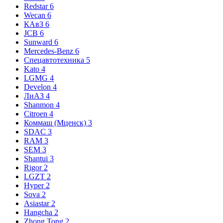
Redstar
6
Wecan
6
КАвЗ
6
JCB
6
Sunward
6
Mercedes-Benz
6
Спецавтотехника
5
Kato
4
LGMG
4
Develon
4
ЛиАЗ
4
Shanmon
4
Citroen
4
Коммаш (Мценск)
3
SDAC
3
RAM
3
SEM
3
Shantui
3
Rigor
2
LGZT
2
Hyper
2
Sova
2
Asiastar
2
Hangcha
2
Zhong Tong
2