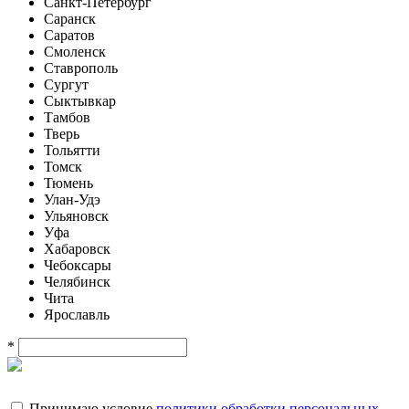
Санкт-Петербург
Саранск
Саратов
Смоленск
Ставрополь
Сургут
Сыктывкар
Тамбов
Тверь
Тольятти
Томск
Тюмень
Улан-Удэ
Ульяновск
Уфа
Хабаровск
Чебоксары
Челябинск
Чита
Ярославль
*
Принимаю условие
политики обработки персональных