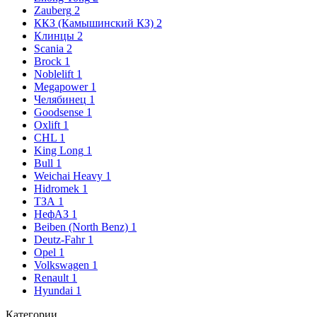
Zauberg
2
ККЗ (Камышинский КЗ)
2
Клинцы
2
Scania
2
Brock
1
Noblelift
1
Megapower
1
Челябинец
1
Goodsense
1
Oxlift
1
CHL
1
King Long
1
Bull
1
Weichai Heavy
1
Hidromek
1
ТЗА
1
НефАЗ
1
Beiben (North Benz)
1
Deutz-Fahr
1
Opel
1
Volkswagen
1
Renault
1
Hyundai
1
Категории