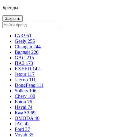
Бренды
Закрыть
ГАЗ
951
Geely
255
Changan
244
Валдай
220
GAC
215
ПАЗ
173
EXEED
142
Jetour
117
Jaecoo
111
DongFeng
111
Sollers
106
Chery
100
Foton
76
Haval
74
КамАЗ
69
OMODA
46
JAC
42
Ford
37
Voyah
35