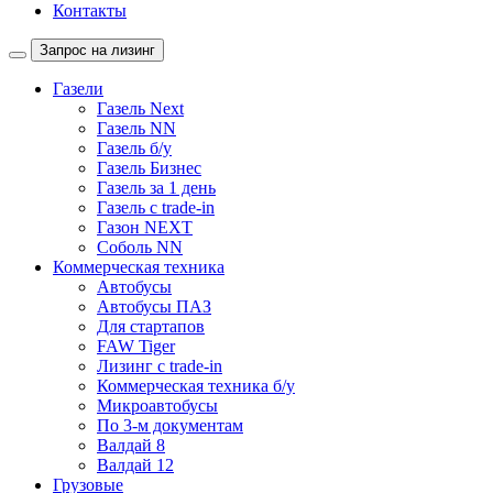
Контакты
Запрос на лизинг
Газели
Газель Next
Газель NN
Газель б/у
Газель Бизнес
Газель за 1 день
Газель с trade-in
Газон NEXT
Соболь NN
Коммерческая техника
Автобусы
Автобусы ПАЗ
Для стартапов
FAW Tiger
Лизинг с trade-in
Коммерческая техника б/у
Микроавтобусы
По 3-м документам
Валдай 8
Валдай 12
Грузовые