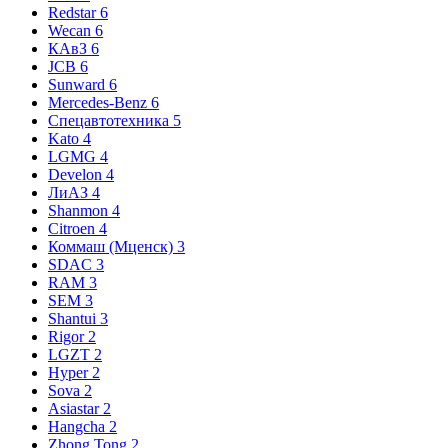
Redstar
6
Wecan
6
КАвЗ
6
JCB
6
Sunward
6
Mercedes-Benz
6
Спецавтотехника
5
Kato
4
LGMG
4
Develon
4
ЛиАЗ
4
Shanmon
4
Citroen
4
Коммаш (Мценск)
3
SDAC
3
RAM
3
SEM
3
Shantui
3
Rigor
2
LGZT
2
Hyper
2
Sova
2
Asiastar
2
Hangcha
2
Zhong Tong
2