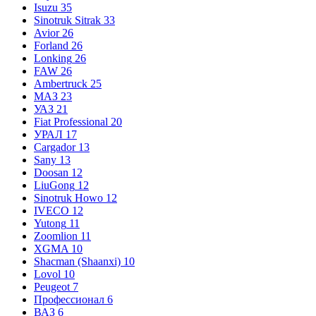
Isuzu
35
Sinotruk Sitrak
33
Avior
26
Forland
26
Lonking
26
FAW
26
Ambertruck
25
МАЗ
23
УАЗ
21
Fiat Professional
20
УРАЛ
17
Cargador
13
Sany
13
Doosan
12
LiuGong
12
Sinotruk Howo
12
IVECO
12
Yutong
11
Zoomlion
11
XGMA
10
Shacman (Shaanxi)
10
Lovol
10
Peugeot
7
Профессионал
6
ВАЗ
6