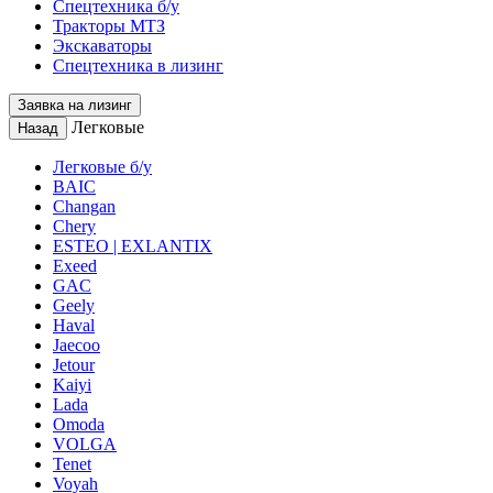
Спецтехника б/у
Тракторы МТЗ
Экскаваторы
Спецтехника в лизинг
Заявка на лизинг
Легковые
Назад
Легковые б/у
BAIC
Changan
Chery
ESTEO | EXLANTIX
Exeed
GAC
Geely
Haval
Jaecoo
Jetour
Kaiyi
Lada
Omoda
VOLGA
Tenet
Voyah