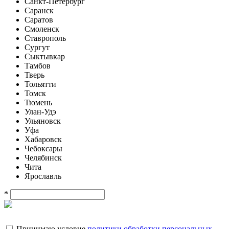
Санкт-Петербург
Саранск
Саратов
Смоленск
Ставрополь
Сургут
Сыктывкар
Тамбов
Тверь
Тольятти
Томск
Тюмень
Улан-Удэ
Ульяновск
Уфа
Хабаровск
Чебоксары
Челябинск
Чита
Ярославль
*
Принимаю условие
политики обработки персональных