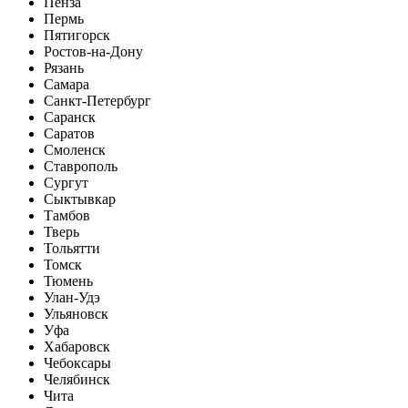
Пенза
Пермь
Пятигорск
Ростов-на-Дону
Рязань
Самара
Санкт-Петербург
Саранск
Саратов
Смоленск
Ставрополь
Сургут
Сыктывкар
Тамбов
Тверь
Тольятти
Томск
Тюмень
Улан-Удэ
Ульяновск
Уфа
Хабаровск
Чебоксары
Челябинск
Чита