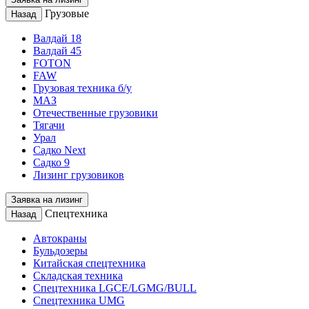
Грузовые
Назад
Валдай 18
Валдай 45
FOTON
FAW
Грузовая техника б/у
МАЗ
Отечественные грузовики
Тягачи
Урал
Садко Next
Садко 9
Лизинг грузовиков
Заявка на лизинг
Спецтехника
Назад
Автокраны
Бульдозеры
Китайская спецтехника
Складская техника
Спецтехника LGCE/LGMG/BULL
Спецтехника UMG