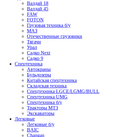
Валдай 18
Валдай 45
FAW
FOTON
Грузовая техника б/у
МАЗ
Отечественные грузовики
Тягачи
Урал
Садко Next
Садко 9
Спецтехника
Автокраны
Бульдозеры
Китайская спецтехника
Складская техника
Спецтехника LGCE/LGMG/BULL
Спецтехника UMG
Спецтехника б/у
Тракторы МТЗ
Экскаваторы
Легковые
Легковые б/у
BAIC
Changan