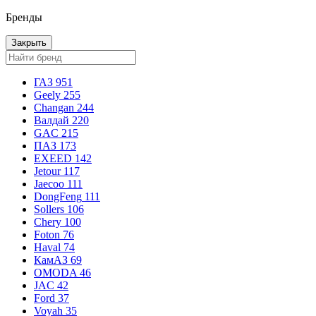
Бренды
Закрыть
ГАЗ
951
Geely
255
Changan
244
Валдай
220
GAC
215
ПАЗ
173
EXEED
142
Jetour
117
Jaecoo
111
DongFeng
111
Sollers
106
Chery
100
Foton
76
Haval
74
КамАЗ
69
OMODA
46
JAC
42
Ford
37
Voyah
35