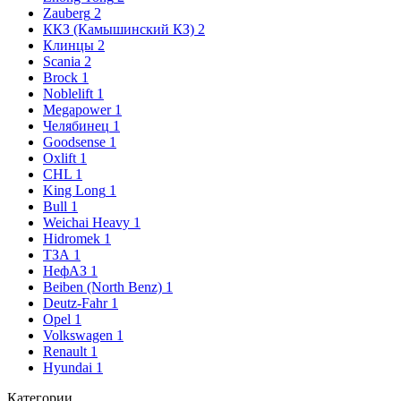
Zauberg
2
ККЗ (Камышинский КЗ)
2
Клинцы
2
Scania
2
Brock
1
Noblelift
1
Megapower
1
Челябинец
1
Goodsense
1
Oxlift
1
CHL
1
King Long
1
Bull
1
Weichai Heavy
1
Hidromek
1
ТЗА
1
НефАЗ
1
Beiben (North Benz)
1
Deutz-Fahr
1
Opel
1
Volkswagen
1
Renault
1
Hyundai
1
Категории