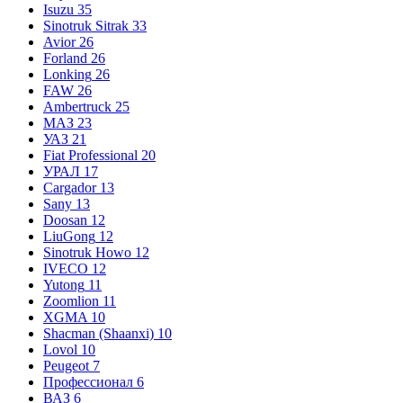
Isuzu
35
Sinotruk Sitrak
33
Avior
26
Forland
26
Lonking
26
FAW
26
Ambertruck
25
МАЗ
23
УАЗ
21
Fiat Professional
20
УРАЛ
17
Cargador
13
Sany
13
Doosan
12
LiuGong
12
Sinotruk Howo
12
IVECO
12
Yutong
11
Zoomlion
11
XGMA
10
Shacman (Shaanxi)
10
Lovol
10
Peugeot
7
Профессионал
6
ВАЗ
6