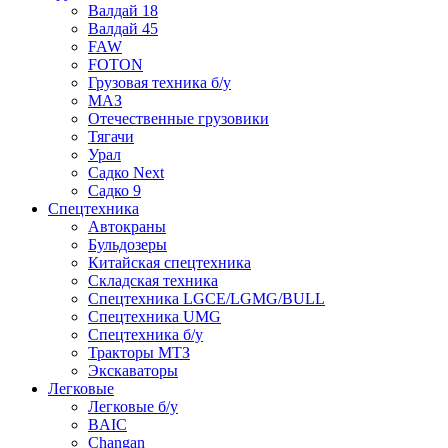
Валдай 18
Валдай 45
FAW
FOTON
Грузовая техника б/у
МАЗ
Отечественные грузовики
Тягачи
Урал
Садко Next
Садко 9
Спецтехника
Автокраны
Бульдозеры
Китайская спецтехника
Складская техника
Спецтехника LGCE/LGMG/BULL
Спецтехника UMG
Спецтехника б/у
Тракторы МТЗ
Экскаваторы
Легковые
Легковые б/у
BAIC
Changan