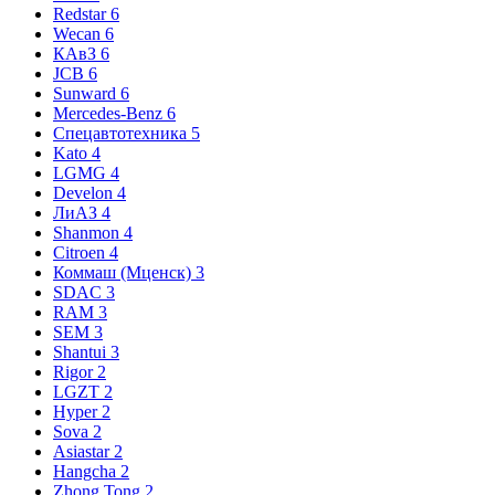
Redstar
6
Wecan
6
КАвЗ
6
JCB
6
Sunward
6
Mercedes-Benz
6
Спецавтотехника
5
Kato
4
LGMG
4
Develon
4
ЛиАЗ
4
Shanmon
4
Citroen
4
Коммаш (Мценск)
3
SDAC
3
RAM
3
SEM
3
Shantui
3
Rigor
2
LGZT
2
Hyper
2
Sova
2
Asiastar
2
Hangcha
2
Zhong Tong
2