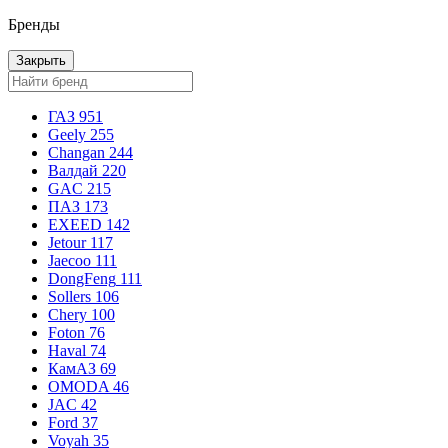
Бренды
Закрыть
ГАЗ
951
Geely
255
Changan
244
Валдай
220
GAC
215
ПАЗ
173
EXEED
142
Jetour
117
Jaecoo
111
DongFeng
111
Sollers
106
Chery
100
Foton
76
Haval
74
КамАЗ
69
OMODA
46
JAC
42
Ford
37
Voyah
35