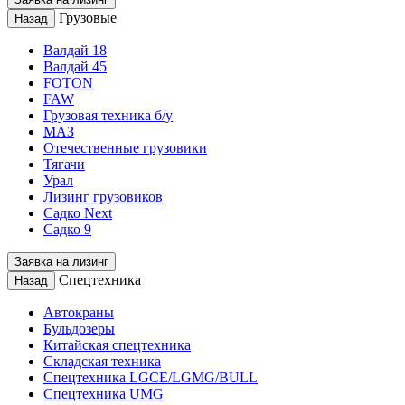
Грузовые
Назад
Валдай 18
Валдай 45
FOTON
FAW
Грузовая техника б/у
МАЗ
Отечественные грузовики
Тягачи
Урал
Лизинг грузовиков
Садко Next
Садко 9
Заявка на лизинг
Спецтехника
Назад
Автокраны
Бульдозеры
Китайская спецтехника
Складская техника
Спецтехника LGCE/LGMG/BULL
Спецтехника UMG