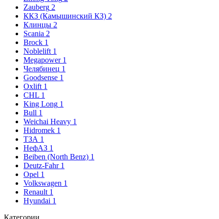
Zauberg
2
ККЗ (Камышинский КЗ)
2
Клинцы
2
Scania
2
Brock
1
Noblelift
1
Megapower
1
Челябинец
1
Goodsense
1
Oxlift
1
CHL
1
King Long
1
Bull
1
Weichai Heavy
1
Hidromek
1
ТЗА
1
НефАЗ
1
Beiben (North Benz)
1
Deutz-Fahr
1
Opel
1
Volkswagen
1
Renault
1
Hyundai
1
Категории