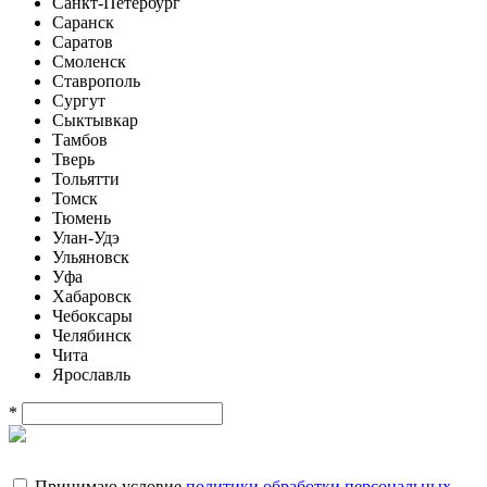
Санкт-Петербург
Саранск
Саратов
Смоленск
Ставрополь
Сургут
Сыктывкар
Тамбов
Тверь
Тольятти
Томск
Тюмень
Улан-Удэ
Ульяновск
Уфа
Хабаровск
Чебоксары
Челябинск
Чита
Ярославль
*
Принимаю условие
политики обработки персональных