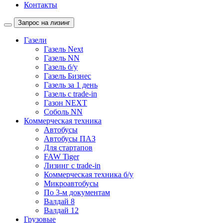
Контакты
Запрос на лизинг
Газели
Газель Next
Газель NN
Газель б/у
Газель Бизнес
Газель за 1 день
Газель с trade-in
Газон NEXT
Соболь NN
Коммерческая техника
Автобусы
Автобусы ПАЗ
Для стартапов
FAW Tiger
Лизинг с trade-in
Коммерческая техника б/у
Микроавтобусы
По 3-м документам
Валдай 8
Валдай 12
Грузовые