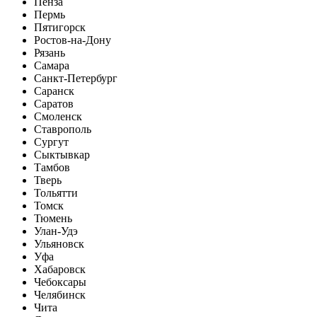
Пенза
Пермь
Пятигорск
Ростов-на-Дону
Рязань
Самара
Санкт-Петербург
Саранск
Саратов
Смоленск
Ставрополь
Сургут
Сыктывкар
Тамбов
Тверь
Тольятти
Томск
Тюмень
Улан-Удэ
Ульяновск
Уфа
Хабаровск
Чебоксары
Челябинск
Чита