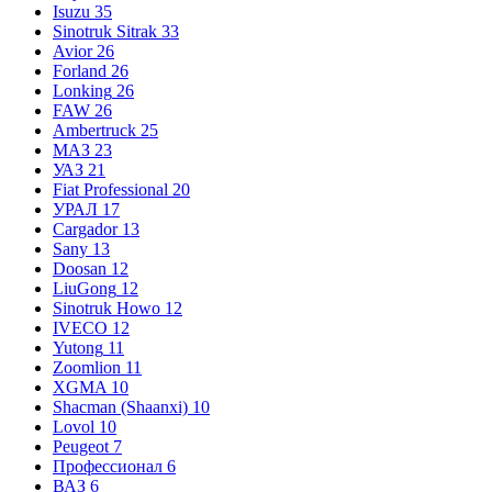
Isuzu
35
Sinotruk Sitrak
33
Avior
26
Forland
26
Lonking
26
FAW
26
Ambertruck
25
МАЗ
23
УАЗ
21
Fiat Professional
20
УРАЛ
17
Cargador
13
Sany
13
Doosan
12
LiuGong
12
Sinotruk Howo
12
IVECO
12
Yutong
11
Zoomlion
11
XGMA
10
Shacman (Shaanxi)
10
Lovol
10
Peugeot
7
Профессионал
6
ВАЗ
6