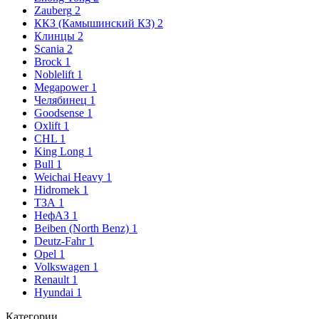
Zauberg
2
ККЗ (Камышинский КЗ)
2
Клинцы
2
Scania
2
Brock
1
Noblelift
1
Megapower
1
Челябинец
1
Goodsense
1
Oxlift
1
CHL
1
King Long
1
Bull
1
Weichai Heavy
1
Hidromek
1
ТЗА
1
НефАЗ
1
Beiben (North Benz)
1
Deutz-Fahr
1
Opel
1
Volkswagen
1
Renault
1
Hyundai
1
Категории