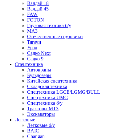
Валдай 18
Валдай 45
FAW
FOTON
Грузовая техника б/у
МАЗ
Отечественные грузовики
Тягачи
Урал
Садко Next
Садко 9
Спецтехника
Автокраны
Бульдозеры
Китайская спецтехника
Складская техника
Спецтехника LGCE/LGMG/BULL
Спецтехника UMG
Спецтехника б/у
Тракторы МТЗ
Экскаваторы
Легковые
Легковые б/у
BAIC
Changan