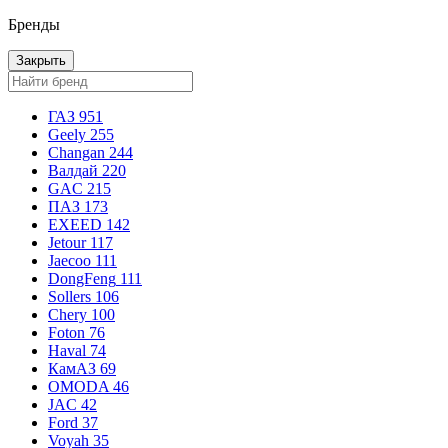
Бренды
Закрыть
ГАЗ
951
Geely
255
Changan
244
Валдай
220
GAC
215
ПАЗ
173
EXEED
142
Jetour
117
Jaecoo
111
DongFeng
111
Sollers
106
Chery
100
Foton
76
Haval
74
КамАЗ
69
OMODA
46
JAC
42
Ford
37
Voyah
35