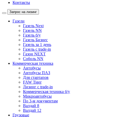
Контакты
Запрос на лизинг
Газели
Газель Next
Газель NN
Газель б/у
Газель Бизнес
Газель за 1 день
Газель с trade-in
Газон NEXT
Соболь NN
Коммерческая техника
Автобусы
Автобусы ПАЗ
Для стартапов
FAW Tiger
Лизинг с trade-in
Коммерческая техника б/у
Микроавтобусы
По 3-м документам
Валдай 8
Валдай 12
Грузовые