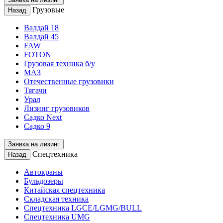
Грузовые
Назад
Валдай 18
Валдай 45
FAW
FOTON
Грузовая техника б/у
МАЗ
Отечественные грузовики
Тягачи
Урал
Лизинг грузовиков
Садко Next
Садко 9
Заявка на лизинг
Спецтехника
Назад
Автокраны
Бульдозеры
Китайская спецтехника
Складская техника
Спецтехника LGCE/LGMG/BULL
Спецтехника UMG