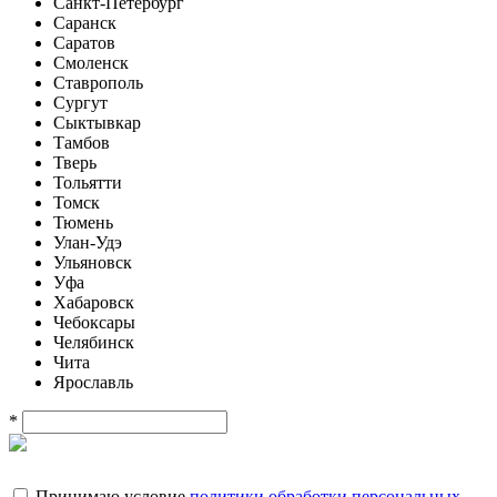
Санкт-Петербург
Саранск
Саратов
Смоленск
Ставрополь
Сургут
Сыктывкар
Тамбов
Тверь
Тольятти
Томск
Тюмень
Улан-Удэ
Ульяновск
Уфа
Хабаровск
Чебоксары
Челябинск
Чита
Ярославль
*
Принимаю условие
политики обработки персональных