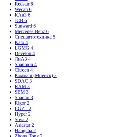
Redstar
6
Wecan
6
КАвЗ
6
JCB
6
Sunward
6
Mercedes-Benz
6
Спецавтотехника
5
Kato
4
LGMG
4
Develon
4
ЛиАЗ
4
Shanmon
4
Citroen
4
Коммаш (Мценск)
3
SDAC
3
RAM
3
SEM
3
Shantui
3
Rigor
2
LGZT
2
Hyper
2
Sova
2
Asiastar
2
Hangcha
2
Zhong Tong
2