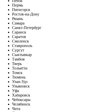
Пенза
Пермь
Пятигорск
Ростов-на-Дону
Рязань
Самара
Санкт-Петербург
Саранск
Саратов
Смоленск
Ставрополь
Сургут
Сыктывкар
Тамбов
Тверь
Тольятти
Томск
Тюмень
Улан-Удэ
Ульяновск
Уфа
Хабаровск
Чебоксары
Челябинск
Чита