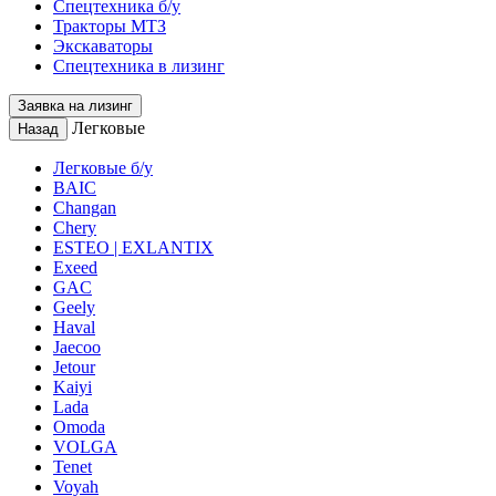
Спецтехника б/у
Тракторы МТЗ
Экскаваторы
Спецтехника в лизинг
Заявка на лизинг
Легковые
Назад
Легковые б/у
BAIC
Changan
Chery
ESTEO | EXLANTIX
Exeed
GAC
Geely
Haval
Jaecoo
Jetour
Kaiyi
Lada
Omoda
VOLGA
Tenet
Voyah