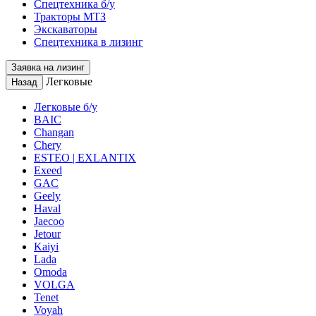
Спецтехника б/у
Тракторы МТЗ
Экскаваторы
Спецтехника в лизинг
Заявка на лизинг
Легковые
Назад
Легковые б/у
BAIC
Changan
Chery
ESTEO | EXLANTIX
Exeed
GAC
Geely
Haval
Jaecoo
Jetour
Kaiyi
Lada
Omoda
VOLGA
Tenet
Voyah