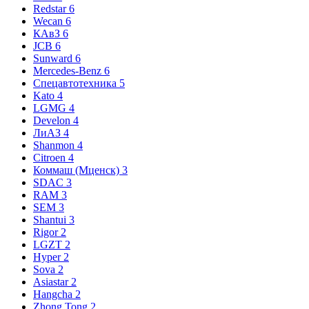
Redstar
6
Wecan
6
КАвЗ
6
JCB
6
Sunward
6
Mercedes-Benz
6
Спецавтотехника
5
Kato
4
LGMG
4
Develon
4
ЛиАЗ
4
Shanmon
4
Citroen
4
Коммаш (Мценск)
3
SDAC
3
RAM
3
SEM
3
Shantui
3
Rigor
2
LGZT
2
Hyper
2
Sova
2
Asiastar
2
Hangcha
2
Zhong Tong
2