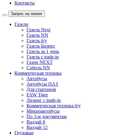
Контакты
Запрос на лизинг
Газели
Газель Next
Газель NN
Газель б/у
Газель Бизнес
Газель за 1 день
Газель с trade-in
Газон NEXT
Соболь NN
Коммерческая техника
Автобусы
Автобусы ПАЗ
Для стартапов
FAW Tiger
Лизинг с trade-in
Коммерческая техника б/у
Микроавтобусы
По 3-м документам
Валдай 8
Валдай 12
Грузовые