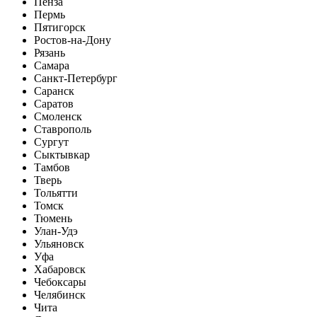
Пенза
Пермь
Пятигорск
Ростов-на-Дону
Рязань
Самара
Санкт-Петербург
Саранск
Саратов
Смоленск
Ставрополь
Сургут
Сыктывкар
Тамбов
Тверь
Тольятти
Томск
Тюмень
Улан-Удэ
Ульяновск
Уфа
Хабаровск
Чебоксары
Челябинск
Чита