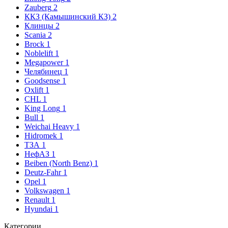
Zauberg
2
ККЗ (Камышинский КЗ)
2
Клинцы
2
Scania
2
Brock
1
Noblelift
1
Megapower
1
Челябинец
1
Goodsense
1
Oxlift
1
CHL
1
King Long
1
Bull
1
Weichai Heavy
1
Hidromek
1
ТЗА
1
НефАЗ
1
Beiben (North Benz)
1
Deutz-Fahr
1
Opel
1
Volkswagen
1
Renault
1
Hyundai
1
Категории