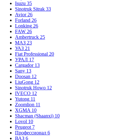
Isuzu
35
Sinotruk Sitrak
33
Avior
26
Forland
26
Lonking
26
FAW
26
Ambertruck
25
МАЗ
23
УАЗ
21
Fiat Professional
20
УРАЛ
17
Cargador
13
Sany
13
Doosan
12
LiuGong
12
Sinotruk Howo
12
IVECO
12
Yutong
11
Zoomlion
11
XGMA
10
Shacman (Shaanxi)
10
Lovol
10
Peugeot
7
Профессионал
6
ВАЗ
6