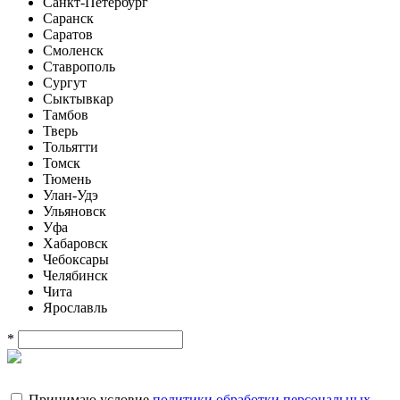
Санкт-Петербург
Саранск
Саратов
Смоленск
Ставрополь
Сургут
Сыктывкар
Тамбов
Тверь
Тольятти
Томск
Тюмень
Улан-Удэ
Ульяновск
Уфа
Хабаровск
Чебоксары
Челябинск
Чита
Ярославль
*
Принимаю условие
политики обработки персональных