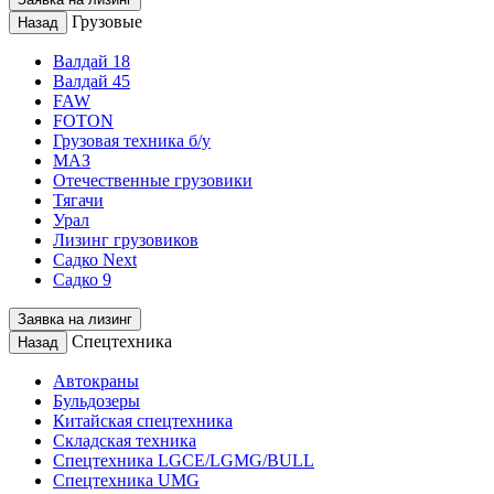
Грузовые
Назад
Валдай 18
Валдай 45
FAW
FOTON
Грузовая техника б/у
МАЗ
Отечественные грузовики
Тягачи
Урал
Лизинг грузовиков
Садко Next
Садко 9
Заявка на лизинг
Спецтехника
Назад
Автокраны
Бульдозеры
Китайская спецтехника
Складская техника
Спецтехника LGCE/LGMG/BULL
Спецтехника UMG