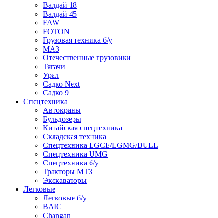
Валдай 18
Валдай 45
FAW
FOTON
Грузовая техника б/у
МАЗ
Отечественные грузовики
Тягачи
Урал
Садко Next
Садко 9
Спецтехника
Автокраны
Бульдозеры
Китайская спецтехника
Складская техника
Спецтехника LGCE/LGMG/BULL
Спецтехника UMG
Спецтехника б/у
Тракторы МТЗ
Экскаваторы
Легковые
Легковые б/у
BAIC
Changan