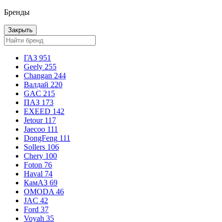
Бренды
Закрыть
ГАЗ
951
Geely
255
Changan
244
Валдай
220
GAC
215
ПАЗ
173
EXEED
142
Jetour
117
Jaecoo
111
DongFeng
111
Sollers
106
Chery
100
Foton
76
Haval
74
КамАЗ
69
OMODA
46
JAC
42
Ford
37
Voyah
35