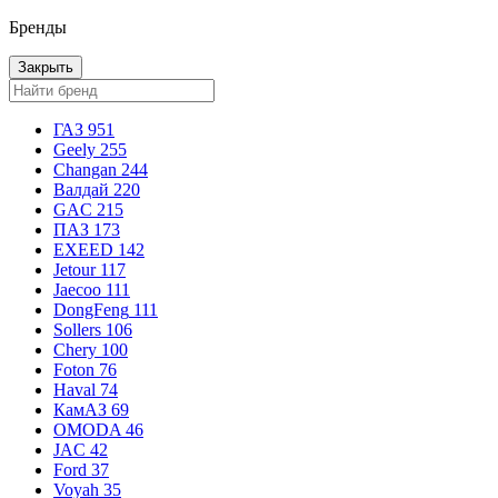
Бренды
Закрыть
ГАЗ
951
Geely
255
Changan
244
Валдай
220
GAC
215
ПАЗ
173
EXEED
142
Jetour
117
Jaecoo
111
DongFeng
111
Sollers
106
Chery
100
Foton
76
Haval
74
КамАЗ
69
OMODA
46
JAC
42
Ford
37
Voyah
35