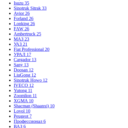
Isuzu
35
Sinotruk Sitrak
33
Avior
26
Forland
26
Lonking
26
FAW
26
Ambertruck
25
МАЗ
23
УАЗ
21
Fiat Professional
20
УРАЛ
17
Cargador
13
Sany
13
Doosan
12
LiuGong
12
Sinotruk Howo
12
IVECO
12
Yutong
11
Zoomlion
11
XGMA
10
Shacman (Shaanxi)
10
Lovol
10
Peugeot
7
Профессионал
6
ВАЗ
6