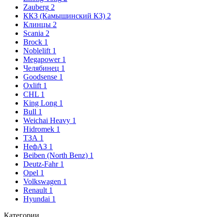
Zauberg
2
ККЗ (Камышинский КЗ)
2
Клинцы
2
Scania
2
Brock
1
Noblelift
1
Megapower
1
Челябинец
1
Goodsense
1
Oxlift
1
CHL
1
King Long
1
Bull
1
Weichai Heavy
1
Hidromek
1
ТЗА
1
НефАЗ
1
Beiben (North Benz)
1
Deutz-Fahr
1
Opel
1
Volkswagen
1
Renault
1
Hyundai
1
Категории