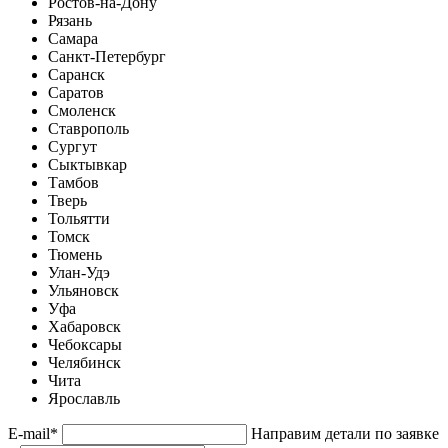
Ростов-на-Дону
Рязань
Самара
Санкт-Петербург
Саранск
Саратов
Смоленск
Ставрополь
Сургут
Сыктывкар
Тамбов
Тверь
Тольятти
Томск
Тюмень
Улан-Удэ
Ульяновск
Уфа
Хабаровск
Чебоксары
Челябинск
Чита
Ярославль
E-mail
*
Направим детали по заявке