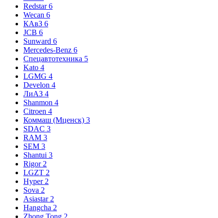
Redstar
6
Wecan
6
КАвЗ
6
JCB
6
Sunward
6
Mercedes-Benz
6
Спецавтотехника
5
Kato
4
LGMG
4
Develon
4
ЛиАЗ
4
Shanmon
4
Citroen
4
Коммаш (Мценск)
3
SDAC
3
RAM
3
SEM
3
Shantui
3
Rigor
2
LGZT
2
Hyper
2
Sova
2
Asiastar
2
Hangcha
2
Zhong Tong
2