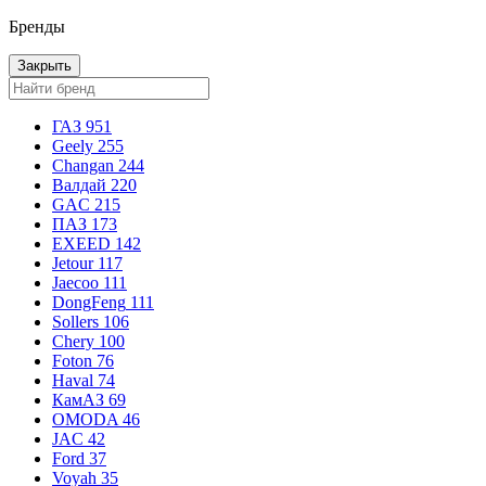
Бренды
Закрыть
ГАЗ
951
Geely
255
Changan
244
Валдай
220
GAC
215
ПАЗ
173
EXEED
142
Jetour
117
Jaecoo
111
DongFeng
111
Sollers
106
Chery
100
Foton
76
Haval
74
КамАЗ
69
OMODA
46
JAC
42
Ford
37
Voyah
35