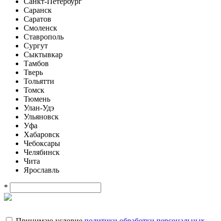
Санкт-Петербург
Саранск
Саратов
Смоленск
Ставрополь
Сургут
Сыктывкар
Тамбов
Тверь
Тольятти
Томск
Тюмень
Улан-Удэ
Ульяновск
Уфа
Хабаровск
Чебоксары
Челябинск
Чита
Ярославль
*
Принимаю условие
политики обработки персональных