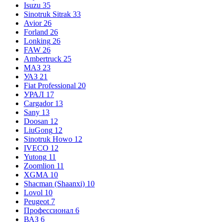
Isuzu
35
Sinotruk Sitrak
33
Avior
26
Forland
26
Lonking
26
FAW
26
Ambertruck
25
МАЗ
23
УАЗ
21
Fiat Professional
20
УРАЛ
17
Cargador
13
Sany
13
Doosan
12
LiuGong
12
Sinotruk Howo
12
IVECO
12
Yutong
11
Zoomlion
11
XGMA
10
Shacman (Shaanxi)
10
Lovol
10
Peugeot
7
Профессионал
6
ВАЗ
6