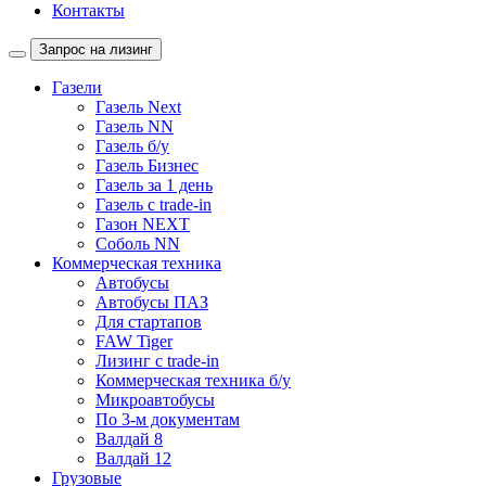
Контакты
Запрос на лизинг
Газели
Газель Next
Газель NN
Газель б/у
Газель Бизнес
Газель за 1 день
Газель с trade-in
Газон NEXT
Соболь NN
Коммерческая техника
Автобусы
Автобусы ПАЗ
Для стартапов
FAW Tiger
Лизинг с trade-in
Коммерческая техника б/у
Микроавтобусы
По 3-м документам
Валдай 8
Валдай 12
Грузовые