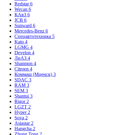
Redstar
6
Wecan
6
КАвЗ
6
JCB
6
Sunward
6
Mercedes-Benz
6
Спецавтотехника
5
Kato
4
LGMG
4
Develon
4
ЛиАЗ
4
Shanmon
4
Citroen
4
Коммаш (Мценск)
3
SDAC
3
RAM
3
SEM
3
Shantui
3
Rigor
2
LGZT
2
Hyper
2
Sova
2
Asiastar
2
Hangcha
2
Zhong Tong
2