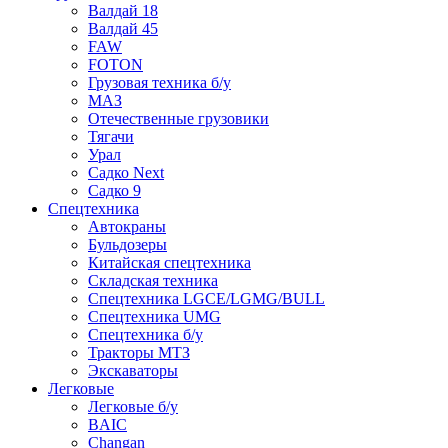
Валдай 18
Валдай 45
FAW
FOTON
Грузовая техника б/у
МАЗ
Отечественные грузовики
Тягачи
Урал
Садко Next
Садко 9
Спецтехника
Автокраны
Бульдозеры
Китайская спецтехника
Складская техника
Спецтехника LGCE/LGMG/BULL
Спецтехника UMG
Спецтехника б/у
Тракторы МТЗ
Экскаваторы
Легковые
Легковые б/у
BAIC
Changan