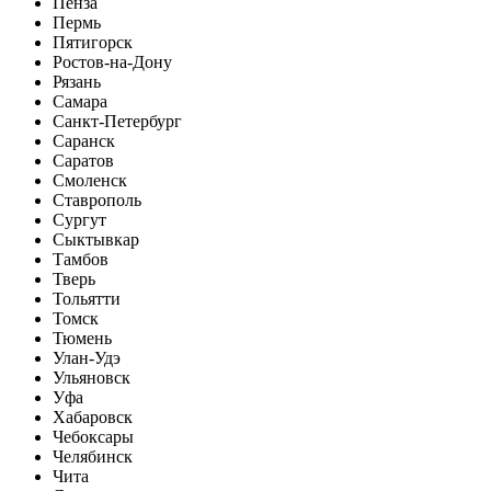
Пенза
Пермь
Пятигорск
Ростов-на-Дону
Рязань
Самара
Санкт-Петербург
Саранск
Саратов
Смоленск
Ставрополь
Сургут
Сыктывкар
Тамбов
Тверь
Тольятти
Томск
Тюмень
Улан-Удэ
Ульяновск
Уфа
Хабаровск
Чебоксары
Челябинск
Чита