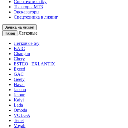
Спецтехника б/у
Тракторы МТЗ
Экскаваторы
Спецтехника в лизинг
Заявка на лизинг
Легковые
Назад
Легковые б/у
BAIC
Changan
Chery
ESTEO | EXLANTIX
Exeed
GAC
Geely
Haval
Jaecoo
Jetour
Kaiyi
Lada
Omoda
VOLGA
Tenet
Voyah