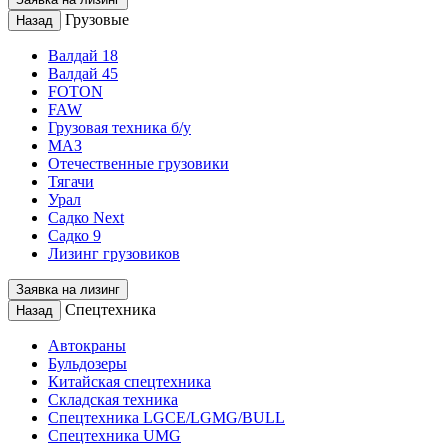
Грузовые
Назад
Валдай 18
Валдай 45
FOTON
FAW
Грузовая техника б/у
МАЗ
Отечественные грузовики
Тягачи
Урал
Садко Next
Садко 9
Лизинг грузовиков
Заявка на лизинг
Спецтехника
Назад
Автокраны
Бульдозеры
Китайская спецтехника
Складская техника
Спецтехника LGCE/LGMG/BULL
Спецтехника UMG