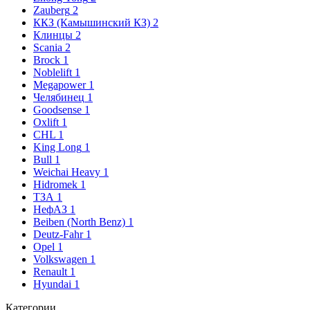
Zauberg
2
ККЗ (Камышинский КЗ)
2
Клинцы
2
Scania
2
Brock
1
Noblelift
1
Megapower
1
Челябинец
1
Goodsense
1
Oxlift
1
CHL
1
King Long
1
Bull
1
Weichai Heavy
1
Hidromek
1
ТЗА
1
НефАЗ
1
Beiben (North Benz)
1
Deutz-Fahr
1
Opel
1
Volkswagen
1
Renault
1
Hyundai
1
Категории