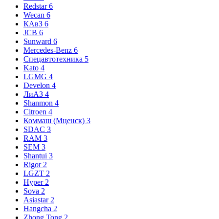
Redstar
6
Wecan
6
КАвЗ
6
JCB
6
Sunward
6
Mercedes-Benz
6
Спецавтотехника
5
Kato
4
LGMG
4
Develon
4
ЛиАЗ
4
Shanmon
4
Citroen
4
Коммаш (Мценск)
3
SDAC
3
RAM
3
SEM
3
Shantui
3
Rigor
2
LGZT
2
Hyper
2
Sova
2
Asiastar
2
Hangcha
2
Zhong Tong
2