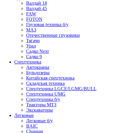
Валдай 18
Валдай 45
FAW
FOTON
Грузовая техника б/у
МАЗ
Отечественные грузовики
Тягачи
Урал
Садко Next
Садко 9
Спецтехника
Автокраны
Бульдозеры
Китайская спецтехника
Складская техника
Спецтехника LGCE/LGMG/BULL
Спецтехника UMG
Спецтехника б/у
Тракторы МТЗ
Экскаваторы
Легковые
Легковые б/у
BAIC
Changan