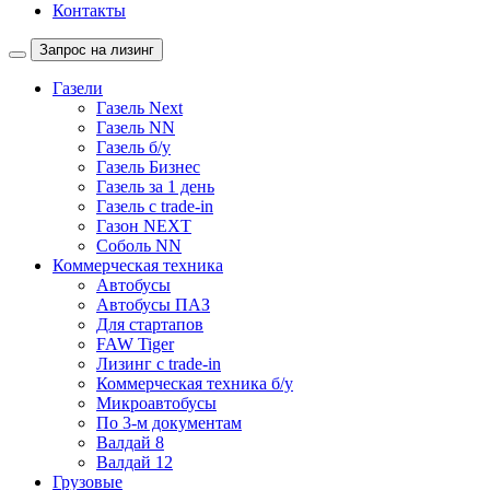
Контакты
Запрос на лизинг
Газели
Газель Next
Газель NN
Газель б/у
Газель Бизнес
Газель за 1 день
Газель с trade-in
Газон NEXT
Соболь NN
Коммерческая техника
Автобусы
Автобусы ПАЗ
Для стартапов
FAW Tiger
Лизинг с trade-in
Коммерческая техника б/у
Микроавтобусы
По 3-м документам
Валдай 8
Валдай 12
Грузовые