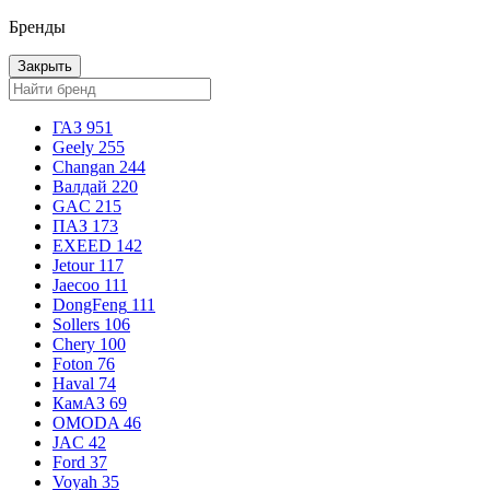
Бренды
Закрыть
ГАЗ
951
Geely
255
Changan
244
Валдай
220
GAC
215
ПАЗ
173
EXEED
142
Jetour
117
Jaecoo
111
DongFeng
111
Sollers
106
Chery
100
Foton
76
Haval
74
КамАЗ
69
OMODA
46
JAC
42
Ford
37
Voyah
35