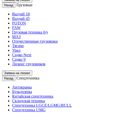
Грузовые
Назад
Валдай 18
Валдай 45
FOTON
FAW
Грузовая техника б/у
МАЗ
Отечественные грузовики
Тягачи
Урал
Садко Next
Садко 9
Лизинг грузовиков
Заявка на лизинг
Спецтехника
Назад
Автокраны
Бульдозеры
Китайская спецтехника
Складская техника
Спецтехника LGCE/LGMG/BULL
Спецтехника UMG