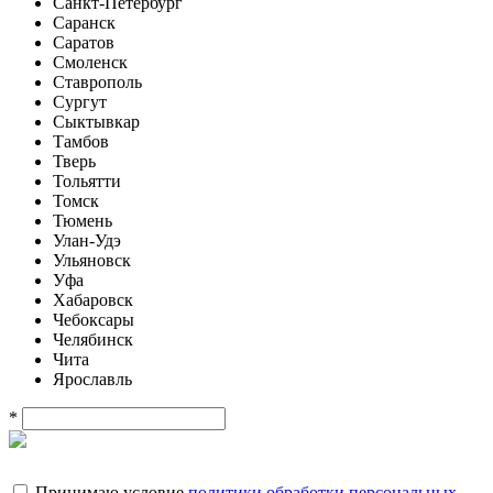
Санкт-Петербург
Саранск
Саратов
Смоленск
Ставрополь
Сургут
Сыктывкар
Тамбов
Тверь
Тольятти
Томск
Тюмень
Улан-Удэ
Ульяновск
Уфа
Хабаровск
Чебоксары
Челябинск
Чита
Ярославль
*
Принимаю условие
политики обработки персональных