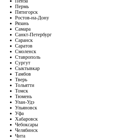
Пенза
Пермь
Пятигорск
Ростов-на-Дону
Рязань
Самара
Санкт-Петербург
Саранск
Саратов
Смоленск
Ставрополь
Сургут
Сыктывкар
Тамбов
Тверь
Тольятти
Томск
Тюмень
Улан-Удэ
Ульяновск
Уфа
Хабаровск
Чебоксары
Челябинск
Чита