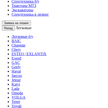
Спецтехника б/у
Тракторы МТЗ
Экскаваторы
Спецтехника в лизинг
Заявка на лизинг
Легковые
Назад
Легковые б/у
BAIC
Changan
Chery
ESTEO | EXLANTIX
Exeed
GAC
Geely
Haval
Jaecoo
Jetour
Kaiyi
Lada
Omoda
VOLGA
Tenet
Voyah