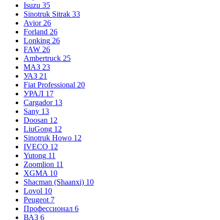
Isuzu
35
Sinotruk Sitrak
33
Avior
26
Forland
26
Lonking
26
FAW
26
Ambertruck
25
МАЗ
23
УАЗ
21
Fiat Professional
20
УРАЛ
17
Cargador
13
Sany
13
Doosan
12
LiuGong
12
Sinotruk Howo
12
IVECO
12
Yutong
11
Zoomlion
11
XGMA
10
Shacman (Shaanxi)
10
Lovol
10
Peugeot
7
Профессионал
6
ВАЗ
6