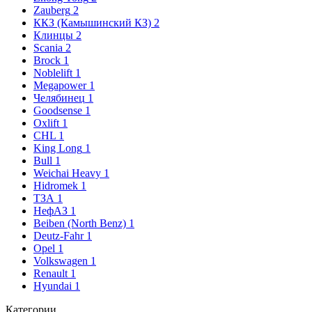
Zauberg
2
ККЗ (Камышинский КЗ)
2
Клинцы
2
Scania
2
Brock
1
Noblelift
1
Megapower
1
Челябинец
1
Goodsense
1
Oxlift
1
CHL
1
King Long
1
Bull
1
Weichai Heavy
1
Hidromek
1
ТЗА
1
НефАЗ
1
Beiben (North Benz)
1
Deutz-Fahr
1
Opel
1
Volkswagen
1
Renault
1
Hyundai
1
Категории