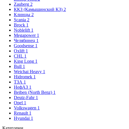
Zauberg
2
ККЗ (Камышинский КЗ)
2
Клинцы
2
Scania
2
Brock
1
Noblelift
1
Megapower
1
Челябинец
1
Goodsense
1
Oxlift
1
CHL
1
King Long
1
Bull
1
Weichai Heavy
1
Hidromek
1
ТЗА
1
НефАЗ
1
Beiben (North Benz)
1
Deutz-Fahr
1
Opel
1
Volkswagen
1
Renault
1
Hyundai
1
Категории