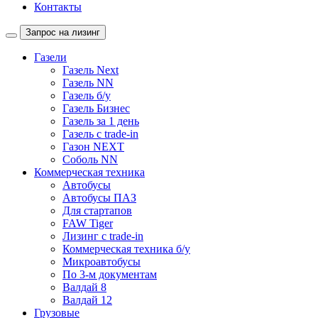
Контакты
Запрос на лизинг
Газели
Газель Next
Газель NN
Газель б/у
Газель Бизнес
Газель за 1 день
Газель с trade-in
Газон NEXT
Соболь NN
Коммерческая техника
Автобусы
Автобусы ПАЗ
Для стартапов
FAW Tiger
Лизинг с trade-in
Коммерческая техника б/у
Микроавтобусы
По 3-м документам
Валдай 8
Валдай 12
Грузовые