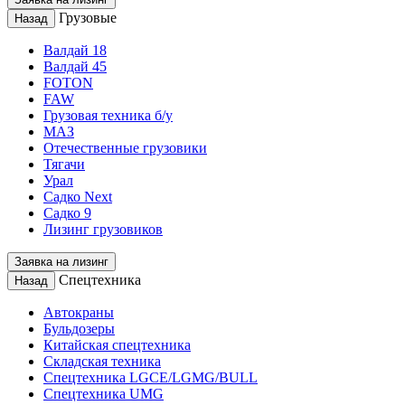
Грузовые
Назад
Валдай 18
Валдай 45
FOTON
FAW
Грузовая техника б/у
МАЗ
Отечественные грузовики
Тягачи
Урал
Садко Next
Садко 9
Лизинг грузовиков
Заявка на лизинг
Спецтехника
Назад
Автокраны
Бульдозеры
Китайская спецтехника
Складская техника
Спецтехника LGCE/LGMG/BULL
Спецтехника UMG