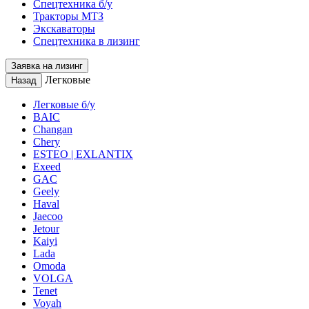
Спецтехника б/у
Тракторы МТЗ
Экскаваторы
Спецтехника в лизинг
Заявка на лизинг
Легковые
Назад
Легковые б/у
BAIC
Changan
Chery
ESTEO | EXLANTIX
Exeed
GAC
Geely
Haval
Jaecoo
Jetour
Kaiyi
Lada
Omoda
VOLGA
Tenet
Voyah