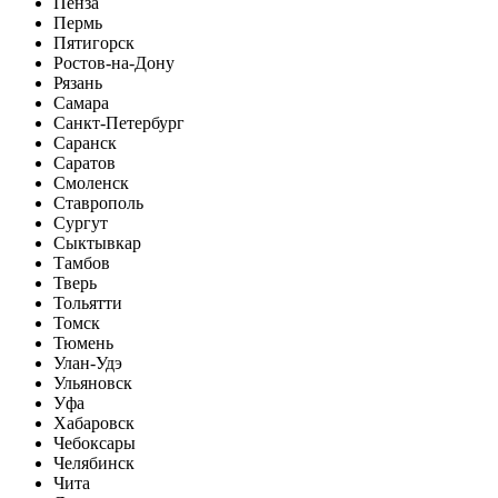
Пенза
Пермь
Пятигорск
Ростов-на-Дону
Рязань
Самара
Санкт-Петербург
Саранск
Саратов
Смоленск
Ставрополь
Сургут
Сыктывкар
Тамбов
Тверь
Тольятти
Томск
Тюмень
Улан-Удэ
Ульяновск
Уфа
Хабаровск
Чебоксары
Челябинск
Чита