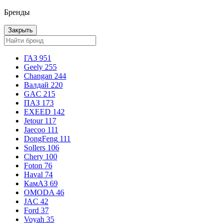
Бренды
Закрыть
ГАЗ
951
Geely
255
Changan
244
Валдай
220
GAC
215
ПАЗ
173
EXEED
142
Jetour
117
Jaecoo
111
DongFeng
111
Sollers
106
Chery
100
Foton
76
Haval
74
КамАЗ
69
OMODA
46
JAC
42
Ford
37
Voyah
35