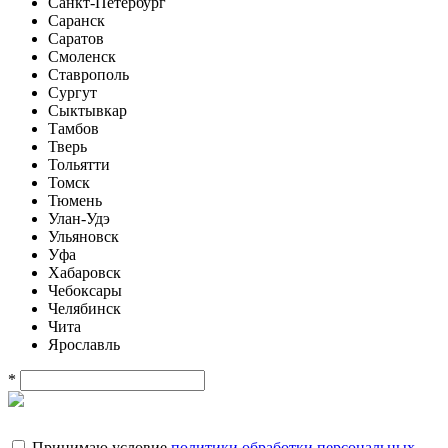
Санкт-Петербург
Саранск
Саратов
Смоленск
Ставрополь
Сургут
Сыктывкар
Тамбов
Тверь
Тольятти
Томск
Тюмень
Улан-Удэ
Ульяновск
Уфа
Хабаровск
Чебоксары
Челябинск
Чита
Ярославль
*
Принимаю условие
политики обработки персональных