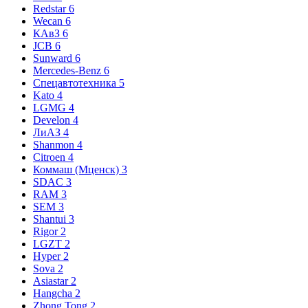
Redstar
6
Wecan
6
КАвЗ
6
JCB
6
Sunward
6
Mercedes-Benz
6
Спецавтотехника
5
Kato
4
LGMG
4
Develon
4
ЛиАЗ
4
Shanmon
4
Citroen
4
Коммаш (Мценск)
3
SDAC
3
RAM
3
SEM
3
Shantui
3
Rigor
2
LGZT
2
Hyper
2
Sova
2
Asiastar
2
Hangcha
2
Zhong Tong
2