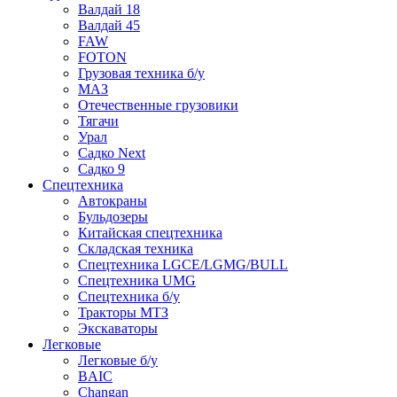
Валдай 18
Валдай 45
FAW
FOTON
Грузовая техника б/у
МАЗ
Отечественные грузовики
Тягачи
Урал
Садко Next
Садко 9
Спецтехника
Автокраны
Бульдозеры
Китайская спецтехника
Складская техника
Спецтехника LGCE/LGMG/BULL
Спецтехника UMG
Спецтехника б/у
Тракторы МТЗ
Экскаваторы
Легковые
Легковые б/у
BAIC
Changan