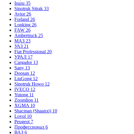
Isuzu
35
Sinotruk Sitrak
33
Avior
26
Forland
26
Lonking
26
FAW
26
Ambertruck
25
МАЗ
23
УАЗ
21
Fiat Professional
20
УРАЛ
17
Cargador
13
Sany
13
Doosan
12
LiuGong
12
Sinotruk Howo
12
IVECO
12
Yutong
11
Zoomlion
11
XGMA
10
Shacman (Shaanxi)
10
Lovol
10
Peugeot
7
Профессионал
6
ВАЗ
6