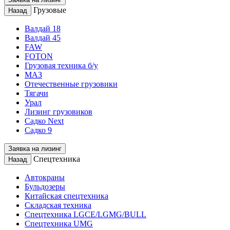
Грузовые
Назад
Валдай 18
Валдай 45
FAW
FOTON
Грузовая техника б/у
МАЗ
Отечественные грузовики
Тягачи
Урал
Лизинг грузовиков
Садко Next
Садко 9
Заявка на лизинг
Спецтехника
Назад
Автокраны
Бульдозеры
Китайская спецтехника
Складская техника
Спецтехника LGCE/LGMG/BULL
Спецтехника UMG