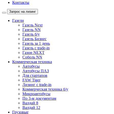
Контакты
Запрос на лизинг
Газели
Газель Next
Газель NN
Газель б/у
Газель Бизнес
Газель за 1 день
Газель с trade-in
Газон NEXT
Соболь NN
Коммерческая техника
Автобусы
Автобусы ПАЗ
Для стартапов
FAW Tiger
Лизинг с trade-in
Коммерческая техника б/у
Микроавтобусы
По 3-м документам
Валдай 8
Валдай 12
Грузовые