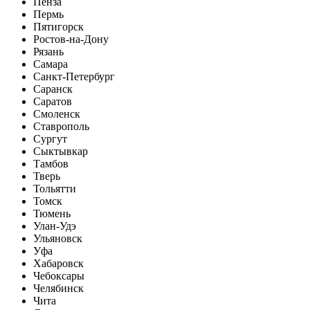
Пенза
Пермь
Пятигорск
Ростов-на-Дону
Рязань
Самара
Санкт-Петербург
Саранск
Саратов
Смоленск
Ставрополь
Сургут
Сыктывкар
Тамбов
Тверь
Тольятти
Томск
Тюмень
Улан-Удэ
Ульяновск
Уфа
Хабаровск
Чебоксары
Челябинск
Чита