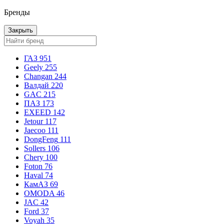
Бренды
Закрыть
ГАЗ
951
Geely
255
Changan
244
Валдай
220
GAC
215
ПАЗ
173
EXEED
142
Jetour
117
Jaecoo
111
DongFeng
111
Sollers
106
Chery
100
Foton
76
Haval
74
КамАЗ
69
OMODA
46
JAC
42
Ford
37
Voyah
35