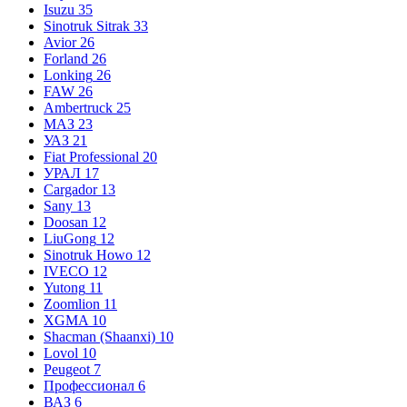
Isuzu
35
Sinotruk Sitrak
33
Avior
26
Forland
26
Lonking
26
FAW
26
Ambertruck
25
МАЗ
23
УАЗ
21
Fiat Professional
20
УРАЛ
17
Cargador
13
Sany
13
Doosan
12
LiuGong
12
Sinotruk Howo
12
IVECO
12
Yutong
11
Zoomlion
11
XGMA
10
Shacman (Shaanxi)
10
Lovol
10
Peugeot
7
Профессионал
6
ВАЗ
6