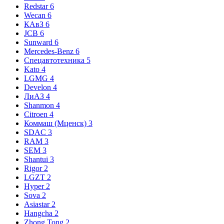
Redstar
6
Wecan
6
КАвЗ
6
JCB
6
Sunward
6
Mercedes-Benz
6
Спецавтотехника
5
Kato
4
LGMG
4
Develon
4
ЛиАЗ
4
Shanmon
4
Citroen
4
Коммаш (Мценск)
3
SDAC
3
RAM
3
SEM
3
Shantui
3
Rigor
2
LGZT
2
Hyper
2
Sova
2
Asiastar
2
Hangcha
2
Zhong Tong
2