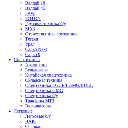
Валдай 18
Валдай 45
FAW
FOTON
Грузовая техника б/у
МАЗ
Отечественные грузовики
Тягачи
Урал
Садко Next
Садко 9
Спецтехника
Автокраны
Бульдозеры
Китайская спецтехника
Складская техника
Спецтехника LGCE/LGMG/BULL
Спецтехника UMG
Спецтехника б/у
Тракторы МТЗ
Экскаваторы
Легковые
Легковые б/у
BAIC
Changan