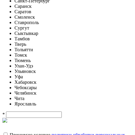
Санкт-Петербург
Саранск
Саратов
Смоленск
Ставрополь
Сургут
Сыктывкар
Тамбов
Тверь
Тольятти
Томск
Тюмень
Улан-Удэ
Ульяновск
Уфа
Хабаровск
Чебоксары
Челябинск
Чита
Ярославль
*
Принимаю условие
политики обработки персональных