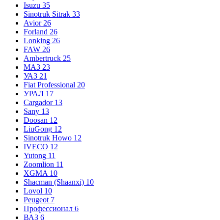
Isuzu
35
Sinotruk Sitrak
33
Avior
26
Forland
26
Lonking
26
FAW
26
Ambertruck
25
МАЗ
23
УАЗ
21
Fiat Professional
20
УРАЛ
17
Cargador
13
Sany
13
Doosan
12
LiuGong
12
Sinotruk Howo
12
IVECO
12
Yutong
11
Zoomlion
11
XGMA
10
Shacman (Shaanxi)
10
Lovol
10
Peugeot
7
Профессионал
6
ВАЗ
6