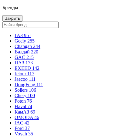
Бренды
Закрыть
ГАЗ
951
Geely
255
Changan
244
Валдай
220
GAC
215
ПАЗ
173
EXEED
142
Jetour
117
Jaecoo
111
DongFeng
111
Sollers
106
Chery
100
Foton
76
Haval
74
КамАЗ
69
OMODA
46
JAC
42
Ford
37
Voyah
35