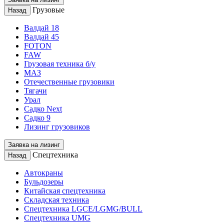
Грузовые
Назад
Валдай 18
Валдай 45
FOTON
FAW
Грузовая техника б/у
МАЗ
Отечественные грузовики
Тягачи
Урал
Садко Next
Садко 9
Лизинг грузовиков
Заявка на лизинг
Спецтехника
Назад
Автокраны
Бульдозеры
Китайская спецтехника
Складская техника
Спецтехника LGCE/LGMG/BULL
Спецтехника UMG