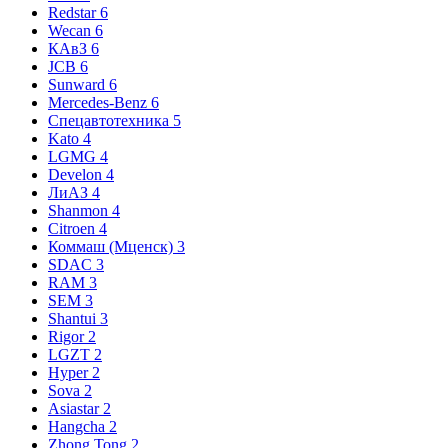
Redstar
6
Wecan
6
КАвЗ
6
JCB
6
Sunward
6
Mercedes-Benz
6
Спецавтотехника
5
Kato
4
LGMG
4
Develon
4
ЛиАЗ
4
Shanmon
4
Citroen
4
Коммаш (Мценск)
3
SDAC
3
RAM
3
SEM
3
Shantui
3
Rigor
2
LGZT
2
Hyper
2
Sova
2
Asiastar
2
Hangcha
2
Zhong Tong
2