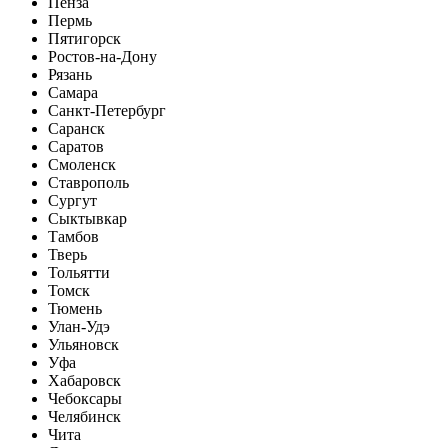
Пенза
Пермь
Пятигорск
Ростов-на-Дону
Рязань
Самара
Санкт-Петербург
Саранск
Саратов
Смоленск
Ставрополь
Сургут
Сыктывкар
Тамбов
Тверь
Тольятти
Томск
Тюмень
Улан-Удэ
Ульяновск
Уфа
Хабаровск
Чебоксары
Челябинск
Чита