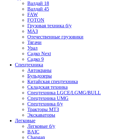
Валдай 18
Валдай 45
FAW
FOTON
Грузовая техника б/у
МАЗ
Отечественные грузовики
Тягачи
Урал
Садко Next
Садко 9
Спецтехника
Автокраны
Бульдозеры
Китайская спецтехника
Складская техника
Спецтехника LGCE/LGMG/BULL
Спецтехника UMG
Спецтехника б/у
Тракторы МТЗ
Экскаваторы
Легковые
Легковые б/у
BAIC
Changan