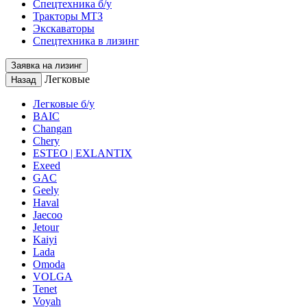
Спецтехника б/у
Тракторы МТЗ
Экскаваторы
Спецтехника в лизинг
Заявка на лизинг
Легковые
Назад
Легковые б/у
BAIC
Changan
Chery
ESTEO | EXLANTIX
Exeed
GAC
Geely
Haval
Jaecoo
Jetour
Kaiyi
Lada
Omoda
VOLGA
Tenet
Voyah