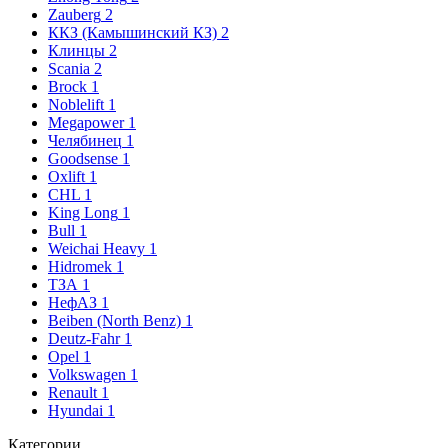
Zauberg
2
ККЗ (Камышинский КЗ)
2
Клинцы
2
Scania
2
Brock
1
Noblelift
1
Megapower
1
Челябинец
1
Goodsense
1
Oxlift
1
CHL
1
King Long
1
Bull
1
Weichai Heavy
1
Hidromek
1
ТЗА
1
НефАЗ
1
Beiben (North Benz)
1
Deutz-Fahr
1
Opel
1
Volkswagen
1
Renault
1
Hyundai
1
Категории