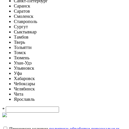
Санкт-Петербург
Саранск
Саратов
Смоленск
Ставрополь
Сургут
Сыктывкар
Тамбов
Тверь
Тольятти
Томск
Тюмень
Улан-Удэ
Ульяновск
Уфа
Хабаровск
Чебоксары
Челябинск
Чита
Ярославль
*
Принимаю условие
политики обработки персональных