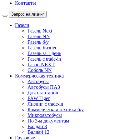
Контакты
Запрос на лизинг
Газели
Газель Next
Газель NN
Газель б/у
Газель Бизнес
Газель за 1 день
Газель с trade-in
Газон NEXT
Соболь NN
Коммерческая техника
Автобусы
Автобусы ПАЗ
Для стартапов
FAW Tiger
Лизинг с trade-in
Коммерческая техника б/у
Микроавтобусы
По 3-м документам
Валдай 8
Валдай 12
Грузовые