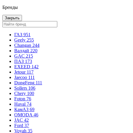
Бренды
Закрыть
ГАЗ
951
Geely
255
Changan
244
Валдай
220
GAC
215
ПАЗ
173
EXEED
142
Jetour
117
Jaecoo
111
DongFeng
111
Sollers
106
Chery
100
Foton
76
Haval
74
КамАЗ
69
OMODA
46
JAC
42
Ford
37
Voyah
35