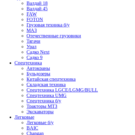
Валдай 18
Валдай 45
FAW
FOTON
Грузовая техника б/у
МАЗ
Отечественные грузовики
Тягачи
Урал
Садко Next
Садко 9
Спецтехника
Автокраны
Бульдозеры
Китайская спецтехника
Складская техника
Спецтехника LGCE/LGMG/BULL
Спецтехника UMG
Спецтехника б/у
Тракторы МТЗ
Экскаваторы
Легковые
Легковые б/у
BAIC
Changan