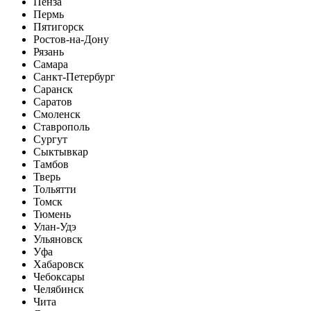
Пенза
Пермь
Пятигорск
Ростов-на-Дону
Рязань
Самара
Санкт-Петербург
Саранск
Саратов
Смоленск
Ставрополь
Сургут
Сыктывкар
Тамбов
Тверь
Тольятти
Томск
Тюмень
Улан-Удэ
Ульяновск
Уфа
Хабаровск
Чебоксары
Челябинск
Чита