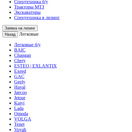
Спецтехника б/у
Тракторы МТЗ
Экскаваторы
Спецтехника в лизинг
Заявка на лизинг
Легковые
Назад
Легковые б/у
BAIC
Changan
Chery
ESTEO | EXLANTIX
Exeed
GAC
Geely
Haval
Jaecoo
Jetour
Kaiyi
Lada
Omoda
VOLGA
Tenet
Voyah