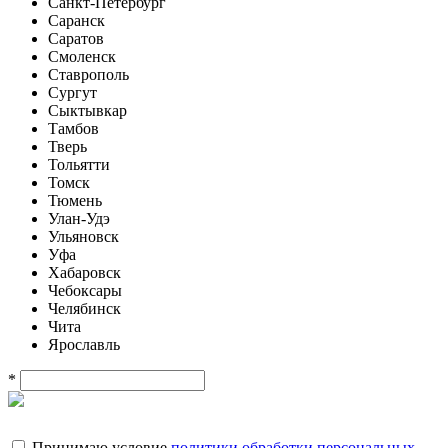
Санкт-Петербург
Саранск
Саратов
Смоленск
Ставрополь
Сургут
Сыктывкар
Тамбов
Тверь
Тольятти
Томск
Тюмень
Улан-Удэ
Ульяновск
Уфа
Хабаровск
Чебоксары
Челябинск
Чита
Ярославль
*
Принимаю условие
политики обработки персональных