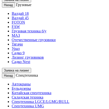
Грузовые
Назад
Валдай 18
Валдай 45
FOTON
FAW
Грузовая техника б/у
МАЗ
Отечественные грузовики
Тягачи
Урал
Садко 9
Лизинг грузовиков
Садко Next
Заявка на лизинг
Спецтехника
Назад
Автокраны
Бульдозеры
Китайская спецтехника
Складская техника
Спецтехника LGCE/LGMG/BULL
Спецтехника UMG