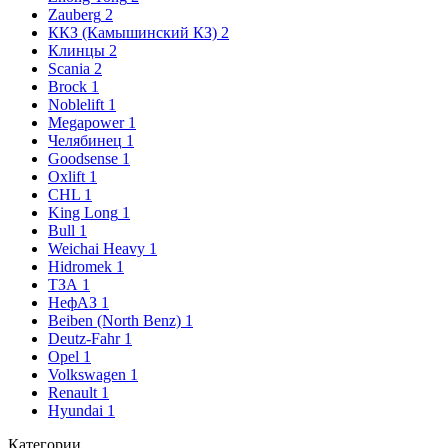
Zauberg
2
ККЗ (Камышинский КЗ)
2
Клинцы
2
Scania
2
Brock
1
Noblelift
1
Megapower
1
Челябинец
1
Goodsense
1
Oxlift
1
CHL
1
King Long
1
Bull
1
Weichai Heavy
1
Hidromek
1
ТЗА
1
НефАЗ
1
Beiben (North Benz)
1
Deutz-Fahr
1
Opel
1
Volkswagen
1
Renault
1
Hyundai
1
Категории