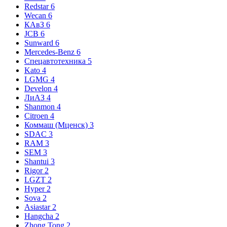
Redstar
6
Wecan
6
КАвЗ
6
JCB
6
Sunward
6
Mercedes-Benz
6
Спецавтотехника
5
Kato
4
LGMG
4
Develon
4
ЛиАЗ
4
Shanmon
4
Citroen
4
Коммаш (Мценск)
3
SDAC
3
RAM
3
SEM
3
Shantui
3
Rigor
2
LGZT
2
Hyper
2
Sova
2
Asiastar
2
Hangcha
2
Zhong Tong
2