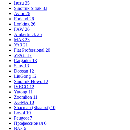
Isuzu
35
Sinotruk Sitrak
33
Avior
26
Forland
26
Lonking
26
FAW
26
Ambertruck
25
МАЗ
23
УАЗ
21
Fiat Professional
20
УРАЛ
17
Cargador
13
Sany
13
Doosan
12
LiuGong
12
Sinotruk Howo
12
IVECO
12
Yutong
11
Zoomlion
11
XGMA
10
Shacman (Shaanxi)
10
Lovol
10
Peugeot
7
Профессионал
6
ВАЗ
6