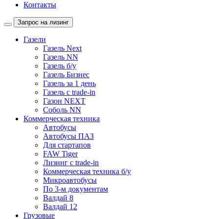
Контакты
Запрос на лизинг
Газели
Газель Next
Газель NN
Газель б/у
Газель Бизнес
Газель за 1 день
Газель с trade-in
Газон NEXT
Соболь NN
Коммерческая техника
Автобусы
Автобусы ПАЗ
Для стартапов
FAW Tiger
Лизинг с trade-in
Коммерческая техника б/у
Микроавтобусы
По 3-м документам
Валдай 8
Валдай 12
Грузовые