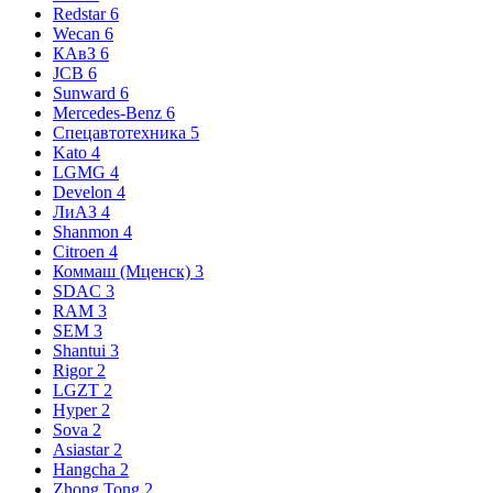
Redstar
6
Wecan
6
КАвЗ
6
JCB
6
Sunward
6
Mercedes-Benz
6
Спецавтотехника
5
Kato
4
LGMG
4
Develon
4
ЛиАЗ
4
Shanmon
4
Citroen
4
Коммаш (Мценск)
3
SDAC
3
RAM
3
SEM
3
Shantui
3
Rigor
2
LGZT
2
Hyper
2
Sova
2
Asiastar
2
Hangcha
2
Zhong Tong
2