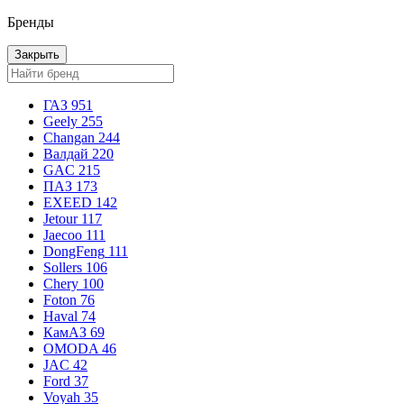
Бренды
Закрыть
ГАЗ
951
Geely
255
Changan
244
Валдай
220
GAC
215
ПАЗ
173
EXEED
142
Jetour
117
Jaecoo
111
DongFeng
111
Sollers
106
Chery
100
Foton
76
Haval
74
КамАЗ
69
OMODA
46
JAC
42
Ford
37
Voyah
35