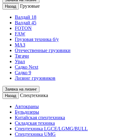
Грузовые
Назад
Валдай 18
Валдай 45
FOTON
FAW
Грузовая техника б/у
МАЗ
Отечественные грузовики
Тягачи
Урал
Садко Next
Садко 9
Лизинг грузовиков
Заявка на лизинг
Спецтехника
Назад
Автокраны
Бульдозеры
Китайская спецтехника
Складская техника
Спецтехника LGCE/LGMG/BULL
Спецтехника UMG