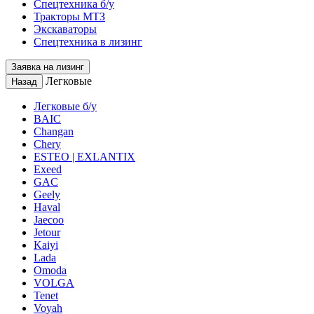
Спецтехника б/у
Тракторы МТЗ
Экскаваторы
Спецтехника в лизинг
Заявка на лизинг
Легковые
Назад
Легковые б/у
BAIC
Changan
Chery
ESTEO | EXLANTIX
Exeed
GAC
Geely
Haval
Jaecoo
Jetour
Kaiyi
Lada
Omoda
VOLGA
Tenet
Voyah