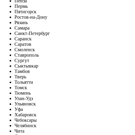
Пенза
Пермь
Пятигорск
Ростов-на-Дону
Рязань
Самара
Санкт-Петербург
Саранск
Саратов
Смоленск
Ставрополь
Сургут
Сыктывкар
Тамбов
Тверь
Тольятти
Томск
Тюмень
Улан-Удэ
Ульяновск
Уфа
Хабаровск
Чебоксары
Челябинск
Чита