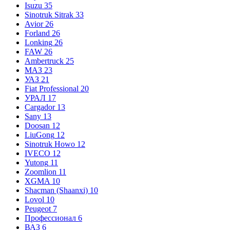
Isuzu
35
Sinotruk Sitrak
33
Avior
26
Forland
26
Lonking
26
FAW
26
Ambertruck
25
МАЗ
23
УАЗ
21
Fiat Professional
20
УРАЛ
17
Cargador
13
Sany
13
Doosan
12
LiuGong
12
Sinotruk Howo
12
IVECO
12
Yutong
11
Zoomlion
11
XGMA
10
Shacman (Shaanxi)
10
Lovol
10
Peugeot
7
Профессионал
6
ВАЗ
6