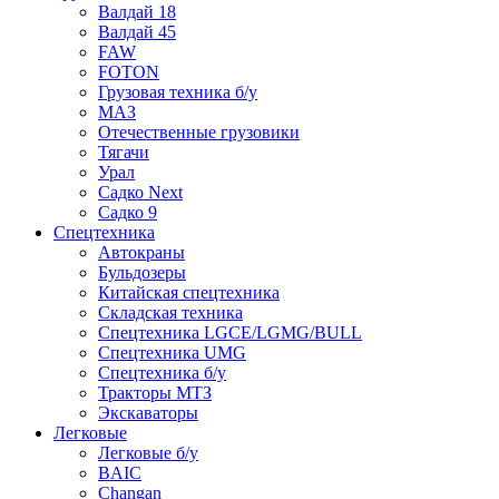
Валдай 18
Валдай 45
FAW
FOTON
Грузовая техника б/у
МАЗ
Отечественные грузовики
Тягачи
Урал
Садко Next
Садко 9
Спецтехника
Автокраны
Бульдозеры
Китайская спецтехника
Складская техника
Спецтехника LGCE/LGMG/BULL
Спецтехника UMG
Спецтехника б/у
Тракторы МТЗ
Экскаваторы
Легковые
Легковые б/у
BAIC
Changan