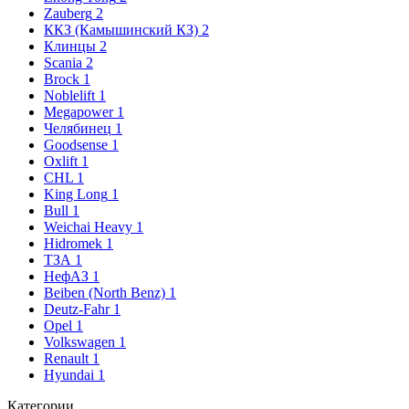
Zauberg
2
ККЗ (Камышинский КЗ)
2
Клинцы
2
Scania
2
Brock
1
Noblelift
1
Megapower
1
Челябинец
1
Goodsense
1
Oxlift
1
CHL
1
King Long
1
Bull
1
Weichai Heavy
1
Hidromek
1
ТЗА
1
НефАЗ
1
Beiben (North Benz)
1
Deutz-Fahr
1
Opel
1
Volkswagen
1
Renault
1
Hyundai
1
Категории