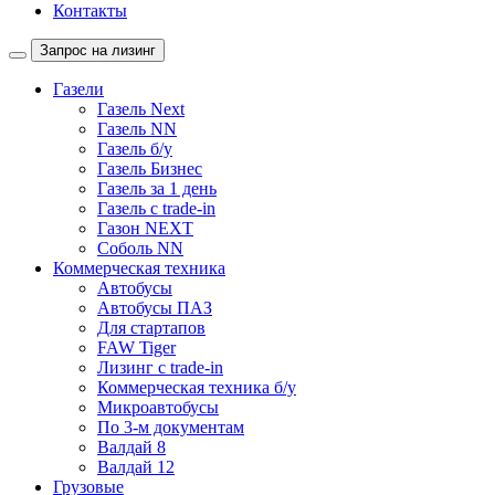
Контакты
Запрос на лизинг
Газели
Газель Next
Газель NN
Газель б/у
Газель Бизнес
Газель за 1 день
Газель с trade-in
Газон NEXT
Соболь NN
Коммерческая техника
Автобусы
Автобусы ПАЗ
Для стартапов
FAW Tiger
Лизинг с trade-in
Коммерческая техника б/у
Микроавтобусы
По 3-м документам
Валдай 8
Валдай 12
Грузовые