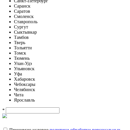
Санкт-Петербург
Саранск
Саратов
Смоленск
Ставрополь
Сургут
Сыктывкар
Тамбов
Тверь
Тольятти
Томск
Тюмень
Улан-Удэ
Ульяновск
Уфа
Хабаровск
Чебоксары
Челябинск
Чита
Ярославль
*
Принимаю условие
политики обработки персональных