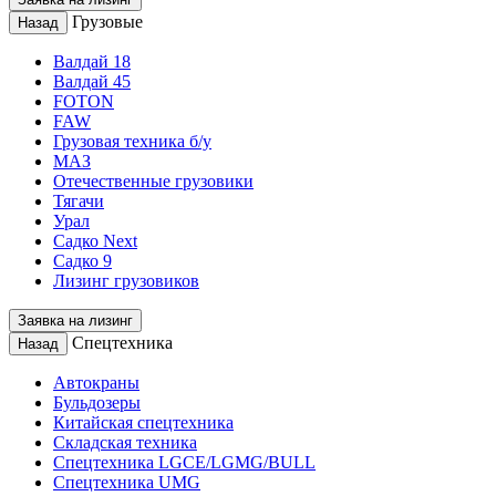
Грузовые
Назад
Валдай 18
Валдай 45
FOTON
FAW
Грузовая техника б/у
МАЗ
Отечественные грузовики
Тягачи
Урал
Садко Next
Садко 9
Лизинг грузовиков
Заявка на лизинг
Спецтехника
Назад
Автокраны
Бульдозеры
Китайская спецтехника
Складская техника
Спецтехника LGCE/LGMG/BULL
Спецтехника UMG