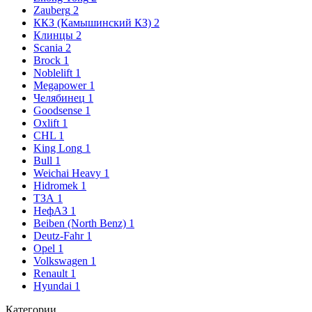
Zauberg
2
ККЗ (Камышинский КЗ)
2
Клинцы
2
Scania
2
Brock
1
Noblelift
1
Megapower
1
Челябинец
1
Goodsense
1
Oxlift
1
CHL
1
King Long
1
Bull
1
Weichai Heavy
1
Hidromek
1
ТЗА
1
НефАЗ
1
Beiben (North Benz)
1
Deutz-Fahr
1
Opel
1
Volkswagen
1
Renault
1
Hyundai
1
Категории