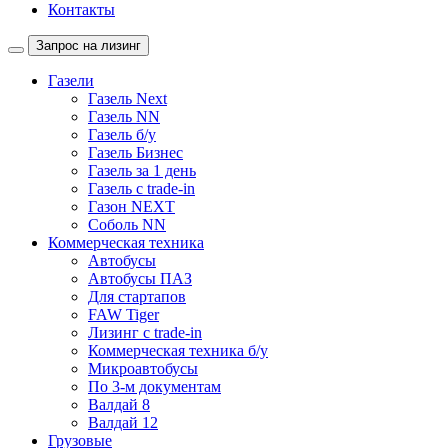
Контакты
Запрос на лизинг
Газели
Газель Next
Газель NN
Газель б/у
Газель Бизнес
Газель за 1 день
Газель с trade-in
Газон NEXT
Соболь NN
Коммерческая техника
Автобусы
Автобусы ПАЗ
Для стартапов
FAW Tiger
Лизинг с trade-in
Коммерческая техника б/у
Микроавтобусы
По 3-м документам
Валдай 8
Валдай 12
Грузовые