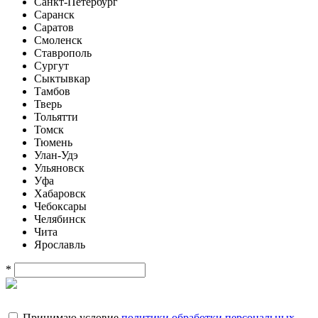
Санкт-Петербург
Саранск
Саратов
Смоленск
Ставрополь
Сургут
Сыктывкар
Тамбов
Тверь
Тольятти
Томск
Тюмень
Улан-Удэ
Ульяновск
Уфа
Хабаровск
Чебоксары
Челябинск
Чита
Ярославль
*
Принимаю условие
политики обработки персональных