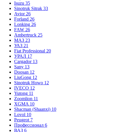
Isuzu
35
Sinotruk Sitrak
33
Avior
26
Forland
26
Lonking
26
FAW
26
Ambertruck
25
МАЗ
23
УАЗ
21
Fiat Professional
20
УРАЛ
17
Cargador
13
Sany
13
Doosan
12
LiuGong
12
Sinotruk Howo
12
IVECO
12
Yutong
11
Zoomlion
11
XGMA
10
Shacman (Shaanxi)
10
Lovol
10
Peugeot
7
Профессионал
6
ВАЗ
6