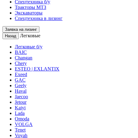
Спецтехника б/у
Тракторы МТЗ
Экскаваторы
Спецтехника в лизинг
Заявка на лизинг
Легковые
Назад
Легковые б/у
BAIC
Changan
Chery
ESTEO | EXLANTIX
Exeed
GAC
Geely
Haval
Jaecoo
Jetour
Kaiyi
Lada
Omoda
VOLGA
Tenet
Voyah