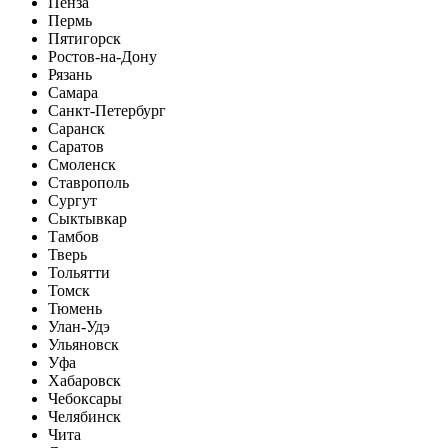
Пенза
Пермь
Пятигорск
Ростов-на-Дону
Рязань
Самара
Санкт-Петербург
Саранск
Саратов
Смоленск
Ставрополь
Сургут
Сыктывкар
Тамбов
Тверь
Тольятти
Томск
Тюмень
Улан-Удэ
Ульяновск
Уфа
Хабаровск
Чебоксары
Челябинск
Чита