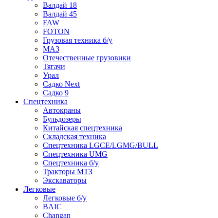
Валдай 18
Валдай 45
FAW
FOTON
Грузовая техника б/у
МАЗ
Отечественные грузовики
Тягачи
Урал
Садко Next
Садко 9
Спецтехника
Автокраны
Бульдозеры
Китайская спецтехника
Складская техника
Спецтехника LGCE/LGMG/BULL
Спецтехника UMG
Спецтехника б/у
Тракторы МТЗ
Экскаваторы
Легковые
Легковые б/у
BAIC
Changan