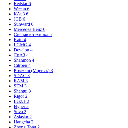
Redstar
6
Wecan
6
КАвЗ
6
JCB
6
Sunward
6
Mercedes-Benz
6
Спецавтотехника
5
Kato
4
LGMG
4
Develon
4
ЛиАЗ
4
Shanmon
4
Citroen
4
Коммаш (Мценск)
3
SDAC
3
RAM
3
SEM
3
Shantui
3
Rigor
2
LGZT
2
Hyper
2
Sova
2
Asiastar
2
Hangcha
2
Zhong Tong
2