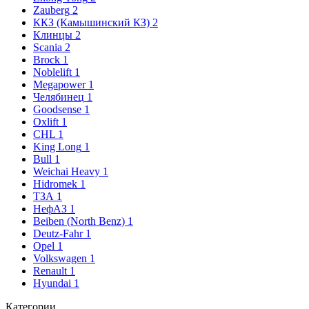
Zauberg
2
ККЗ (Камышинский КЗ)
2
Клинцы
2
Scania
2
Brock
1
Noblelift
1
Megapower
1
Челябинец
1
Goodsense
1
Oxlift
1
CHL
1
King Long
1
Bull
1
Weichai Heavy
1
Hidromek
1
ТЗА
1
НефАЗ
1
Beiben (North Benz)
1
Deutz-Fahr
1
Opel
1
Volkswagen
1
Renault
1
Hyundai
1
Категории