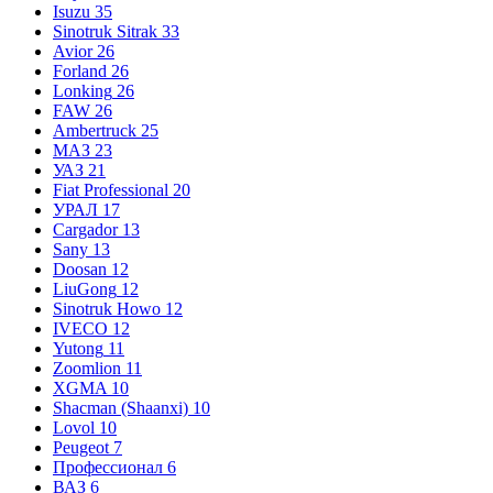
Isuzu
35
Sinotruk Sitrak
33
Avior
26
Forland
26
Lonking
26
FAW
26
Ambertruck
25
МАЗ
23
УАЗ
21
Fiat Professional
20
УРАЛ
17
Cargador
13
Sany
13
Doosan
12
LiuGong
12
Sinotruk Howo
12
IVECO
12
Yutong
11
Zoomlion
11
XGMA
10
Shacman (Shaanxi)
10
Lovol
10
Peugeot
7
Профессионал
6
ВАЗ
6