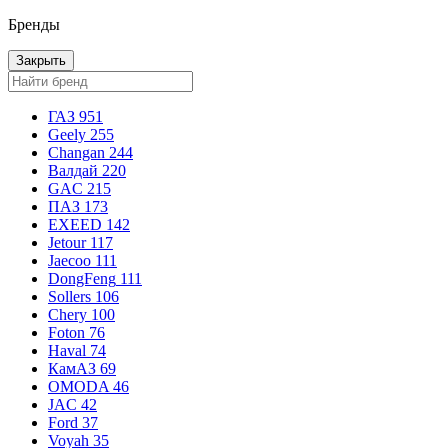
Бренды
Закрыть
ГАЗ
951
Geely
255
Changan
244
Валдай
220
GAC
215
ПАЗ
173
EXEED
142
Jetour
117
Jaecoo
111
DongFeng
111
Sollers
106
Chery
100
Foton
76
Haval
74
КамАЗ
69
OMODA
46
JAC
42
Ford
37
Voyah
35