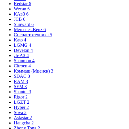
Redstar
6
Wecan
6
КАвЗ
6
JCB
6
Sunward
6
Mercedes-Benz
6
Спецавтотехника
5
Kato
4
LGMG
4
Develon
4
ЛиАЗ
4
Shanmon
4
Citroen
4
Коммаш (Мценск)
3
SDAC
3
RAM
3
SEM
3
Shantui
3
Rigor
2
LGZT
2
Hyper
2
Sova
2
Asiastar
2
Hangcha
2
Zhong Tong
2