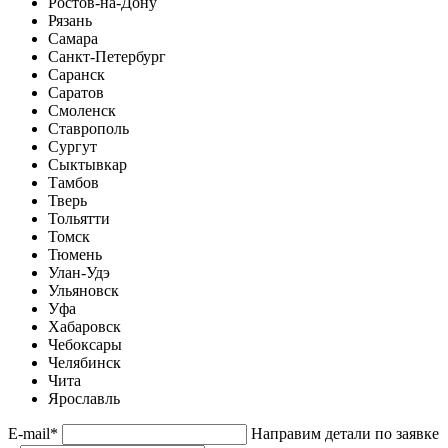
Ростов-на-Дону
Рязань
Самара
Санкт-Петербург
Саранск
Саратов
Смоленск
Ставрополь
Сургут
Сыктывкар
Тамбов
Тверь
Тольятти
Томск
Тюмень
Улан-Удэ
Ульяновск
Уфа
Хабаровск
Чебоксары
Челябинск
Чита
Ярославль
E-mail
*
Направим детали по заявке