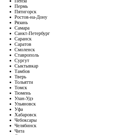
Пенза
Пермь
Пятигорск
Ростов-на-Дону
Рязань
Самара
Санкт-Петербург
Саранск
Саратов
Смоленск
Ставрополь
Сургут
Сыктывкар
Тамбов
Тверь
Тольятти
Томск
Тюмень
Улан-Удэ
Ульяновск
Уфа
Хабаровск
Чебоксары
Челябинск
Чита