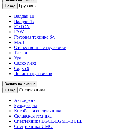
Грузовые
Назад
Валдай 18
Валдай 45
FOTON
FAW
Грузовая техника б/у
МАЗ
Отечественные грузовики
Тягачи
Урал
Садко Next
Садко 9
Лизинг грузовиков
Заявка на лизинг
Спецтехника
Назад
Автокраны
Бульдозеры
Китайская спецтехника
Складская техника
Спецтехника LGCE/LGMG/BULL
Спецтехника UMG