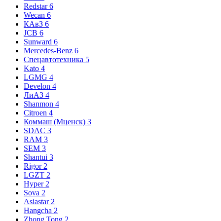
Redstar
6
Wecan
6
КАвЗ
6
JCB
6
Sunward
6
Mercedes-Benz
6
Спецавтотехника
5
Kato
4
LGMG
4
Develon
4
ЛиАЗ
4
Shanmon
4
Citroen
4
Коммаш (Мценск)
3
SDAC
3
RAM
3
SEM
3
Shantui
3
Rigor
2
LGZT
2
Hyper
2
Sova
2
Asiastar
2
Hangcha
2
Zhong Tong
2