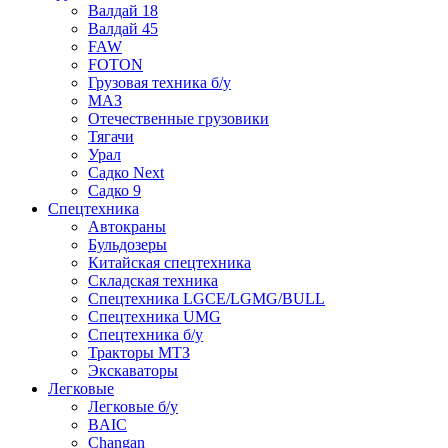
Валдай 18
Валдай 45
FAW
FOTON
Грузовая техника б/у
МАЗ
Отечественные грузовики
Тягачи
Урал
Садко Next
Садко 9
Спецтехника
Автокраны
Бульдозеры
Китайская спецтехника
Складская техника
Спецтехника LGCE/LGMG/BULL
Спецтехника UMG
Спецтехника б/у
Тракторы МТЗ
Экскаваторы
Легковые
Легковые б/у
BAIC
Changan