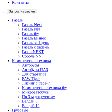
Контакты
Запрос на лизинг
Газели
Газель Next
Газель NN
Газель б/у
Газель Бизнес
Газель за 1 день
Газель с trade-in
Газон NEXT
Соболь NN
Коммерческая техника
Автобусы
Автобусы ПАЗ
Для стартапов
FAW Tiger
Лизинг с trade-in
Коммерческая техника б/у
Микроавтобусы
По 3-м документам
Валдай 8
Валдай 12
Грузовые