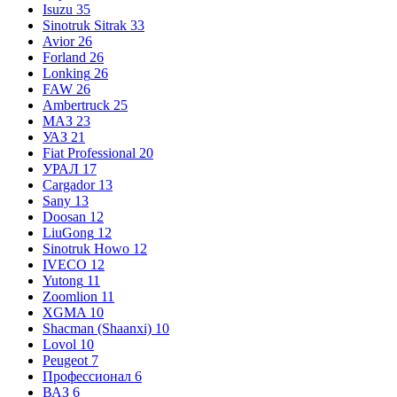
Isuzu
35
Sinotruk Sitrak
33
Avior
26
Forland
26
Lonking
26
FAW
26
Ambertruck
25
МАЗ
23
УАЗ
21
Fiat Professional
20
УРАЛ
17
Cargador
13
Sany
13
Doosan
12
LiuGong
12
Sinotruk Howo
12
IVECO
12
Yutong
11
Zoomlion
11
XGMA
10
Shacman (Shaanxi)
10
Lovol
10
Peugeot
7
Профессионал
6
ВАЗ
6