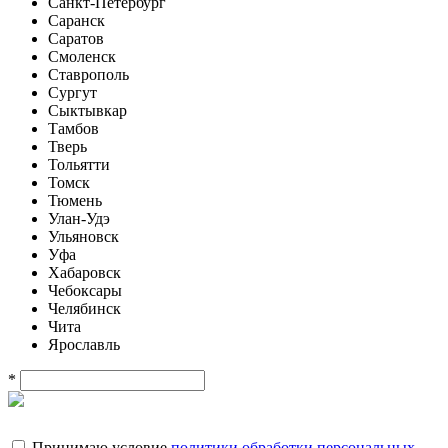
Санкт-Петербург
Саранск
Саратов
Смоленск
Ставрополь
Сургут
Сыктывкар
Тамбов
Тверь
Тольятти
Томск
Тюмень
Улан-Удэ
Ульяновск
Уфа
Хабаровск
Чебоксары
Челябинск
Чита
Ярославль
*
Принимаю условие
политики обработки персональных