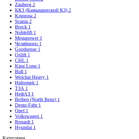
Zauberg
2
ККЗ (Камышинский КЗ)
2
Клинцы
2
Scania
2
Brock
1
Noblelift
1
Megapower
1
Челябинец
1
Goodsense
1
Oxlift
1
CHL
1
King Long
1
Bull
1
Weichai Heavy
1
Hidromek
1
ТЗА
1
НефАЗ
1
Beiben (North Benz)
1
Deutz-Fahr
1
Opel
1
Volkswagen
1
Renault
1
Hyundai
1
Категории