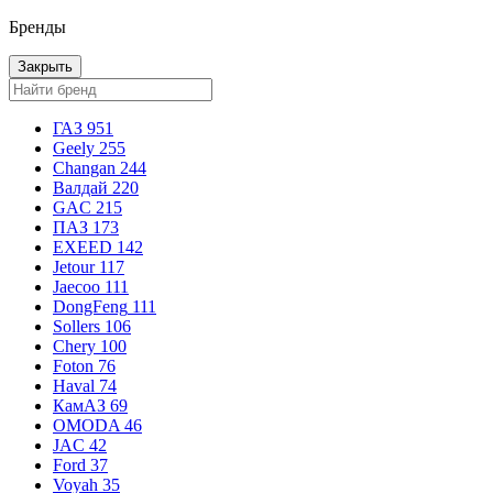
Бренды
Закрыть
ГАЗ
951
Geely
255
Changan
244
Валдай
220
GAC
215
ПАЗ
173
EXEED
142
Jetour
117
Jaecoo
111
DongFeng
111
Sollers
106
Chery
100
Foton
76
Haval
74
КамАЗ
69
OMODA
46
JAC
42
Ford
37
Voyah
35