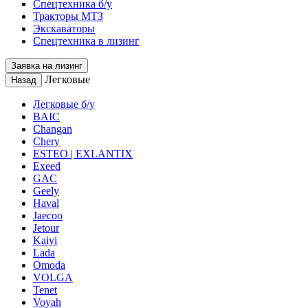
Спецтехника б/у
Тракторы МТЗ
Экскаваторы
Спецтехника в лизинг
Заявка на лизинг
Легковые
Назад
Легковые б/у
BAIC
Changan
Chery
ESTEO | EXLANTIX
Exeed
GAC
Geely
Haval
Jaecoo
Jetour
Kaiyi
Lada
Omoda
VOLGA
Tenet
Voyah