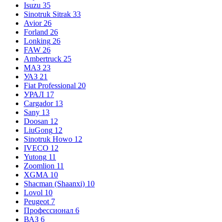
Isuzu
35
Sinotruk Sitrak
33
Avior
26
Forland
26
Lonking
26
FAW
26
Ambertruck
25
МАЗ
23
УАЗ
21
Fiat Professional
20
УРАЛ
17
Cargador
13
Sany
13
Doosan
12
LiuGong
12
Sinotruk Howo
12
IVECO
12
Yutong
11
Zoomlion
11
XGMA
10
Shacman (Shaanxi)
10
Lovol
10
Peugeot
7
Профессионал
6
ВАЗ
6