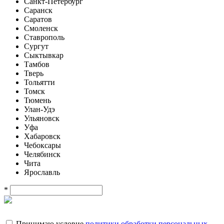
Санкт-Петербург
Саранск
Саратов
Смоленск
Ставрополь
Сургут
Сыктывкар
Тамбов
Тверь
Тольятти
Томск
Тюмень
Улан-Удэ
Ульяновск
Уфа
Хабаровск
Чебоксары
Челябинск
Чита
Ярославль
*
Принимаю условие
политики обработки персональных