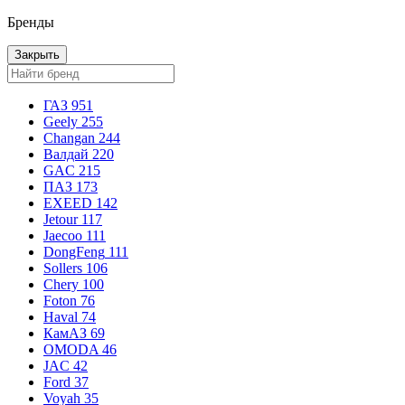
Бренды
Закрыть
ГАЗ
951
Geely
255
Changan
244
Валдай
220
GAC
215
ПАЗ
173
EXEED
142
Jetour
117
Jaecoo
111
DongFeng
111
Sollers
106
Chery
100
Foton
76
Haval
74
КамАЗ
69
OMODA
46
JAC
42
Ford
37
Voyah
35