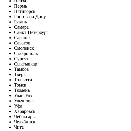
Пенза
Пермь
Пятигорск
Ростов-на-Дону
Рязань
Самара
Санкт-Петербург
Саранск
Саратов
Смоленск
Ставрополь
Сургут
Сыктывкар
Тамбов
Тверь
Тольятти
Томск
Тюмень
Улан-Удэ
Ульяновск
Уфа
Хабаровск
Чебоксары
Челябинск
Чита