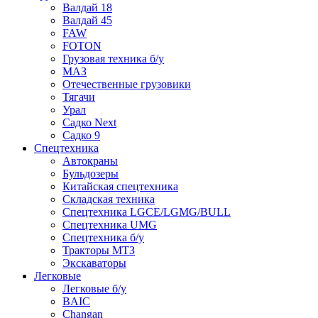
Валдай 18
Валдай 45
FAW
FOTON
Грузовая техника б/у
МАЗ
Отечественные грузовики
Тягачи
Урал
Садко Next
Садко 9
Спецтехника
Автокраны
Бульдозеры
Китайская спецтехника
Складская техника
Спецтехника LGCE/LGMG/BULL
Спецтехника UMG
Спецтехника б/у
Тракторы МТЗ
Экскаваторы
Легковые
Легковые б/у
BAIC
Changan