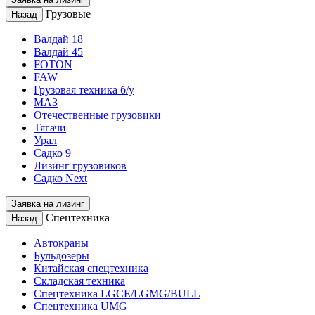
Грузовые
Назад
Валдай 18
Валдай 45
FOTON
FAW
Грузовая техника б/у
МАЗ
Отечественные грузовики
Тягачи
Урал
Садко 9
Лизинг грузовиков
Садко Next
Заявка на лизинг
Спецтехника
Назад
Автокраны
Бульдозеры
Китайская спецтехника
Складская техника
Спецтехника LGCE/LGMG/BULL
Спецтехника UMG