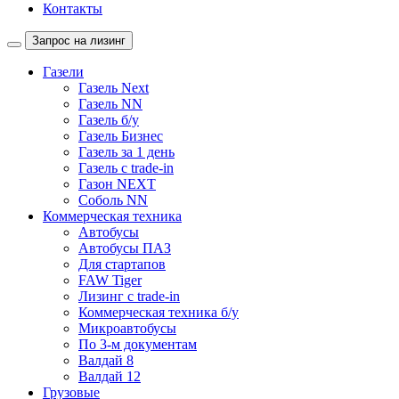
Контакты
Запрос на лизинг
Газели
Газель Next
Газель NN
Газель б/у
Газель Бизнес
Газель за 1 день
Газель с trade-in
Газон NEXT
Соболь NN
Коммерческая техника
Автобусы
Автобусы ПАЗ
Для стартапов
FAW Tiger
Лизинг с trade-in
Коммерческая техника б/у
Микроавтобусы
По 3-м документам
Валдай 8
Валдай 12
Грузовые