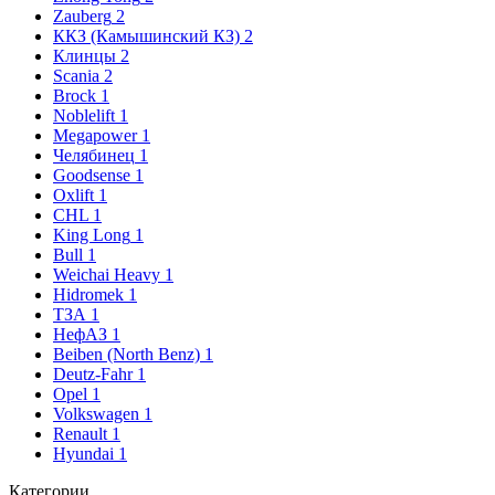
Zauberg
2
ККЗ (Камышинский КЗ)
2
Клинцы
2
Scania
2
Brock
1
Noblelift
1
Megapower
1
Челябинец
1
Goodsense
1
Oxlift
1
CHL
1
King Long
1
Bull
1
Weichai Heavy
1
Hidromek
1
ТЗА
1
НефАЗ
1
Beiben (North Benz)
1
Deutz-Fahr
1
Opel
1
Volkswagen
1
Renault
1
Hyundai
1
Категории