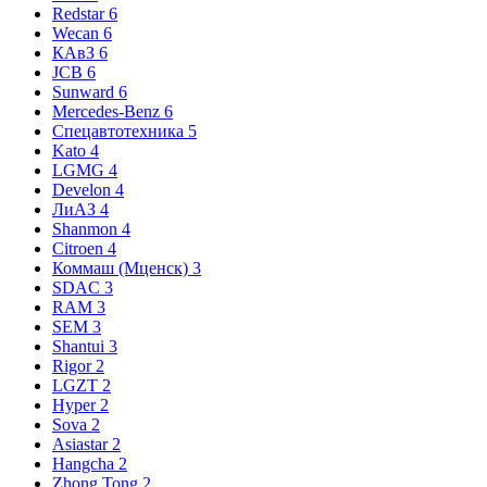
Redstar
6
Wecan
6
КАвЗ
6
JCB
6
Sunward
6
Mercedes-Benz
6
Спецавтотехника
5
Kato
4
LGMG
4
Develon
4
ЛиАЗ
4
Shanmon
4
Citroen
4
Коммаш (Мценск)
3
SDAC
3
RAM
3
SEM
3
Shantui
3
Rigor
2
LGZT
2
Hyper
2
Sova
2
Asiastar
2
Hangcha
2
Zhong Tong
2