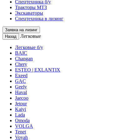
Спецтехника б/у
Тракторы МТЗ
Экскаваторы
Спецтехника в лизинг
Заявка на лизинг
Легковые
Назад
Легковые б/у
BAIC
Changan
Chery
ESTEO | EXLANTIX
Exeed
GAC
Geely
Haval
Jaecoo
Jetour
Kaiyi
Lada
Omoda
VOLGA
Tenet
Voyah