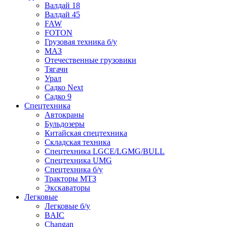
Валдай 18
Валдай 45
FAW
FOTON
Грузовая техника б/у
МАЗ
Отечественные грузовики
Тягачи
Урал
Садко Next
Садко 9
Спецтехника
Автокраны
Бульдозеры
Китайская спецтехника
Складская техника
Спецтехника LGCE/LGMG/BULL
Спецтехника UMG
Спецтехника б/у
Тракторы МТЗ
Экскаваторы
Легковые
Легковые б/у
BAIC
Changan