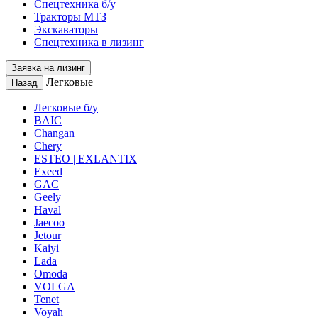
Спецтехника б/у
Тракторы МТЗ
Экскаваторы
Спецтехника в лизинг
Заявка на лизинг
Легковые
Назад
Легковые б/у
BAIC
Changan
Chery
ESTEO | EXLANTIX
Exeed
GAC
Geely
Haval
Jaecoo
Jetour
Kaiyi
Lada
Omoda
VOLGA
Tenet
Voyah