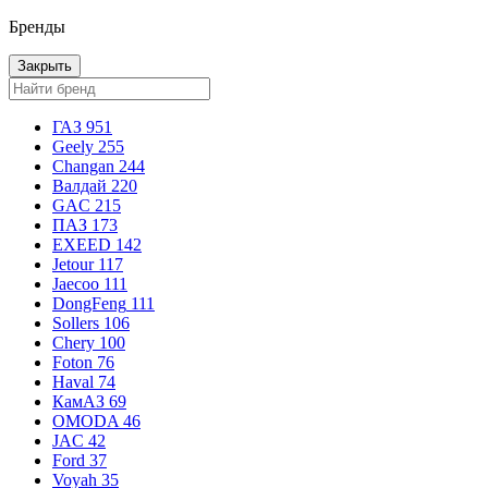
Бренды
Закрыть
ГАЗ
951
Geely
255
Changan
244
Валдай
220
GAC
215
ПАЗ
173
EXEED
142
Jetour
117
Jaecoo
111
DongFeng
111
Sollers
106
Chery
100
Foton
76
Haval
74
КамАЗ
69
OMODA
46
JAC
42
Ford
37
Voyah
35