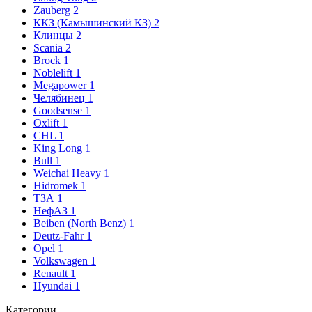
Zauberg
2
ККЗ (Камышинский КЗ)
2
Клинцы
2
Scania
2
Brock
1
Noblelift
1
Megapower
1
Челябинец
1
Goodsense
1
Oxlift
1
CHL
1
King Long
1
Bull
1
Weichai Heavy
1
Hidromek
1
ТЗА
1
НефАЗ
1
Beiben (North Benz)
1
Deutz-Fahr
1
Opel
1
Volkswagen
1
Renault
1
Hyundai
1
Категории