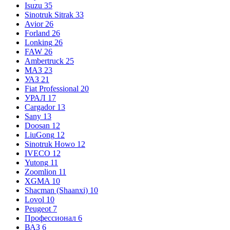
Isuzu
35
Sinotruk Sitrak
33
Avior
26
Forland
26
Lonking
26
FAW
26
Ambertruck
25
МАЗ
23
УАЗ
21
Fiat Professional
20
УРАЛ
17
Cargador
13
Sany
13
Doosan
12
LiuGong
12
Sinotruk Howo
12
IVECO
12
Yutong
11
Zoomlion
11
XGMA
10
Shacman (Shaanxi)
10
Lovol
10
Peugeot
7
Профессионал
6
ВАЗ
6