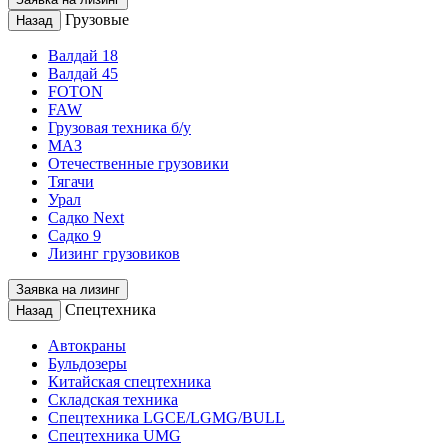
Грузовые
Назад
Валдай 18
Валдай 45
FOTON
FAW
Грузовая техника б/у
МАЗ
Отечественные грузовики
Тягачи
Урал
Садко Next
Садко 9
Лизинг грузовиков
Заявка на лизинг
Спецтехника
Назад
Автокраны
Бульдозеры
Китайская спецтехника
Складская техника
Спецтехника LGCE/LGMG/BULL
Спецтехника UMG