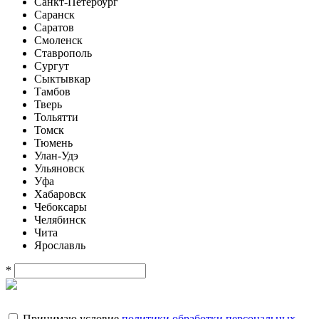
Санкт-Петербург
Саранск
Саратов
Смоленск
Ставрополь
Сургут
Сыктывкар
Тамбов
Тверь
Тольятти
Томск
Тюмень
Улан-Удэ
Ульяновск
Уфа
Хабаровск
Чебоксары
Челябинск
Чита
Ярославль
*
Принимаю условие
политики обработки персональных