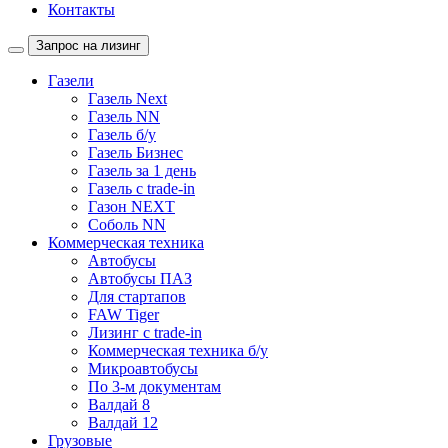
Контакты
Запрос на лизинг
Газели
Газель Next
Газель NN
Газель б/у
Газель Бизнес
Газель за 1 день
Газель с trade-in
Газон NEXT
Соболь NN
Коммерческая техника
Автобусы
Автобусы ПАЗ
Для стартапов
FAW Tiger
Лизинг с trade-in
Коммерческая техника б/у
Микроавтобусы
По 3-м документам
Валдай 8
Валдай 12
Грузовые