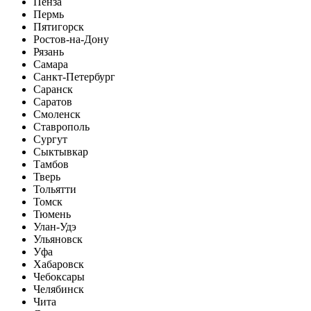
Пенза
Пермь
Пятигорск
Ростов-на-Дону
Рязань
Самара
Санкт-Петербург
Саранск
Саратов
Смоленск
Ставрополь
Сургут
Сыктывкар
Тамбов
Тверь
Тольятти
Томск
Тюмень
Улан-Удэ
Ульяновск
Уфа
Хабаровск
Чебоксары
Челябинск
Чита