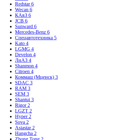
Redstar
6
Wecan
6
КАвЗ
6
JCB
6
Sunward
6
Mercedes-Benz
6
Спецавтотехника
5
Kato
4
LGMG
4
Develon
4
ЛиАЗ
4
Shanmon
4
Citroen
4
Коммаш (Мценск)
3
SDAC
3
RAM
3
SEM
3
Shantui
3
Rigor
2
LGZT
2
Hyper
2
Sova
2
Asiastar
2
Hangcha
2
Zhong Tong
2