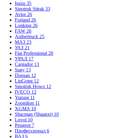
Isuzu
35
Sinotruk Sitrak
33
Avior
26
Forland
26
Lonking
26
FAW
26
Ambertruck
25
МАЗ
23
УАЗ
21
Fiat Professional
20
УРАЛ
17
Cargador
13
Sany
13
Doosan
12
LiuGong
12
Sinotruk Howo
12
IVECO
12
Yutong
11
Zoomlion
11
XGMA
10
Shacman (Shaanxi)
10
Lovol
10
Peugeot
7
Профессионал
6
ВАЗ
6