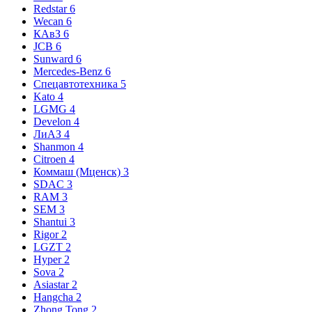
Redstar
6
Wecan
6
КАвЗ
6
JCB
6
Sunward
6
Mercedes-Benz
6
Спецавтотехника
5
Kato
4
LGMG
4
Develon
4
ЛиАЗ
4
Shanmon
4
Citroen
4
Коммаш (Мценск)
3
SDAC
3
RAM
3
SEM
3
Shantui
3
Rigor
2
LGZT
2
Hyper
2
Sova
2
Asiastar
2
Hangcha
2
Zhong Tong
2