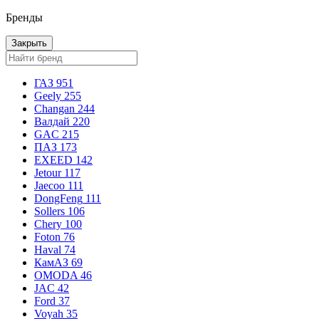
Бренды
Закрыть
ГАЗ
951
Geely
255
Changan
244
Валдай
220
GAC
215
ПАЗ
173
EXEED
142
Jetour
117
Jaecoo
111
DongFeng
111
Sollers
106
Chery
100
Foton
76
Haval
74
КамАЗ
69
OMODA
46
JAC
42
Ford
37
Voyah
35