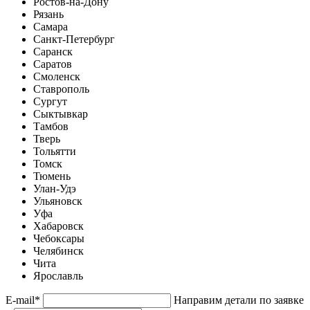
Ростов-на-Дону
Рязань
Самара
Санкт-Петербург
Саранск
Саратов
Смоленск
Ставрополь
Сургут
Сыктывкар
Тамбов
Тверь
Тольятти
Томск
Тюмень
Улан-Удэ
Ульяновск
Уфа
Хабаровск
Чебоксары
Челябинск
Чита
Ярославль
E-mail
*
Направим детали по заявке