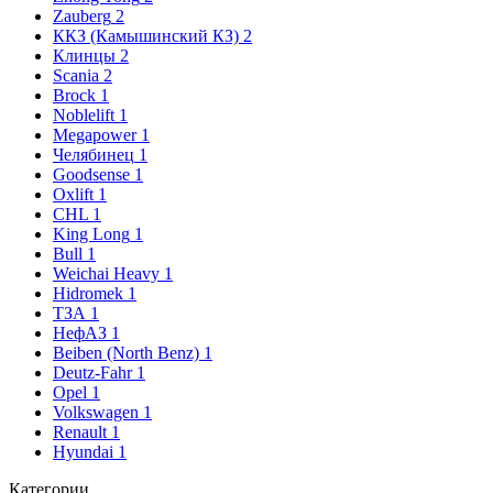
Zauberg
2
ККЗ (Камышинский КЗ)
2
Клинцы
2
Scania
2
Brock
1
Noblelift
1
Megapower
1
Челябинец
1
Goodsense
1
Oxlift
1
CHL
1
King Long
1
Bull
1
Weichai Heavy
1
Hidromek
1
ТЗА
1
НефАЗ
1
Beiben (North Benz)
1
Deutz-Fahr
1
Opel
1
Volkswagen
1
Renault
1
Hyundai
1
Категории