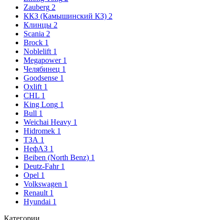
Zauberg
2
ККЗ (Камышинский КЗ)
2
Клинцы
2
Scania
2
Brock
1
Noblelift
1
Megapower
1
Челябинец
1
Goodsense
1
Oxlift
1
CHL
1
King Long
1
Bull
1
Weichai Heavy
1
Hidromek
1
ТЗА
1
НефАЗ
1
Beiben (North Benz)
1
Deutz-Fahr
1
Opel
1
Volkswagen
1
Renault
1
Hyundai
1
Категории