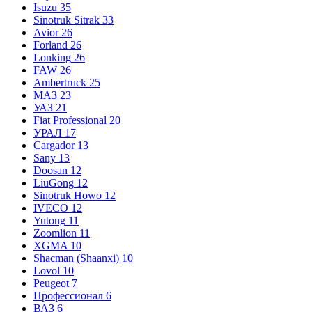
Isuzu
35
Sinotruk Sitrak
33
Avior
26
Forland
26
Lonking
26
FAW
26
Ambertruck
25
МАЗ
23
УАЗ
21
Fiat Professional
20
УРАЛ
17
Cargador
13
Sany
13
Doosan
12
LiuGong
12
Sinotruk Howo
12
IVECO
12
Yutong
11
Zoomlion
11
XGMA
10
Shacman (Shaanxi)
10
Lovol
10
Peugeot
7
Профессионал
6
ВАЗ
6