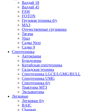
Валдай 18
Валдай 45
FAW
FOTON
Грузовая техника б/у
МАЗ
Отечественные грузовики
Тягачи
Урал
Садко Next
Садко 9
Спецтехника
Автокраны
Бульдозеры
Китайская спецтехника
Складская техника
Спецтехника LGCE/LGMG/BULL
Спецтехника UMG
Спецтехника б/у
Тракторы МТЗ
Экскаваторы
Легковые
Легковые б/у
BAIC
Changan