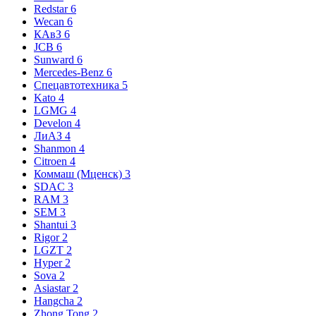
Redstar
6
Wecan
6
КАвЗ
6
JCB
6
Sunward
6
Mercedes-Benz
6
Спецавтотехника
5
Kato
4
LGMG
4
Develon
4
ЛиАЗ
4
Shanmon
4
Citroen
4
Коммаш (Мценск)
3
SDAC
3
RAM
3
SEM
3
Shantui
3
Rigor
2
LGZT
2
Hyper
2
Sova
2
Asiastar
2
Hangcha
2
Zhong Tong
2