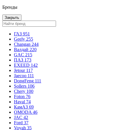
Бренды
Закрыть
ГАЗ
951
Geely
255
Changan
244
Валдай
220
GAC
215
ПАЗ
173
EXEED
142
Jetour
117
Jaecoo
111
DongFeng
111
Sollers
106
Chery
100
Foton
76
Haval
74
КамАЗ
69
OMODA
46
JAC
42
Ford
37
Voyah
35