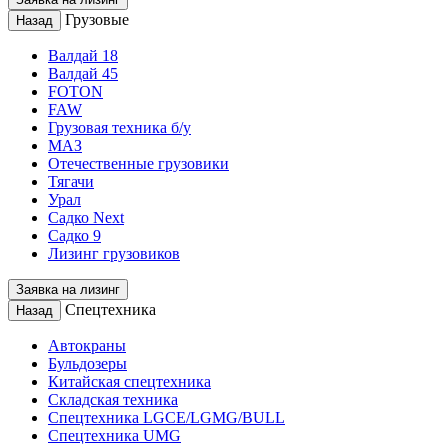
Грузовые
Назад
Валдай 18
Валдай 45
FOTON
FAW
Грузовая техника б/у
МАЗ
Отечественные грузовики
Тягачи
Урал
Садко Next
Садко 9
Лизинг грузовиков
Заявка на лизинг
Спецтехника
Назад
Автокраны
Бульдозеры
Китайская спецтехника
Складская техника
Спецтехника LGCE/LGMG/BULL
Спецтехника UMG