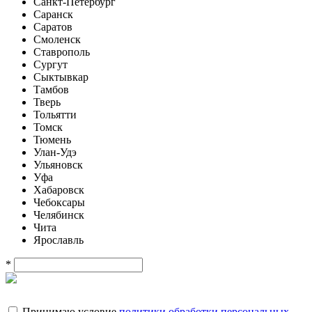
Санкт-Петербург
Саранск
Саратов
Смоленск
Ставрополь
Сургут
Сыктывкар
Тамбов
Тверь
Тольятти
Томск
Тюмень
Улан-Удэ
Ульяновск
Уфа
Хабаровск
Чебоксары
Челябинск
Чита
Ярославль
*
Принимаю условие
политики обработки персональных