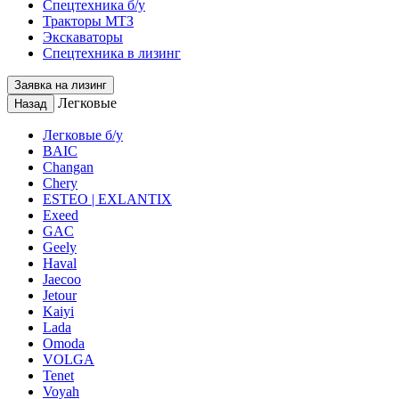
Спецтехника б/у
Тракторы МТЗ
Экскаваторы
Спецтехника в лизинг
Заявка на лизинг
Легковые
Назад
Легковые б/у
BAIC
Changan
Chery
ESTEO | EXLANTIX
Exeed
GAC
Geely
Haval
Jaecoo
Jetour
Kaiyi
Lada
Omoda
VOLGA
Tenet
Voyah