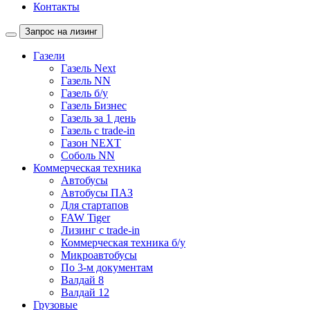
Контакты
Запрос на лизинг
Газели
Газель Next
Газель NN
Газель б/у
Газель Бизнес
Газель за 1 день
Газель с trade-in
Газон NEXT
Соболь NN
Коммерческая техника
Автобусы
Автобусы ПАЗ
Для стартапов
FAW Tiger
Лизинг с trade-in
Коммерческая техника б/у
Микроавтобусы
По 3-м документам
Валдай 8
Валдай 12
Грузовые