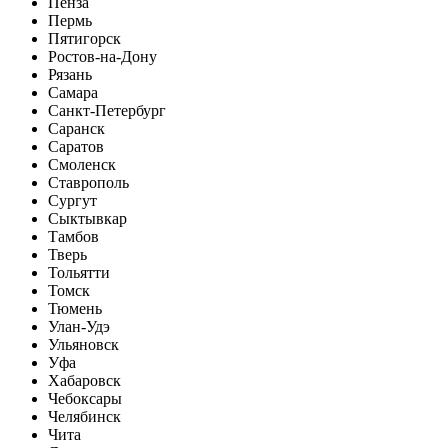
Пенза
Пермь
Пятигорск
Ростов-на-Дону
Рязань
Самара
Санкт-Петербург
Саранск
Саратов
Смоленск
Ставрополь
Сургут
Сыктывкар
Тамбов
Тверь
Тольятти
Томск
Тюмень
Улан-Удэ
Ульяновск
Уфа
Хабаровск
Чебоксары
Челябинск
Чита