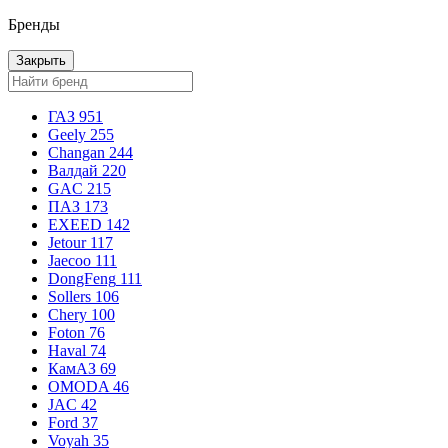
Бренды
Закрыть
ГАЗ
951
Geely
255
Changan
244
Валдай
220
GAC
215
ПАЗ
173
EXEED
142
Jetour
117
Jaecoo
111
DongFeng
111
Sollers
106
Chery
100
Foton
76
Haval
74
КамАЗ
69
OMODA
46
JAC
42
Ford
37
Voyah
35