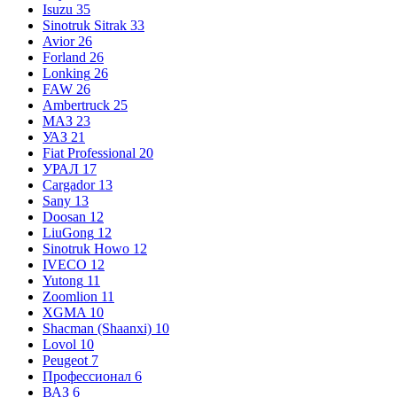
Isuzu
35
Sinotruk Sitrak
33
Avior
26
Forland
26
Lonking
26
FAW
26
Ambertruck
25
МАЗ
23
УАЗ
21
Fiat Professional
20
УРАЛ
17
Cargador
13
Sany
13
Doosan
12
LiuGong
12
Sinotruk Howo
12
IVECO
12
Yutong
11
Zoomlion
11
XGMA
10
Shacman (Shaanxi)
10
Lovol
10
Peugeot
7
Профессионал
6
ВАЗ
6