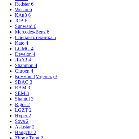
Redstar
6
Wecan
6
КАвЗ
6
JCB
6
Sunward
6
Mercedes-Benz
6
Спецавтотехника
5
Kato
4
LGMG
4
Develon
4
ЛиАЗ
4
Shanmon
4
Citroen
4
Коммаш (Мценск)
3
SDAC
3
RAM
3
SEM
3
Shantui
3
Rigor
2
LGZT
2
Hyper
2
Sova
2
Asiastar
2
Hangcha
2
Zhong Tong
2