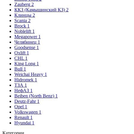
Zauberg
2
ККЗ (Камышинский КЗ)
2
Клинцы
2
Scania
2
Brock
1
Noblelift
1
Megapower
1
Челябинец
1
Goodsense
1
Oxlift
1
CHL
1
King Long
1
Bull
1
Weichai Heavy
1
Hidromek
1
ТЗА
1
НефАЗ
1
Beiben (North Benz)
1
Deutz-Fahr
1
Opel
1
Volkswagen
1
Renault
1
Hyundai
1
Категории