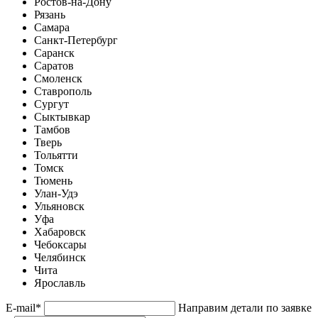
Ростов-на-Дону
Рязань
Самара
Санкт-Петербург
Саранск
Саратов
Смоленск
Ставрополь
Сургут
Сыктывкар
Тамбов
Тверь
Тольятти
Томск
Тюмень
Улан-Удэ
Ульяновск
Уфа
Хабаровск
Чебоксары
Челябинск
Чита
Ярославль
E-mail
*
Направим детали по заявке