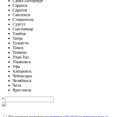
Санкт-Петербург
Саранск
Саратов
Смоленск
Ставрополь
Сургут
Сыктывкар
Тамбов
Тверь
Тольятти
Томск
Тюмень
Улан-Удэ
Ульяновск
Уфа
Хабаровск
Чебоксары
Челябинск
Чита
Ярославль
*
Принимаю условие
политики обработки персональных