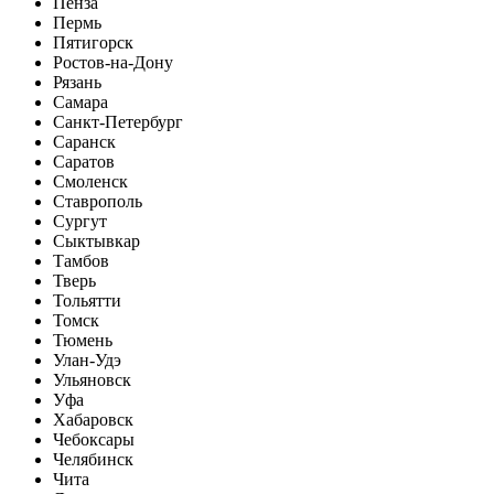
Пенза
Пермь
Пятигорск
Ростов-на-Дону
Рязань
Самара
Санкт-Петербург
Саранск
Саратов
Смоленск
Ставрополь
Сургут
Сыктывкар
Тамбов
Тверь
Тольятти
Томск
Тюмень
Улан-Удэ
Ульяновск
Уфа
Хабаровск
Чебоксары
Челябинск
Чита