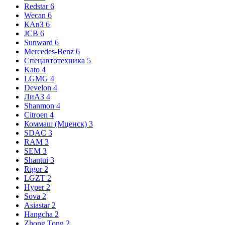
Redstar
6
Wecan
6
КАвЗ
6
JCB
6
Sunward
6
Mercedes-Benz
6
Спецавтотехника
5
Kato
4
LGMG
4
Develon
4
ЛиАЗ
4
Shanmon
4
Citroen
4
Коммаш (Мценск)
3
SDAC
3
RAM
3
SEM
3
Shantui
3
Rigor
2
LGZT
2
Hyper
2
Sova
2
Asiastar
2
Hangcha
2
Zhong Tong
2