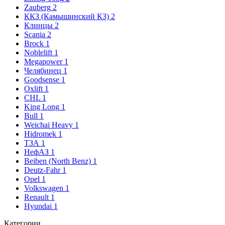
Zauberg
2
ККЗ (Камышинский КЗ)
2
Клинцы
2
Scania
2
Brock
1
Noblelift
1
Megapower
1
Челябинец
1
Goodsense
1
Oxlift
1
CHL
1
King Long
1
Bull
1
Weichai Heavy
1
Hidromek
1
ТЗА
1
НефАЗ
1
Beiben (North Benz)
1
Deutz-Fahr
1
Opel
1
Volkswagen
1
Renault
1
Hyundai
1
Категории