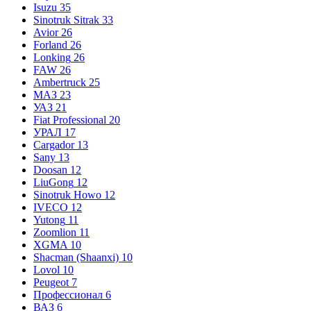
Isuzu
35
Sinotruk Sitrak
33
Avior
26
Forland
26
Lonking
26
FAW
26
Ambertruck
25
МАЗ
23
УАЗ
21
Fiat Professional
20
УРАЛ
17
Cargador
13
Sany
13
Doosan
12
LiuGong
12
Sinotruk Howo
12
IVECO
12
Yutong
11
Zoomlion
11
XGMA
10
Shacman (Shaanxi)
10
Lovol
10
Peugeot
7
Профессионал
6
ВАЗ
6