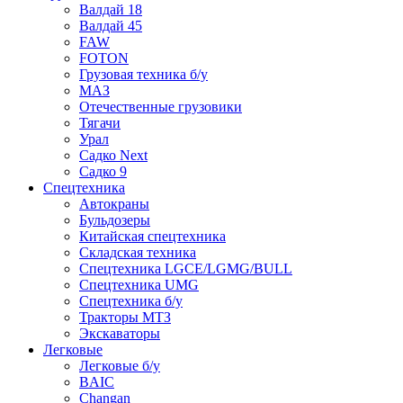
Валдай 18
Валдай 45
FAW
FOTON
Грузовая техника б/у
МАЗ
Отечественные грузовики
Тягачи
Урал
Садко Next
Садко 9
Спецтехника
Автокраны
Бульдозеры
Китайская спецтехника
Складская техника
Спецтехника LGCE/LGMG/BULL
Спецтехника UMG
Спецтехника б/у
Тракторы МТЗ
Экскаваторы
Легковые
Легковые б/у
BAIC
Changan