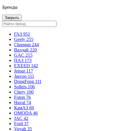
Бренды
Закрыть
ГАЗ
951
Geely
255
Changan
244
Валдай
220
GAC
215
ПАЗ
173
EXEED
142
Jetour
117
Jaecoo
111
DongFeng
111
Sollers
106
Chery
100
Foton
76
Haval
74
КамАЗ
69
OMODA
46
JAC
42
Ford
37
Voyah
35