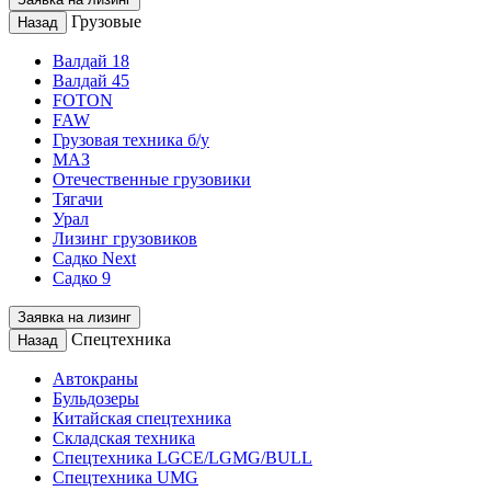
Грузовые
Назад
Валдай 18
Валдай 45
FOTON
FAW
Грузовая техника б/у
МАЗ
Отечественные грузовики
Тягачи
Урал
Лизинг грузовиков
Садко Next
Садко 9
Заявка на лизинг
Спецтехника
Назад
Автокраны
Бульдозеры
Китайская спецтехника
Складская техника
Спецтехника LGCE/LGMG/BULL
Спецтехника UMG