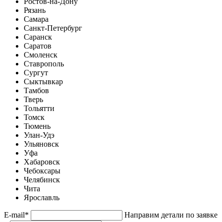
Ростов-на-Дону
Рязань
Самара
Санкт-Петербург
Саранск
Саратов
Смоленск
Ставрополь
Сургут
Сыктывкар
Тамбов
Тверь
Тольятти
Томск
Тюмень
Улан-Удэ
Ульяновск
Уфа
Хабаровск
Чебоксары
Челябинск
Чита
Ярославль
E-mail
*
Направим детали по заявке