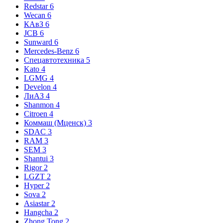
Redstar
6
Wecan
6
КАвЗ
6
JCB
6
Sunward
6
Mercedes-Benz
6
Спецавтотехника
5
Kato
4
LGMG
4
Develon
4
ЛиАЗ
4
Shanmon
4
Citroen
4
Коммаш (Мценск)
3
SDAC
3
RAM
3
SEM
3
Shantui
3
Rigor
2
LGZT
2
Hyper
2
Sova
2
Asiastar
2
Hangcha
2
Zhong Tong
2