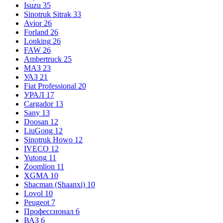
Isuzu
35
Sinotruk Sitrak
33
Avior
26
Forland
26
Lonking
26
FAW
26
Ambertruck
25
МАЗ
23
УАЗ
21
Fiat Professional
20
УРАЛ
17
Cargador
13
Sany
13
Doosan
12
LiuGong
12
Sinotruk Howo
12
IVECO
12
Yutong
11
Zoomlion
11
XGMA
10
Shacman (Shaanxi)
10
Lovol
10
Peugeot
7
Профессионал
6
ВАЗ
6