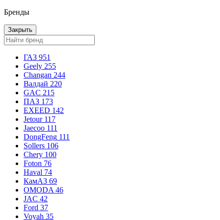
Бренды
Закрыть
ГАЗ
951
Geely
255
Changan
244
Валдай
220
GAC
215
ПАЗ
173
EXEED
142
Jetour
117
Jaecoo
111
DongFeng
111
Sollers
106
Chery
100
Foton
76
Haval
74
КамАЗ
69
OMODA
46
JAC
42
Ford
37
Voyah
35