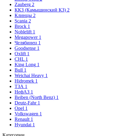
Zauberg
2
ККЗ (Камышинский КЗ)
2
Клинцы
2
Scania
2
Brock
1
Noblelift
1
Megapower
1
Челябинец
1
Goodsense
1
Oxlift
1
CHL
1
King Long
1
Bull
1
Weichai Heavy
1
Hidromek
1
ТЗА
1
НефАЗ
1
Beiben (North Benz)
1
Deutz-Fahr
1
Opel
1
Volkswagen
1
Renault
1
Hyundai
1
Категории