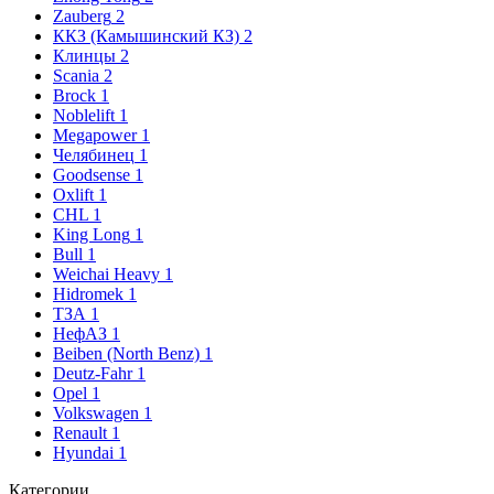
Zauberg
2
ККЗ (Камышинский КЗ)
2
Клинцы
2
Scania
2
Brock
1
Noblelift
1
Megapower
1
Челябинец
1
Goodsense
1
Oxlift
1
CHL
1
King Long
1
Bull
1
Weichai Heavy
1
Hidromek
1
ТЗА
1
НефАЗ
1
Beiben (North Benz)
1
Deutz-Fahr
1
Opel
1
Volkswagen
1
Renault
1
Hyundai
1
Категории