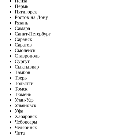
Пенза
Пермь
Пятигорск
Ростов-на-Дону
Рязань
Самара
Санкт-Петербург
Саранск
Саратов
Смоленск
Ставрополь
Сургут
Сыктывкар
Тамбов
Тверь
Тольятти
Томск
Тюмень
Улан-Удэ
Ульяновск
Уфа
Хабаровск
Чебоксары
Челябинск
Чита