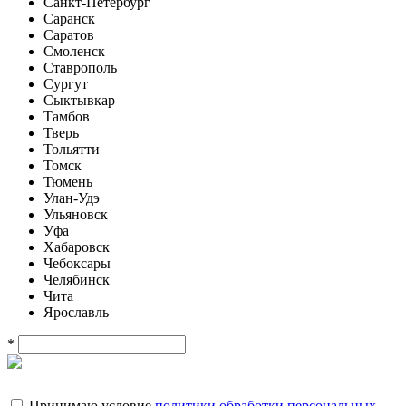
Санкт-Петербург
Саранск
Саратов
Смоленск
Ставрополь
Сургут
Сыктывкар
Тамбов
Тверь
Тольятти
Томск
Тюмень
Улан-Удэ
Ульяновск
Уфа
Хабаровск
Чебоксары
Челябинск
Чита
Ярославль
*
Принимаю условие
политики обработки персональных