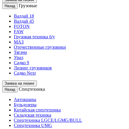
Грузовые
Назад
Валдай 18
Валдай 45
FOTON
FAW
Грузовая техника б/у
МАЗ
Отечественные грузовики
Тягачи
Урал
Садко 9
Лизинг грузовиков
Садко Next
Заявка на лизинг
Спецтехника
Назад
Автокраны
Бульдозеры
Китайская спецтехника
Складская техника
Спецтехника LGCE/LGMG/BULL
Спецтехника UMG