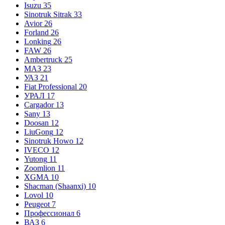
Isuzu
35
Sinotruk Sitrak
33
Avior
26
Forland
26
Lonking
26
FAW
26
Ambertruck
25
МАЗ
23
УАЗ
21
Fiat Professional
20
УРАЛ
17
Cargador
13
Sany
13
Doosan
12
LiuGong
12
Sinotruk Howo
12
IVECO
12
Yutong
11
Zoomlion
11
XGMA
10
Shacman (Shaanxi)
10
Lovol
10
Peugeot
7
Профессионал
6
ВАЗ
6