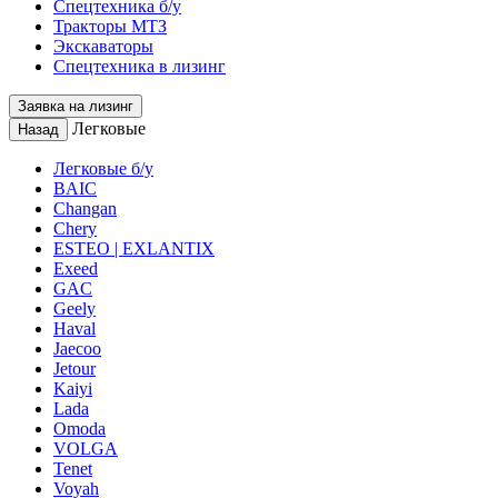
Спецтехника б/у
Тракторы МТЗ
Экскаваторы
Спецтехника в лизинг
Заявка на лизинг
Легковые
Назад
Легковые б/у
BAIC
Changan
Chery
ESTEO | EXLANTIX
Exeed
GAC
Geely
Haval
Jaecoo
Jetour
Kaiyi
Lada
Omoda
VOLGA
Tenet
Voyah