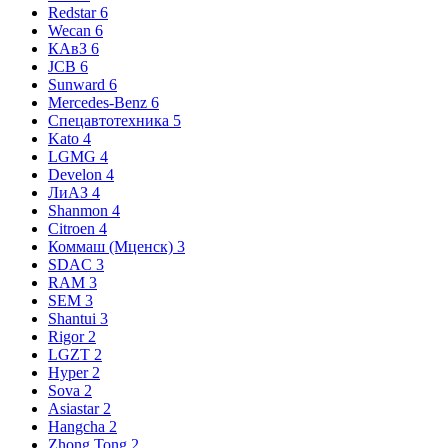
Redstar
6
Wecan
6
КАвЗ
6
JCB
6
Sunward
6
Mercedes-Benz
6
Спецавтотехника
5
Kato
4
LGMG
4
Develon
4
ЛиАЗ
4
Shanmon
4
Citroen
4
Коммаш (Мценск)
3
SDAC
3
RAM
3
SEM
3
Shantui
3
Rigor
2
LGZT
2
Hyper
2
Sova
2
Asiastar
2
Hangcha
2
Zhong Tong
2