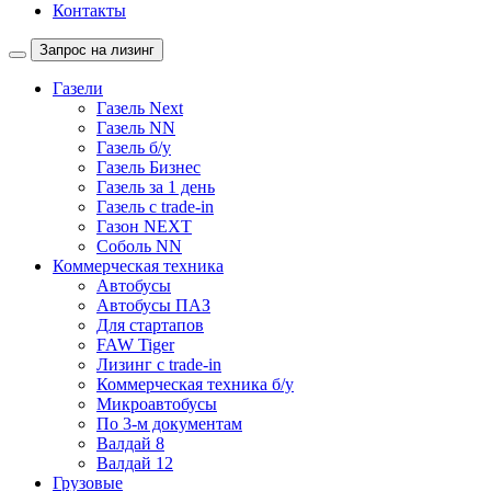
Контакты
Запрос на лизинг
Газели
Газель Next
Газель NN
Газель б/у
Газель Бизнес
Газель за 1 день
Газель с trade-in
Газон NEXT
Соболь NN
Коммерческая техника
Автобусы
Автобусы ПАЗ
Для стартапов
FAW Tiger
Лизинг с trade-in
Коммерческая техника б/у
Микроавтобусы
По 3-м документам
Валдай 8
Валдай 12
Грузовые