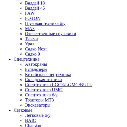
Валдай 18
Валдай 45
FAW
FOTON
Грузовая техника б/у
МАЗ
Отечественные грузовики
Тягачи
Урал
Садко Next
Садко 9
Спецтехника
Автокраны
Бульдозеры
Китайская спецтехника
Складская техника
Спецтехника LGCE/LGMG/BULL
Спецтехника UMG
Спецтехника б/у
Тракторы МТЗ
Экскаваторы
Легковые
Легковые б/у
BAIC
Changan