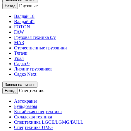
Грузовые
Назад
Валдай 18
Валдай 45
FOTON
FAW
Грузовая техника б/у
МАЗ
Отечественные грузовики
Тягачи
Урал
Садко 9
Лизинг грузовиков
Садко Next
Заявка на лизинг
Спецтехника
Назад
Автокраны
Бульдозеры
Китайская спецтехника
Складская техника
Спецтехника LGCE/LGMG/BULL
Спецтехника UMG