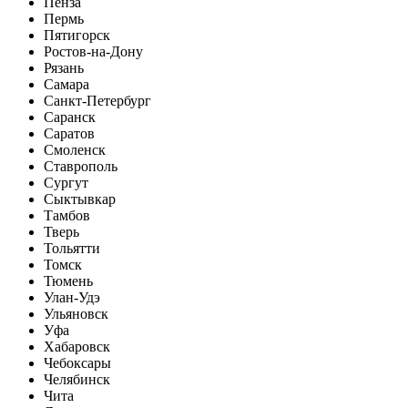
Пенза
Пермь
Пятигорск
Ростов-на-Дону
Рязань
Самара
Санкт-Петербург
Саранск
Саратов
Смоленск
Ставрополь
Сургут
Сыктывкар
Тамбов
Тверь
Тольятти
Томск
Тюмень
Улан-Удэ
Ульяновск
Уфа
Хабаровск
Чебоксары
Челябинск
Чита