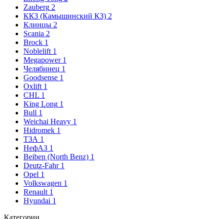
Zauberg
2
ККЗ (Камышинский КЗ)
2
Клинцы
2
Scania
2
Brock
1
Noblelift
1
Megapower
1
Челябинец
1
Goodsense
1
Oxlift
1
CHL
1
King Long
1
Bull
1
Weichai Heavy
1
Hidromek
1
ТЗА
1
НефАЗ
1
Beiben (North Benz)
1
Deutz-Fahr
1
Opel
1
Volkswagen
1
Renault
1
Hyundai
1
Категории