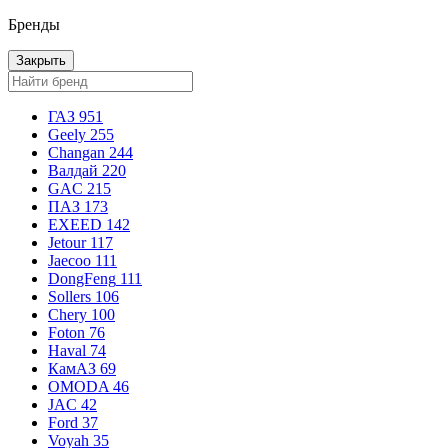
Бренды
Закрыть
ГАЗ
951
Geely
255
Changan
244
Валдай
220
GAC
215
ПАЗ
173
EXEED
142
Jetour
117
Jaecoo
111
DongFeng
111
Sollers
106
Chery
100
Foton
76
Haval
74
КамАЗ
69
OMODA
46
JAC
42
Ford
37
Voyah
35