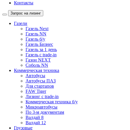
Контакты
Запрос на лизинг
Газели
Газель Next
Газель NN
Газель б/у
Газель Бизнес
Газель за 1 день
Газель с trade-in
Газон NEXT
Соболь NN
Коммерческая техника
Автобусы
Автобусы ПАЗ
Для стартапов
FAW Tiger
Лизинг с trade-in
Коммерческая техника б/у
Микроавтобусы
По 3-м документам
Валдай 8
Валдай 12
Грузовые