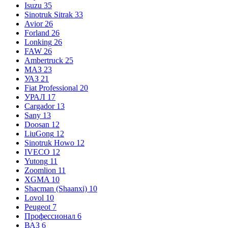
Isuzu
35
Sinotruk Sitrak
33
Avior
26
Forland
26
Lonking
26
FAW
26
Ambertruck
25
МАЗ
23
УАЗ
21
Fiat Professional
20
УРАЛ
17
Cargador
13
Sany
13
Doosan
12
LiuGong
12
Sinotruk Howo
12
IVECO
12
Yutong
11
Zoomlion
11
XGMA
10
Shacman (Shaanxi)
10
Lovol
10
Peugeot
7
Профессионал
6
ВАЗ
6