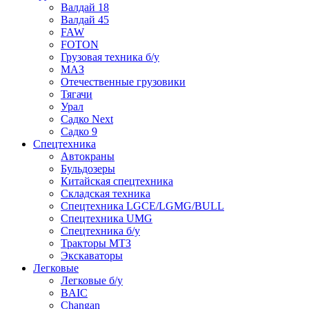
Валдай 18
Валдай 45
FAW
FOTON
Грузовая техника б/у
МАЗ
Отечественные грузовики
Тягачи
Урал
Садко Next
Садко 9
Спецтехника
Автокраны
Бульдозеры
Китайская спецтехника
Складская техника
Спецтехника LGCE/LGMG/BULL
Спецтехника UMG
Спецтехника б/у
Тракторы МТЗ
Экскаваторы
Легковые
Легковые б/у
BAIC
Changan