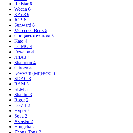
Redstar
6
Wecan
6
КАвЗ
6
JCB
6
Sunward
6
Mercedes-Benz
6
Спецавтотехника
5
Kato
4
LGMG
4
Develon
4
ЛиАЗ
4
Shanmon
4
Citroen
4
Коммаш (Мценск)
3
SDAC
3
RAM
3
SEM
3
Shantui
3
Rigor
2
LGZT
2
Hyper
2
Sova
2
Asiastar
2
Hangcha
2
Zhong Tong
2