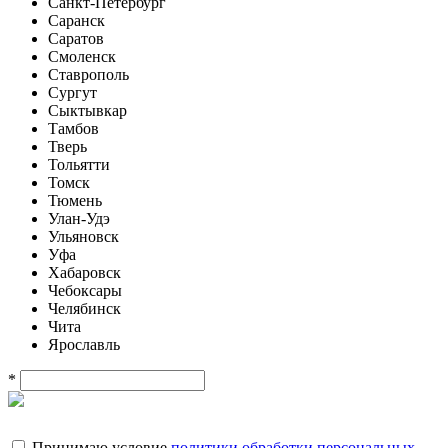
Санкт-Петербург
Саранск
Саратов
Смоленск
Ставрополь
Сургут
Сыктывкар
Тамбов
Тверь
Тольятти
Томск
Тюмень
Улан-Удэ
Ульяновск
Уфа
Хабаровск
Чебоксары
Челябинск
Чита
Ярославль
*
Принимаю условие
политики обработки персональных