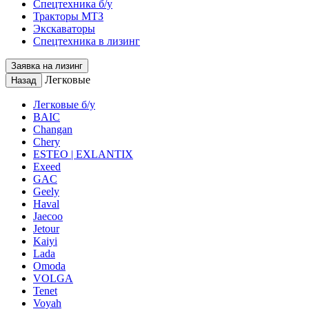
Спецтехника б/у
Тракторы МТЗ
Экскаваторы
Спецтехника в лизинг
Заявка на лизинг
Легковые
Назад
Легковые б/у
BAIC
Changan
Chery
ESTEO | EXLANTIX
Exeed
GAC
Geely
Haval
Jaecoo
Jetour
Kaiyi
Lada
Omoda
VOLGA
Tenet
Voyah