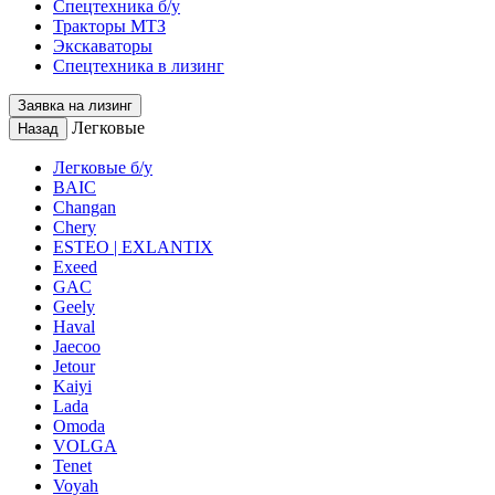
Спецтехника б/у
Тракторы МТЗ
Экскаваторы
Спецтехника в лизинг
Заявка на лизинг
Легковые
Назад
Легковые б/у
BAIC
Changan
Chery
ESTEO | EXLANTIX
Exeed
GAC
Geely
Haval
Jaecoo
Jetour
Kaiyi
Lada
Omoda
VOLGA
Tenet
Voyah