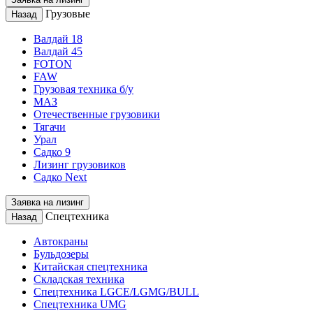
Грузовые
Назад
Валдай 18
Валдай 45
FOTON
FAW
Грузовая техника б/у
МАЗ
Отечественные грузовики
Тягачи
Урал
Садко 9
Лизинг грузовиков
Садко Next
Заявка на лизинг
Спецтехника
Назад
Автокраны
Бульдозеры
Китайская спецтехника
Складская техника
Спецтехника LGCE/LGMG/BULL
Спецтехника UMG