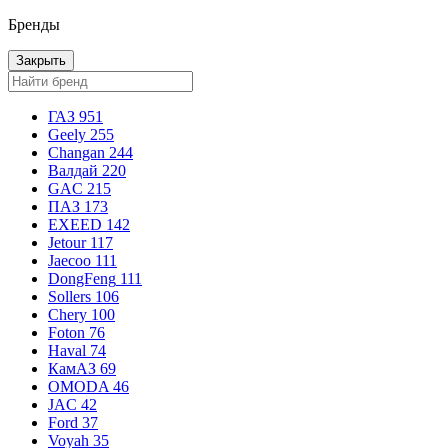
Бренды
Закрыть
ГАЗ
951
Geely
255
Changan
244
Валдай
220
GAC
215
ПАЗ
173
EXEED
142
Jetour
117
Jaecoo
111
DongFeng
111
Sollers
106
Chery
100
Foton
76
Haval
74
КамАЗ
69
OMODA
46
JAC
42
Ford
37
Voyah
35