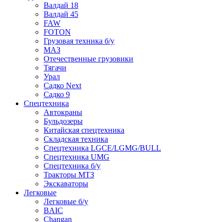
Валдай 18
Валдай 45
FAW
FOTON
Грузовая техника б/у
МАЗ
Отечественные грузовики
Тягачи
Урал
Садко Next
Садко 9
Спецтехника
Автокраны
Бульдозеры
Китайская спецтехника
Складская техника
Спецтехника LGCE/LGMG/BULL
Спецтехника UMG
Спецтехника б/у
Тракторы МТЗ
Экскаваторы
Легковые
Легковые б/у
BAIC
Changan