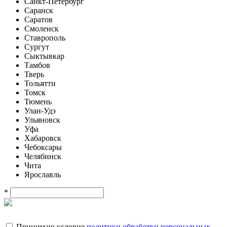
Санкт-Петербург
Саранск
Саратов
Смоленск
Ставрополь
Сургут
Сыктывкар
Тамбов
Тверь
Тольятти
Томск
Тюмень
Улан-Удэ
Ульяновск
Уфа
Хабаровск
Чебоксары
Челябинск
Чита
Ярославль
*
Принимаю условие
политики обработки персональных