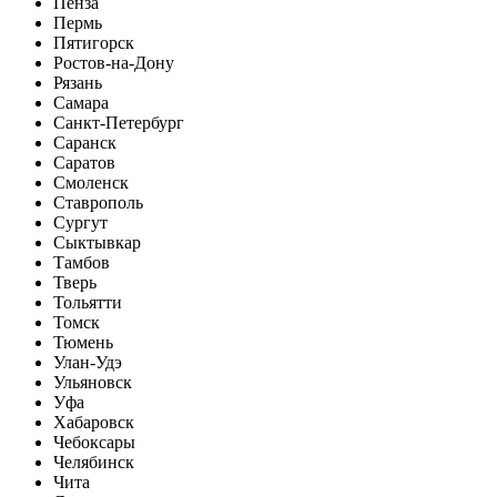
Пенза
Пермь
Пятигорск
Ростов-на-Дону
Рязань
Самара
Санкт-Петербург
Саранск
Саратов
Смоленск
Ставрополь
Сургут
Сыктывкар
Тамбов
Тверь
Тольятти
Томск
Тюмень
Улан-Удэ
Ульяновск
Уфа
Хабаровск
Чебоксары
Челябинск
Чита