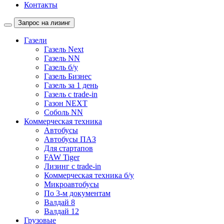
Контакты
Запрос на лизинг
Газели
Газель Next
Газель NN
Газель б/у
Газель Бизнес
Газель за 1 день
Газель с trade-in
Газон NEXT
Соболь NN
Коммерческая техника
Автобусы
Автобусы ПАЗ
Для стартапов
FAW Tiger
Лизинг с trade-in
Коммерческая техника б/у
Микроавтобусы
По 3-м документам
Валдай 8
Валдай 12
Грузовые