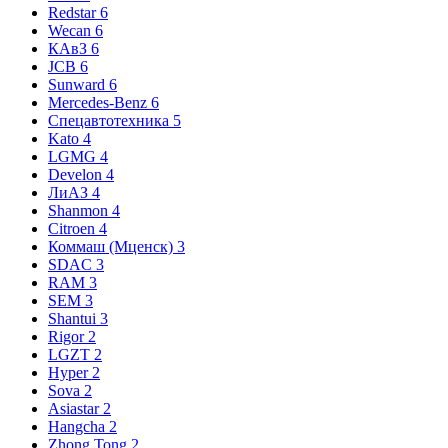
Redstar
6
Wecan
6
КАвЗ
6
JCB
6
Sunward
6
Mercedes-Benz
6
Спецавтотехника
5
Kato
4
LGMG
4
Develon
4
ЛиАЗ
4
Shanmon
4
Citroen
4
Коммаш (Мценск)
3
SDAC
3
RAM
3
SEM
3
Shantui
3
Rigor
2
LGZT
2
Hyper
2
Sova
2
Asiastar
2
Hangcha
2
Zhong Tong
2