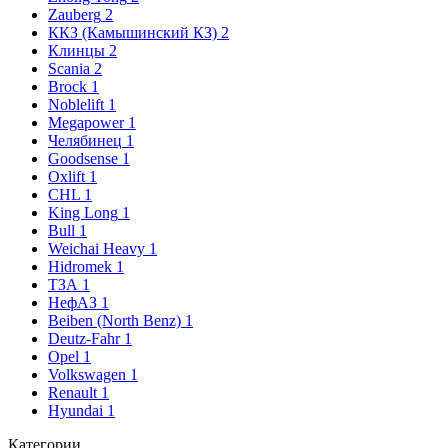
Zauberg
2
ККЗ (Камышинский КЗ)
2
Клинцы
2
Scania
2
Brock
1
Noblelift
1
Megapower
1
Челябинец
1
Goodsense
1
Oxlift
1
CHL
1
King Long
1
Bull
1
Weichai Heavy
1
Hidromek
1
ТЗА
1
НефАЗ
1
Beiben (North Benz)
1
Deutz-Fahr
1
Opel
1
Volkswagen
1
Renault
1
Hyundai
1
Категории