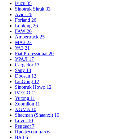
Isuzu
35
Sinotruk Sitrak
33
Avior
26
Forland
26
Lonking
26
FAW
26
Ambertruck
25
МАЗ
23
УАЗ
21
Fiat Professional
20
УРАЛ
17
Cargador
13
Sany
13
Doosan
12
LiuGong
12
Sinotruk Howo
12
IVECO
12
Yutong
11
Zoomlion
11
XGMA
10
Shacman (Shaanxi)
10
Lovol
10
Peugeot
7
Профессионал
6
ВАЗ
6