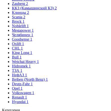
Zauberg
2
ККЗ (Камышинский КЗ)
2
Клинцы
2
Scania
2
Brock
1
Noblelift
1
Megapower
1
Челябинец
1
Goodsense
1
Oxlift
1
CHL
1
King Long
1
Bull
1
Weichai Heavy
1
Hidromek
1
ТЗА
1
НефАЗ
1
Beiben (North Benz)
1
Deutz-Fahr
1
Opel
1
Volkswagen
1
Renault
1
Hyundai
1
Категории