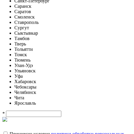
Санкт-Петербург
Саранск
Саратов
Смоленск
Ставрополь
Сургут
Сыктывкар
Тамбов
Тверь
Тольятти
Томск
Тюмень
Улан-Удэ
Ульяновск
Уфа
Хабаровск
Чебоксары
Челябинск
Чита
Ярославль
*
Принимаю условие
политики обработки персональных