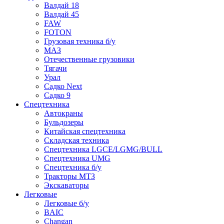
Валдай 18
Валдай 45
FAW
FOTON
Грузовая техника б/у
МАЗ
Отечественные грузовики
Тягачи
Урал
Садко Next
Садко 9
Спецтехника
Автокраны
Бульдозеры
Китайская спецтехника
Складская техника
Спецтехника LGCE/LGMG/BULL
Спецтехника UMG
Спецтехника б/у
Тракторы МТЗ
Экскаваторы
Легковые
Легковые б/у
BAIC
Changan