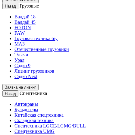
Грузовые
Назад
Валдай 18
Валдай 45
FOTON
FAW
Грузовая техника б/у
МАЗ
Отечественные грузовики
Тягачи
Урал
Садко 9
Лизинг грузовиков
Садко Next
Заявка на лизинг
Спецтехника
Назад
Автокраны
Бульдозеры
Китайская спецтехника
Складская техника
Спецтехника LGCE/LGMG/BULL
Спецтехника UMG