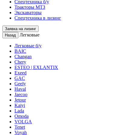
Спецтехника б/у
Тракторы МТЗ
Экскаваторы
Спецтехника в лизинг
Заявка на лизинг
Легковые
Назад
Легковые б/у
BAIC
Changan
Chery
ESTEO | EXLANTIX
Exeed
GAC
Geely
Haval
Jaecoo
Jetour
Kaiyi
Lada
Omoda
VOLGA
Tenet
Voyah