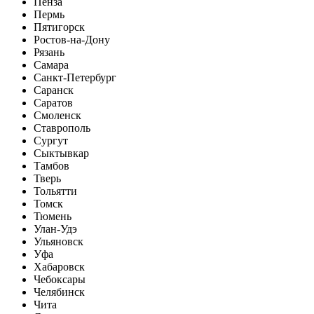
Пенза
Пермь
Пятигорск
Ростов-на-Дону
Рязань
Самара
Санкт-Петербург
Саранск
Саратов
Смоленск
Ставрополь
Сургут
Сыктывкар
Тамбов
Тверь
Тольятти
Томск
Тюмень
Улан-Удэ
Ульяновск
Уфа
Хабаровск
Чебоксары
Челябинск
Чита