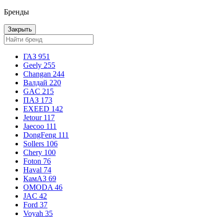
Бренды
Закрыть
ГАЗ
951
Geely
255
Changan
244
Валдай
220
GAC
215
ПАЗ
173
EXEED
142
Jetour
117
Jaecoo
111
DongFeng
111
Sollers
106
Chery
100
Foton
76
Haval
74
КамАЗ
69
OMODA
46
JAC
42
Ford
37
Voyah
35