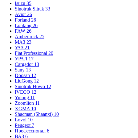
Isuzu
35
Sinotruk Sitrak
33
Avior
26
Forland
26
Lonking
26
FAW
26
Ambertruck
25
МАЗ
23
УАЗ
21
Fiat Professional
20
УРАЛ
17
Cargador
13
Sany
13
Doosan
12
LiuGong
12
Sinotruk Howo
12
IVECO
12
Yutong
11
Zoomlion
11
XGMA
10
Shacman (Shaanxi)
10
Lovol
10
Peugeot
7
Профессионал
6
ВАЗ
6