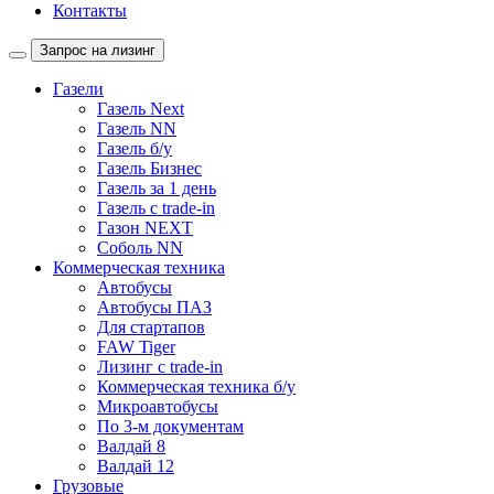
Контакты
Запрос на лизинг
Газели
Газель Next
Газель NN
Газель б/у
Газель Бизнес
Газель за 1 день
Газель с trade-in
Газон NEXT
Соболь NN
Коммерческая техника
Автобусы
Автобусы ПАЗ
Для стартапов
FAW Tiger
Лизинг с trade-in
Коммерческая техника б/у
Микроавтобусы
По 3-м документам
Валдай 8
Валдай 12
Грузовые