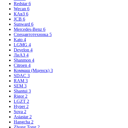
Redstar
6
Wecan
6
КАвЗ
6
JCB
6
Sunward
6
Mercedes-Benz
6
Спецавтотехника
5
Kato
4
LGMG
4
Develon
4
ЛиАЗ
4
Shanmon
4
Citroen
4
Коммаш (Мценск)
3
SDAC
3
RAM
3
SEM
3
Shantui
3
Rigor
2
LGZT
2
Hyper
2
Sova
2
Asiastar
2
Hangcha
2
Zhong Tong
2