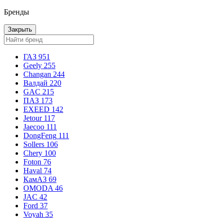
Бренды
Закрыть
ГАЗ
951
Geely
255
Changan
244
Валдай
220
GAC
215
ПАЗ
173
EXEED
142
Jetour
117
Jaecoo
111
DongFeng
111
Sollers
106
Chery
100
Foton
76
Haval
74
КамАЗ
69
OMODA
46
JAC
42
Ford
37
Voyah
35