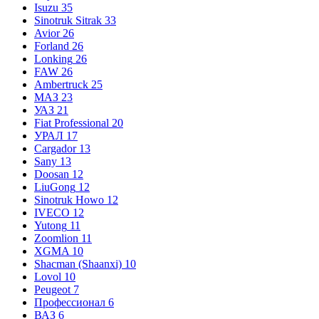
Isuzu
35
Sinotruk Sitrak
33
Avior
26
Forland
26
Lonking
26
FAW
26
Ambertruck
25
МАЗ
23
УАЗ
21
Fiat Professional
20
УРАЛ
17
Cargador
13
Sany
13
Doosan
12
LiuGong
12
Sinotruk Howo
12
IVECO
12
Yutong
11
Zoomlion
11
XGMA
10
Shacman (Shaanxi)
10
Lovol
10
Peugeot
7
Профессионал
6
ВАЗ
6