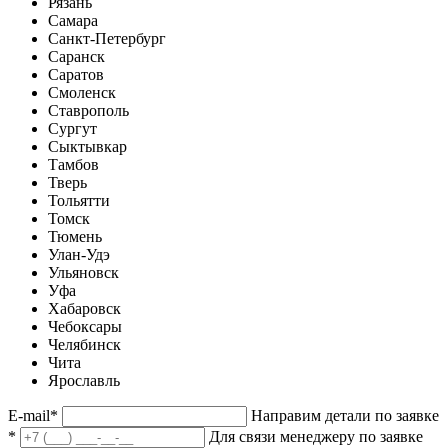
Рязань
Самара
Санкт-Петербург
Саранск
Саратов
Смоленск
Ставрополь
Сургут
Сыктывкар
Тамбов
Тверь
Тольятти
Томск
Тюмень
Улан-Удэ
Ульяновск
Уфа
Хабаровск
Чебоксары
Челябинск
Чита
Ярославль
E-mail
*
Направим детали по заявке
*
Для связи менеджеру по заявке