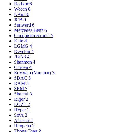
Redstar
6
Wecan
6
КАвЗ
6
JCB
6
Sunward
6
Mercedes-Benz
6
Спецавтотехника
5
Kato
4
LGMG
4
Develon
4
ЛиАЗ
4
Shanmon
4
Citroen
4
Коммаш (Мценск)
3
SDAC
3
RAM
3
SEM
3
Shantui
3
Rigor
2
LGZT
2
Hyper
2
Sova
2
Asiastar
2
Hangcha
2
Zhong Tong
2