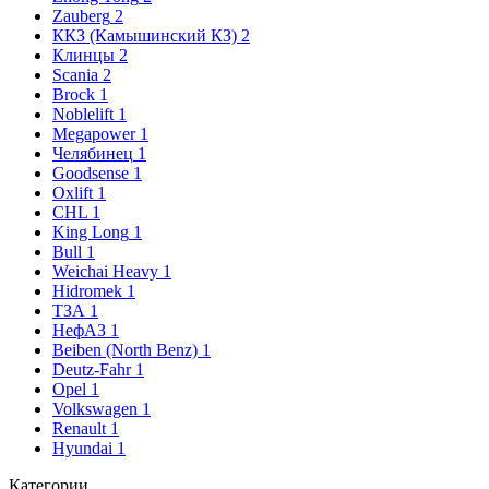
Zauberg
2
ККЗ (Камышинский КЗ)
2
Клинцы
2
Scania
2
Brock
1
Noblelift
1
Megapower
1
Челябинец
1
Goodsense
1
Oxlift
1
CHL
1
King Long
1
Bull
1
Weichai Heavy
1
Hidromek
1
ТЗА
1
НефАЗ
1
Beiben (North Benz)
1
Deutz-Fahr
1
Opel
1
Volkswagen
1
Renault
1
Hyundai
1
Категории