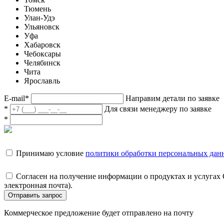
Тюмень
Улан-Удэ
Ульяновск
Уфа
Хабаровск
Чебоксары
Челябинск
Чита
Ярославль
E-mail
*
Направим детали по заявке
*
Для связи менеджеру по заявке
*
Принимаю условие
политики обработки персональных дан
Согласен на получение информации о продуктах и услугах
электронная почта).
Отправить запрос
Коммерческое предложение будет отправлено на почту