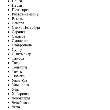
Пенза
Пермь
Пятигорск
Ростов-на-Дону
Рязань
Самара
Санкт-Петербург
Саранск
Саратов
Смоленск
Ставрополь
Сургут
Сыктывкар
Тамбов
Тверь
Тольятти
Томск
Тюмень
Улан-Удэ
Ульяновск
Уфа
Хабаровск
Чебоксары
Челябинск
Чита