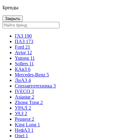
Бренды
Закрыть
ГАЗ
190
ПАЗ
173
Ford
21
Avior
12
Yutong
11
Sollers
11
КАвЗ
6
Mercedes-Benz
5
ЛиАЗ
4
Спецавтотехника
3
IVECO
3
Asiastar
2
Zhong Tong
2
УРАЛ
2
УАЗ
2
Peugeot
2
King Long
1
НефАЗ
1
Opel
1