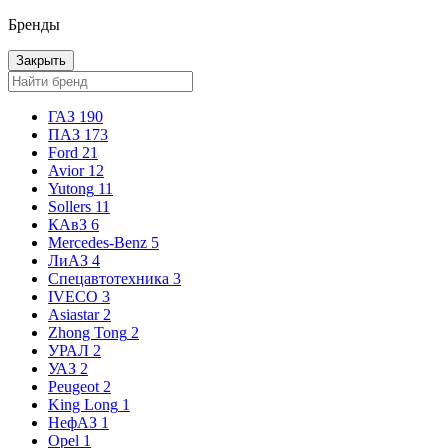
Бренды
Закрыть
ГАЗ
190
ПАЗ
173
Ford
21
Avior
12
Yutong
11
Sollers
11
КАвЗ
6
Mercedes-Benz
5
ЛиАЗ
4
Спецавтотехника
3
IVECO
3
Asiastar
2
Zhong Tong
2
УРАЛ
2
УАЗ
2
Peugeot
2
King Long
1
НефАЗ
1
Opel
1