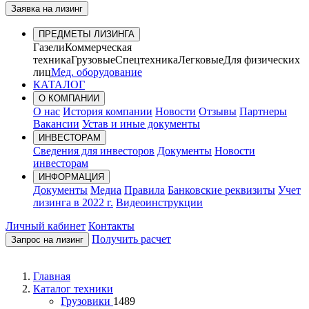
Заявка на лизинг
ПРЕДМЕТЫ ЛИЗИНГА
Газели
Коммерческая
техника
Грузовые
Спецтехника
Легковые
Для физических
лиц
Мед. оборудование
КАТАЛОГ
О КОМПАНИИ
О нас
История компании
Новости
Отзывы
Партнеры
Вакансии
Устав и иные документы
ИНВЕСТОРАМ
Сведения для инвесторов
Документы
Новости
инвесторам
ИНФОРМАЦИЯ
Документы
Медиа
Правила
Банковские реквизиты
Учет
лизинга в 2022 г.
Видеоинструкции
Личный кабинет
Контакты
Получить расчет
Запрос на лизинг
Главная
Каталог техники
Грузовики
1489