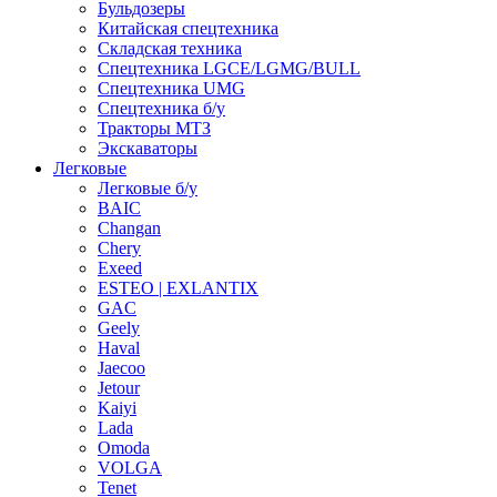
Бульдозеры
Китайская спецтехника
Складская техника
Спецтехника LGCE/LGMG/BULL
Спецтехника UMG
Спецтехника б/у
Тракторы МТЗ
Экскаваторы
Легковые
Легковые б/у
BAIC
Changan
Chery
Exeed
ESTEO | EXLANTIX
GAC
Geely
Haval
Jaecoo
Jetour
Kaiyi
Lada
Omoda
VOLGA
Tenet