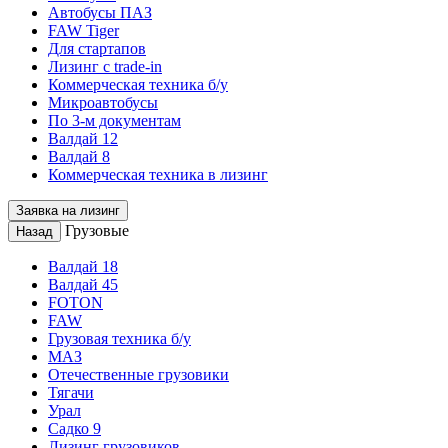
Автобусы ПАЗ
FAW Tiger
Для стартапов
Лизинг с trade-in
Коммерческая техника б/у
Микроавтобусы
По 3-м документам
Валдай 12
Валдай 8
Коммерческая техника в лизинг
Заявка на лизинг
Грузовые
Назад
Валдай 18
Валдай 45
FOTON
FAW
Грузовая техника б/у
МАЗ
Отечественные грузовики
Тягачи
Урал
Садко 9
Лизинг грузовиков