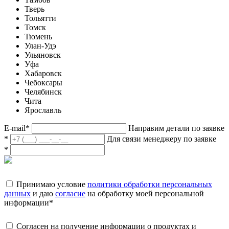
Тверь
Тольятти
Томск
Тюмень
Улан-Удэ
Ульяновск
Уфа
Хабаровск
Чебоксары
Челябинск
Чита
Ярославль
E-mail
*
Направим детали по заявке
*
Для связи менеджеру по заявке
*
Принимаю условие
политики обработки персональных
данных
и даю
согласие
на обработку моей персональной
информации
*
Согласен на получение информации о продуктах и