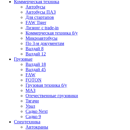
Коммерческая техника
Автобусы
Автобусы ПАЗ
Для стартапов
FAW Tiger
Лизинг с trade-in
Коммерческая техника б/у
Микроавтобусы
По 3-м документам
Валдай 8
Валдай 12
Грузовые
Валдай 18
Валдай 45
FAW
FOTON
Грузовая техника б/у
МАЗ
Отечественные грузовики
Тягачи
Урал
Садко Next
Садко 9
Спецтехника
Автокраны